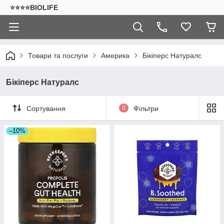
⭐⭐⭐⭐BIOLIFE
Товари та послуги
Америка
Бікіперс Натуралс
Бікіперс Натуралс
Сортування
0
Фільтри
–10%