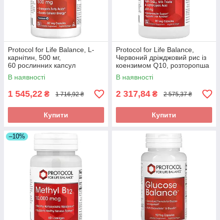
Protocol for Life Balance, L-
Protocol for Life Balance,
карнітин, 500 мг,
Червоний дріжджовий рис із
60 рослинних капсул
коензимом Q10, розторопша
оригінал
й альфа-ліпоєва кислота, 600
В наявності
В наявності
мг, оригінал
1 545,22
2 317,84
₴
₴
1 716,92 ₴
2 575,37 ₴
Купити
Купити
–10%