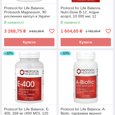
Protocol for Life Balance,
Protocol for Life Balance,
Protosorb Magnesium, 90
Nutri-Dose B-12, ягідне
рослинних капсул в Україні
асорті, 10 000 мкг, 12
оригінал
флаконів по 15 мл (0,5 рідк.
В наявності
В наявності
3 268,75
1 604,65
₴
₴
3 631,95 ₴
1 782,95 ₴
Купити
Купити
–10%
–10%
Protocol for Life Balance, E-
Protocol for Life Balance, A-
400, 268 мг (400 МО), 120
Biotic, підтримка імунної