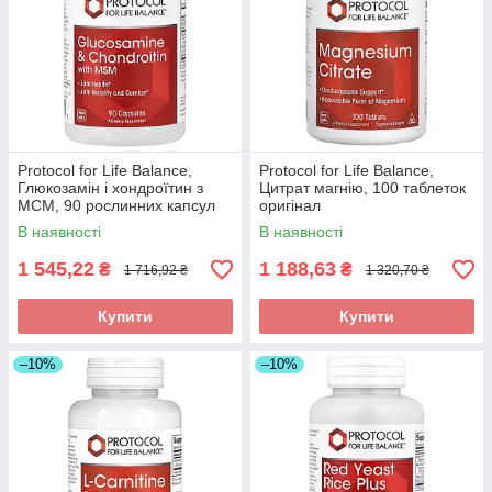
Protocol for Life Balance,
Protocol for Life Balance,
Глюкозамін і хондроїтин з
Цитрат магнію, 100 таблеток
МСМ, 90 рослинних капсул
оригінал
оригінал
В наявності
В наявності
1 545,22
1 188,63
₴
₴
1 716,92 ₴
1 320,70 ₴
Купити
Купити
–10%
–10%