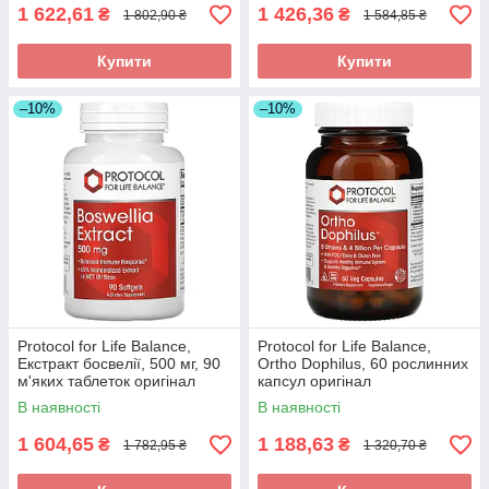
1 622,61
1 426,36
₴
₴
1 802,90 ₴
1 584,85 ₴
Купити
Купити
–10%
–10%
Protocol for Life Balance,
Protocol for Life Balance,
Екстракт босвелії, 500 мг, 90
Ortho Dophilus, 60 рослинних
м'яких таблеток оригінал
капсул оригінал
В наявності
В наявності
1 604,65
1 188,63
₴
₴
1 782,95 ₴
1 320,70 ₴