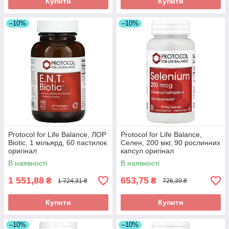
Купити
Купити
–10%
–10%
Protocol for Life Balance, ЛОР
Protocol for Life Balance,
Biotic, 1 мільярд, 60 пастилок
Селен, 200 мкг, 90 рослинних
оригінал
капсул оригінал
В наявності
В наявності
1 551,88
653,75
₴
₴
1 724,31 ₴
726,39 ₴
Купити
Купити
–10%
–10%