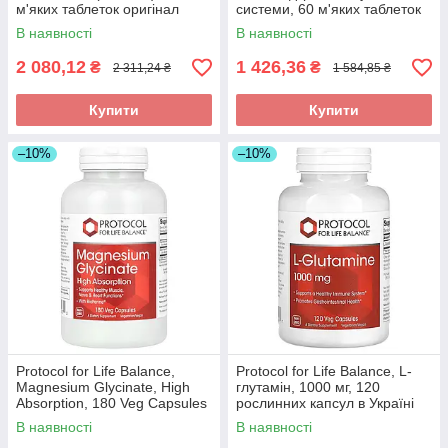
м'яких таблеток оригінал
системи, 60 м'яких таблеток
В наявності
В наявності
2 080,12
1 426,36
₴
₴
2 311,24 ₴
1 584,85 ₴
Купити
Купити
–10%
–10%
Protocol for Life Balance,
Protocol for Life Balance, L-
Magnesium Glycinate, High
глутамін, 1000 мг, 120
Absorption, 180 Veg Capsules
рослинних капсул в Україні
оригінал
оригінал
В наявності
В наявності