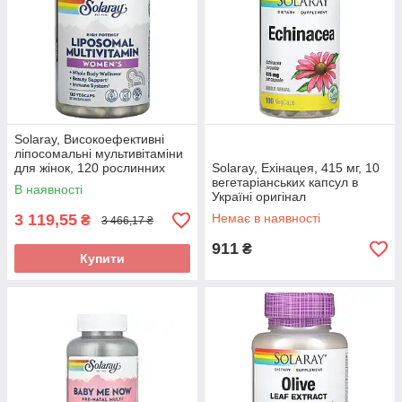
Solaray, Високоефективні
ліпосомальні мультивітаміни
для жінок, 120 рослинних
Solaray, Ехінацея, 415 мг, 10
капсул
вегетаріанських капсул в
В наявності
Україні оригінал
3 119,55
Немає в наявності
₴
3 466,17 ₴
911
₴
Купити