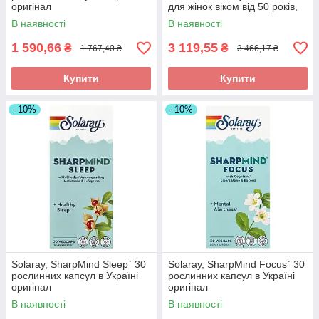
оригінал
для жінок віком від 50 років,
120 рослинних капсул в
В наявності
В наявності
оригінал
1 590,66
3 119,55
₴
₴
1 767,40 ₴
3 466,17 ₴
Купити
Купити
–10%
–10%
Solaray, SharpMind Sleep` 30
Solaray, SharpMind Focus` 30
рослинних капсул в Україні
рослинних капсул в Україні
оригінал
оригінал
В наявності
В наявності