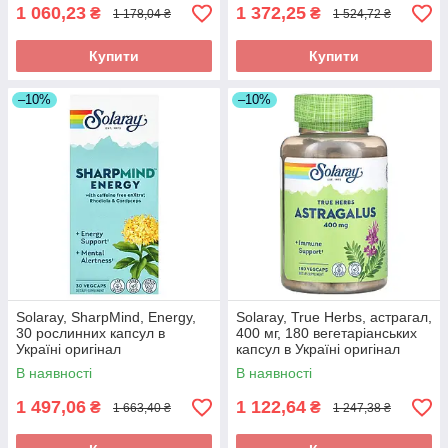
1 060,23
1 372,25
₴
₴
1 178,04 ₴
1 524,72 ₴
Купити
Купити
–10%
–10%
Solaray, SharpMind, Energy,
Solaray, True Herbs, астрагал,
30 рослинних капсул в
400 мг, 180 вегетаріанських
Україні оригінал
капсул в Україні оригінал
В наявності
В наявності
1 497,06
1 122,64
₴
₴
1 663,40 ₴
1 247,38 ₴