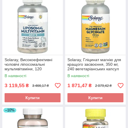
Solaray, Високоефективні
Solaray, Гліцинат магнію для
чоловічі ліпосомальні
кращого засвоєння, 350 мг,
мультивітаміни, 120
240 вегетаріанських капсул
рослинних капсул оригінал
оригінал
В наявності
В наявності
3 119,55
1 871,47
₴
₴
3 466,17 ₴
2 079,42 ₴
Купити
Купити
–10%