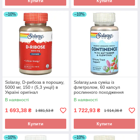
Купити
Купити
–10%
–10%
Solaray, D-рибоза в порошку,
Solaray,ьна суміш із
5000 мг, 150 г (5,3 унції) в
флетролом, 60 капсул
Україні оригінал
рослинного походження
оригінал
В наявності
В наявності
1 693,38
1 722,93
₴
₴
1 881,53 ₴
1 914,36 ₴
Купити
Купити
–10%
–10%