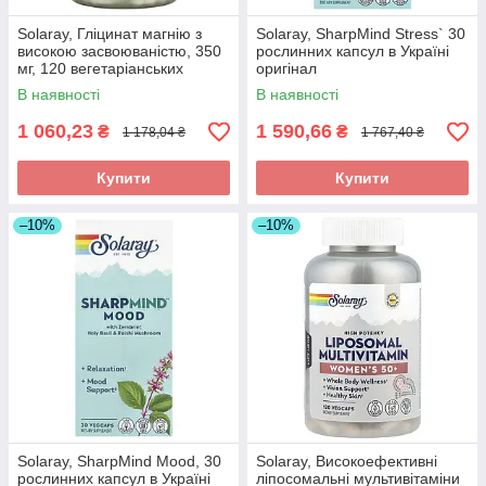
Solaray, Гліцинат магнію з
Solaray, SharpMind Stress` 30
високою засвоюваністю, 350
рослинних капсул в Україні
мг, 120 вегетаріанських
оригінал
капсул в Україні оригінал
В наявності
В наявності
1 060,23
1 590,66
₴
₴
1 178,04 ₴
1 767,40 ₴
Купити
Купити
–10%
–10%
Solaray, SharpMind Mood, 30
Solaray, Високоефективні
рослинних капсул в Україні
ліпосомальні мультивітаміни