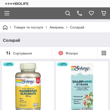
⭐⭐⭐⭐BIOLIFE
Товари та послуги
Америка
Соларай
Соларай
Сортування
0
Фільтри
–10%
–10%