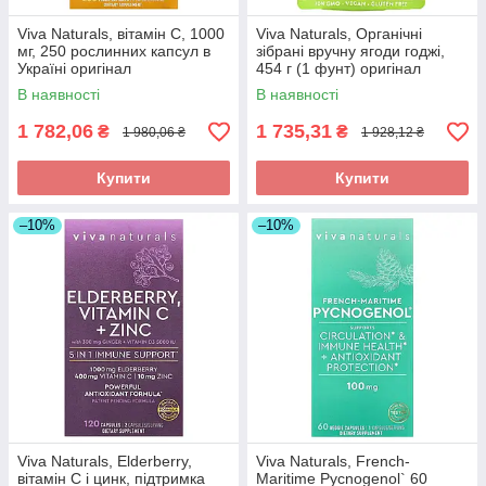
Viva Naturals, вітамін C, 1000
Viva Naturals, Органічні
мг, 250 рослинних капсул в
зібрані вручну ягоди годжі,
Україні оригінал
454 г (1 фунт) оригінал
В наявності
В наявності
1 782,06
1 735,31
₴
₴
1 980,06 ₴
1 928,12 ₴
Купити
Купити
–10%
–10%
Viva Naturals, Elderberry,
Viva Naturals, French-
вітамін C і цинк, підтримка
Maritime Pycnogenol` 60