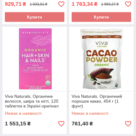
929,71
1 763,34
₴
₴
1 033,01 ₴
1 959,27 ₴
Купити
Купити
Viva Naturals, Органічне
Viva Naturals, Органічний
волосся, шкіра та нігті, 120
порошок какао, 454 г (1
таблеток в Україні оригінал
фунт)
Немає в наявності
Немає в наявності
1 553,15
761,40
₴
₴