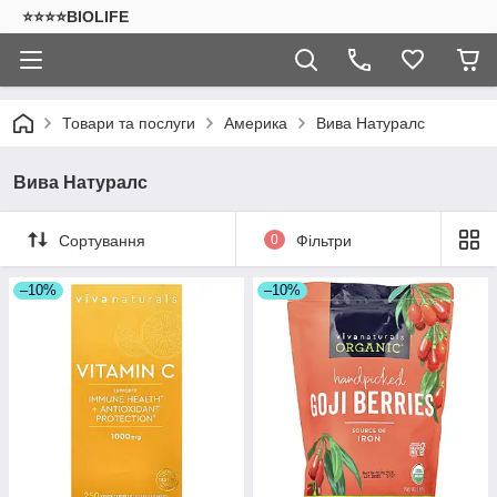
⭐⭐⭐⭐BIOLIFE
Товари та послуги
Америка
Вива Натуралс
Вива Натуралс
Сортування
0
Фільтри
–10%
–10%