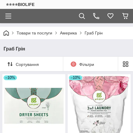
⭐⭐⭐⭐BIOLIFE
Товари та послуги
Америка
Граб Грін
Граб Грін
Сортування
0
Фільтри
–10%
–10%