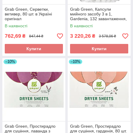
Grab Green, Серветки,
Grab Green, Капсули
ветивер, 80 шт. в Україні
мийного засобу 3 в 1,
оригінал
Gardenia, 132 завантаження,
2112 г (4 фунти 10 унцій) в
В наявності
В наявності
Україні оригінал
762,69
3 220,26
₴
₴
847,44 ₴
3 578,06 ₴
Купити
Купити
–10%
–10%
Grab Green, Простирадло
Grab Green, Простирадло
для сушіння, лаванда з
для сушіння, гарденія, 80 шт.