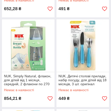
Немає в наявності
Немає в наявності
3 оригінал
652,28
491
₴
₴
NUK, Simply Natural, флакон,
NUK, Дитячі столові прилади,
для дітей від 1 місяця,
набір посуду, для дітей від 18
середній, 2 флакони по 270
місяців, 3 шт. оригінал
мл (9 унцій)
Немає в наявності
Немає в наявності
854,21
449
₴
₴