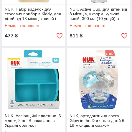
NUK, Набір виделок для
NUK, Active Cup, для дітей від
столових приборів Kiddy, для
8 місяців, у формі кульок/
дітей від 18 місяців, синій і
синій, 300 мл (10 унцій) в
зелений, 3 шт. в Україні
Україні оригінал
Немає в наявності
Немає в наявності
оригінал
477
811
₴
₴
NUK, Аспіраційні пластини, 6
NUK, ортодонтична соска
млн +, 2 шт. В пакованні в
Glow in the Dark, для дітей 6-
Україні оригінал
18 місяців, зі смаком
блискавки та зірочки, набір із