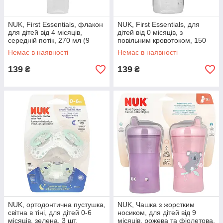
NUK, First Essentials, флакон
NUK, First Essentials, для
для дітей від 4 місяців,
дітей від 0 місяців, з
середній потік, 270 мл (9
повільним кровотоком, 150
унцій) оригінал
мл (5 унцій) оригінал
Немає в наявності
Немає в наявності
139
139
₴
₴
NUK, ортодонтична пустушка,
NUK, Чашка з жорстким
світна в тіні, для дітей 0-6
носиком, для дітей від 9
місяців, зелена, 3 шт.
місяців, рожева та фіолетова,