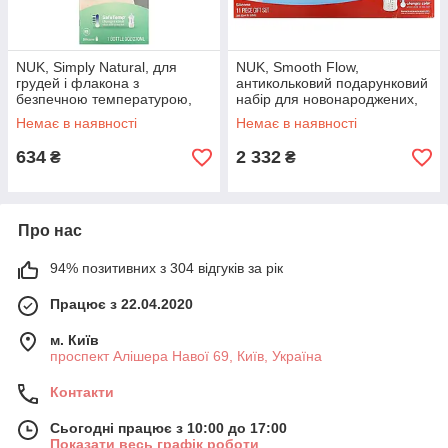
NUK, Simply Natural, для
NUK, Smooth Flow,
грудей і флакона з
антикольковий подарунковий
безпечною температурою,
набір для новонароджених,
для дітей від 1 місяця, із
для дітей від 0 місяців, 11 шт.
Немає в наявності
Немає в наявності
середньою оригінал
оригінал
634
2 332
₴
₴
Про нас
94% позитивних з 304 відгуків за рік
Працює з 22.04.2020
м. Київ
проспект Алішера Навої 69, Київ, Україна
Контакти
Сьогодні працює з 10:00 до 17:00
Показати весь графік роботи