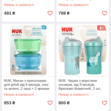
оригінал
2 шт., По 100 мл (10 унцій)
Немає в наявності
Немає в наявності
491
798
₴
₴
NUK, Миски з присосками,
NUK, Чашка з жорстким
для дітей від 6 місяців, сині
носиком, від 9 місяців,
та зелені, 2 чаші + 2 кришки
бірюзово-блакитний, 2 шт.,
оригінал
100 мл (10 унцій) оригінал
Немає в наявності
Немає в наявності
853
800
₴
₴