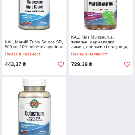
KAL, Kids Multisaurus,
KAL, Магній Triple Source SR,
жувальні мармеладки,
500 мг, 100 таблеток оригінал
лимон, апельсин і полуниця,
60 жувальних таблеток
Немає в наявності
Немає в наявності
443,37
729,39
₴
₴