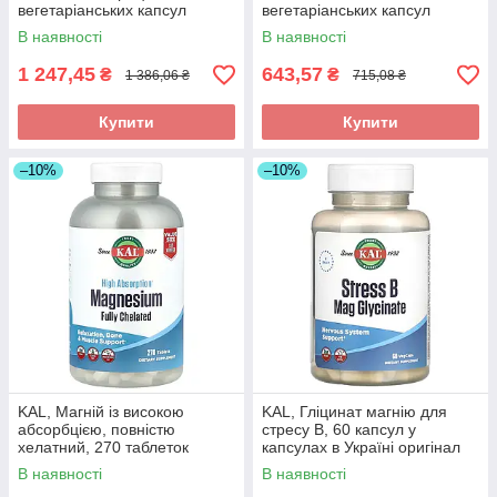
вегетаріанських капсул
вегетаріанських капсул
оригінал
оригінал
В наявності
В наявності
1 247,45
643,57
₴
₴
1 386,06 ₴
715,08 ₴
Купити
Купити
–10%
–10%
KAL, Магній із високою
KAL, Гліцинат магнію для
абсорбцією, повністю
стресу B, 60 капсул у
хелатний, 270 таблеток
капсулах в Україні оригінал
оригінал
В наявності
В наявності