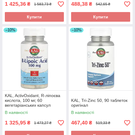
1 425,36
488,38
₴
₴
1 583,73 ₴
542,65 ₴
Купити
Купити
–10%
–10%
KAL, ActivOxidant, R-ліпоєва
кислота, 100 мг, 60
KAL, Tri-Zinc 50, 90 таблеток
вегетаріанських капсул
оригінал
оригінал
В наявності
В наявності
1 325,95
467,40
₴
₴
1 473,27 ₴
519,33 ₴