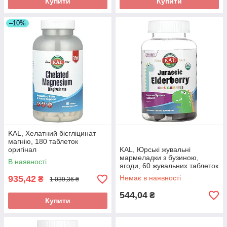
Купити
Купити
–10%
KAL, Хелатний бісгліцинат
магнію, 180 таблеток
оригінал
KAL, Юрські жувальні
мармеладки з бузиною,
В наявності
ягоди, 60 жувальних таблеток
935,42
Немає в наявності
₴
1 039,36 ₴
544,04
₴
Купити