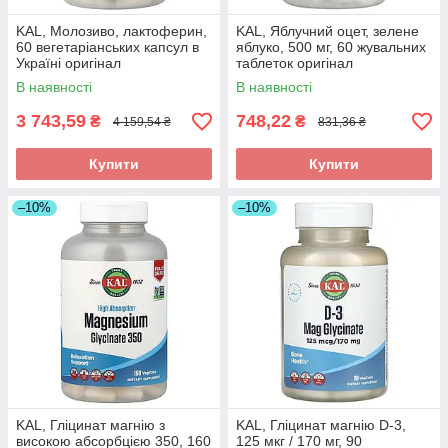
KAL, Молозиво, лактоферин,
KAL, Яблучний оцет, зелене
60 вегетаріанських капсул в
яблуко, 500 мг, 60 жувальних
Україні оригінал
таблеток оригінал
В наявності
В наявності
3 743,59
748,22
₴
₴
4 159,54 ₴
831,36 ₴
Купити
Купити
–10%
–10%
KAL, Гліцинат магнію з
KAL, Гліцинат магнію D-3,
високою абсорбцією 350, 160
125 мкг / 170 мг, 90