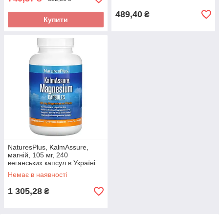
489,40
₴
Купити
NaturesPlus, KalmAssure,
магній, 105 мг, 240
веганських капсул в Україні
оригінал
Немає в наявності
1 305,28
₴