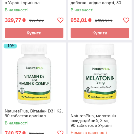
в Україні оригінал
добавка, ягідне асорті, 30
жувальних таблеток оригінал
В наявності
В наявності
329,77
952,81
₴
₴
366,42 ₴
1 058,67 ₴
Купити
Купити
–10%
NaturesPlus, Вітаміни D3 і K2,
90 таблеток оригінал
NaturesPlus, мелатонін
швидкодійний, 3 мг,
В наявності
90 таблеток в Україні
оригінал
740,57
Немає в наявності
₴
822,86 ₴