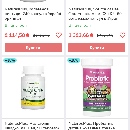
NaturesPlus, колагенові
NaturesPlus, Source of Life
пептиди, 240 капсул в Україні
Garden, вітаміни D3 і K2, 60
оригінал
веганських капсул в Україні
оригінал
В наявності
В наявності
2 114,58
1 323,66
₴
₴
2 349,54 ₴
1 470,74 ₴
Купити
Купити
–10%
–10%
NaturesPlus, Мелатонін
NaturesPlus, Пробіотик,
швидкої дії, 1 мг, 90 таблеток
дитяча жувальна травна