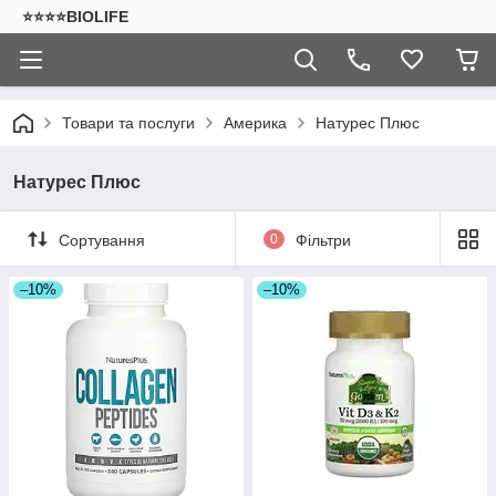
⭐⭐⭐⭐BIOLIFE
Товари та послуги
Америка
Натурес Плюс
Натурес Плюс
Сортування
0
Фільтри
–10%
–10%