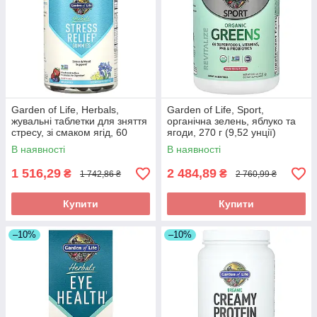
Garden of Life, Herbals,
Garden of Life, Sport,
жувальні таблетки для зняття
органічна зелень, яблуко та
стресу, зі смаком ягід, 60
ягоди, 270 г (9,52 унції)
жувальних таблеток оригінал
оригінал
В наявності
В наявності
1 516,29
2 484,89
₴
₴
1 742,86 ₴
2 760,99 ₴
Купити
Купити
–10%
–10%