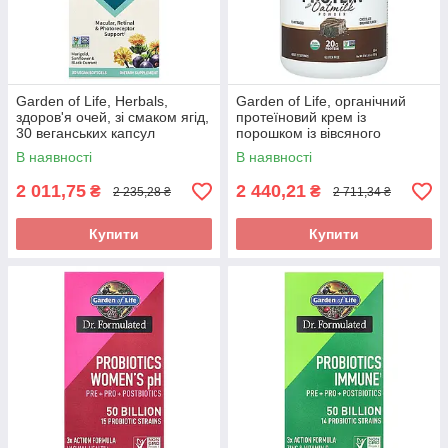
Garden of Life, Herbals,
Garden of Life, органічний
здоров'я очей, зі смаком ягід,
протеїновий крем із
30 веганських капсул
порошком із вівсяного
оригінал
молока, зі смаком
В наявності
В наявності
шоколадного брауні, 920
оригінал
2 011,75
2 440,21
₴
₴
2 235,28 ₴
2 711,34 ₴
Купити
Купити