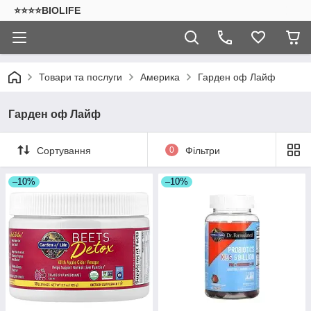
⭐⭐⭐⭐BIOLIFE
Товари та послуги
Америка
Гарден оф Лайф
Гарден оф Лайф
Сортування
0
Фільтри
–10%
–10%