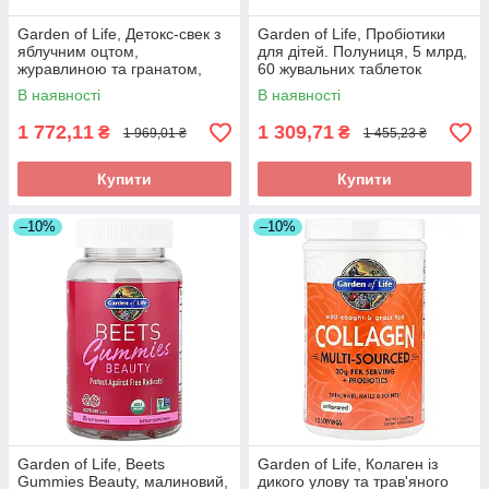
Garden of Life, Детокс-свек з
Garden of Life, Пробіотики
яблучним оцтом,
для дітей. Полуниця, 5 млрд,
журавлиною та гранатом,
60 жувальних таблеток
105 г (3,7 унції) в Україні
оригінал
В наявності
В наявності
оригінал
1 772,11
1 309,71
₴
₴
1 969,01 ₴
1 455,23 ₴
Купити
Купити
–10%
–10%
Garden of Life, Beets
Garden of Life, Колаген із
Gummies Beauty, малиновий,
дикого улову та трав'яного