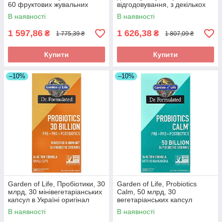
60 фруктових жувальних
відгодовування, з декількох
мармеладок в Україні
джерел, без добавок, 270 г в
В наявності
В наявності
оригінал
оригінал
1 597,86
1 626,38
₴
₴
1 775,39 ₴
1 807,09 ₴
Купити
Купити
–10%
–10%
Garden of Life, Пробіотики, 30
Garden of Life, Probiotics
млрд, 30 мінівегетаріанських
Calm, 50 млрд, 30
капсул в Україні оригінал
вегетаріанських капсул
оригінал
В наявності
В наявності