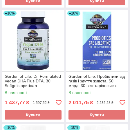
Купити
Купити
–10%
–10%
Garden of Life, Dr. Formulated
Garden of Life, Пробіотики від
Vegan DHA Plus DPA, 30
газів і здуття живота, 50
Softgels оригінал
млрд, 30 вегетаріанських
капсул
В наявності
В наявності
1 437,77
2 011,75
₴
₴
1 597,52 ₴
2 235,28 ₴
Купити
Купити
–10%
–10%