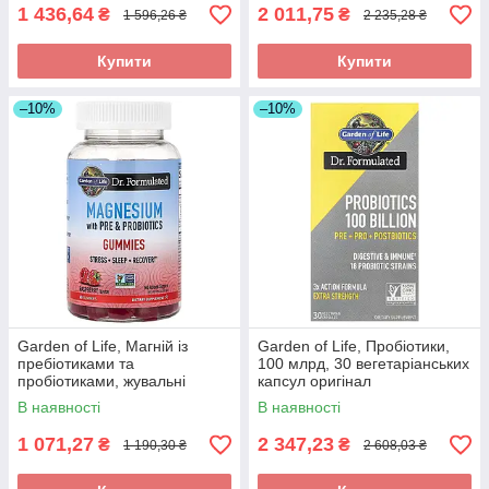
1 436,64
2 011,75
₴
₴
1 596,26 ₴
2 235,28 ₴
Купити
Купити
–10%
–10%
Garden of Life, Магній із
Garden of Life, Пробіотики,
пребіотиками та
100 млрд, 30 вегетаріанських
пробіотиками, жувальні
капсул оригінал
мармеладки, малина, 60
В наявності
В наявності
жувальних таблеток, оригінал
1 071,27
2 347,23
₴
₴
1 190,30 ₴
2 608,03 ₴