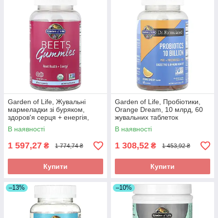
Garden of Life, Жувальні
Garden of Life, Пробіотики,
мармеладки зі буряком,
Orange Dream, 10 млрд, 60
здоров'я серця + енергія,
жувальних таблеток
малина, 60 фруктових
В наявності
В наявності
жувальних оригінал
1 597,27
1 308,52
₴
₴
1 774,74 ₴
1 453,92 ₴
Купити
Купити
–13%
–10%