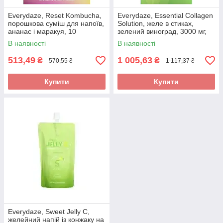
Everydaze, Reset Kombucha,
Everydaze, Essential Collagen
порошкова суміш для напоїв,
Solution, желе в стиках,
ананас і маракуя, 10
зелений виноград, 3000 мг,
пакетиків по 5 г (0,18 унції)
10 стиків по 20 г (0,7 оригінал
В наявності
В наявності
оригінал
513,49
1 005,63
₴
₴
570,55 ₴
1 117,37 ₴
Купити
Купити
Everydaze, Sweet Jelly C,
желейний напій із конжаку на