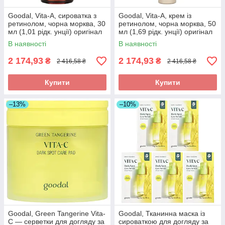
Goodal, Vita-A, сироватка з
Goodal, Vita-A, крем із
ретинолом, чорна морква, 30
ретинолом, чорна морква, 50
мл (1,01 рідк. унції) оригінал
мл (1,69 рідк. унції) оригінал
В наявності
В наявності
2 174,93
2 174,93
₴
₴
2 416,58 ₴
2 416,58 ₴
Купити
Купити
–13%
–10%
Goodal, Green Tangerine Vita-
Goodal, Тканинна маска із
C — серветки для догляду за
сироваткою для догляду за