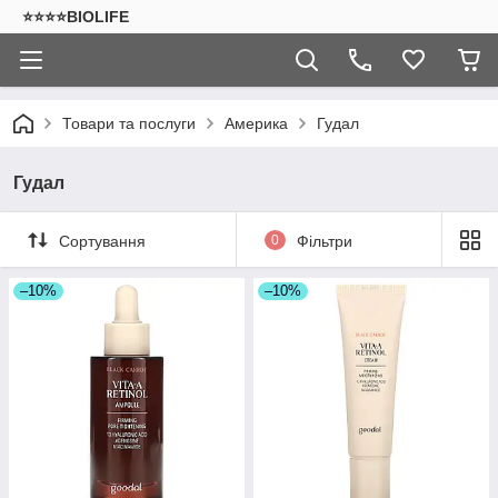
⭐⭐⭐⭐BIOLIFE
Товари та послуги
Америка
Гудал
Гудал
Сортування
0
Фільтри
–10%
–10%