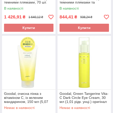
темними плямами, 70 шт.
темними плямами та
зеленим мандарином, 5 шт.,
В наявності
В наявності
28 г (0,98
1 426,91
844,41
₴
₴
1 640,12 ₴
938,24 ₴
Купити
Купити
Goodal, очисна пінка з
Goodal, Green Tangerine Vita-
вітаміном С, із зеленим
C Dark Circle Eye Cream, 30
мандарином, 150 мл (5,07
мл (1,01 рідк. унці.) оригінал
рідк. унції)
Немає в наявності
Немає в наявності