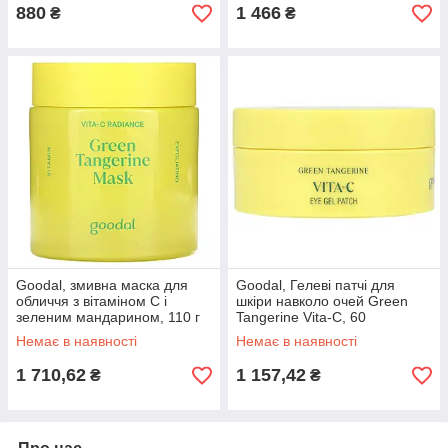
880
1 466
₴
₴
Goodal, змивна маска для
Goodal, Гелеві патчі для
обличчя з вітаміном C і
шкіри навколо очей Green
зеленим мандарином, 110 г
Tangerine Vita-C, 60
(3,88 унції) оригінал
подушечок
Немає в наявності
Немає в наявності
1 710,62
1 157,42
₴
₴