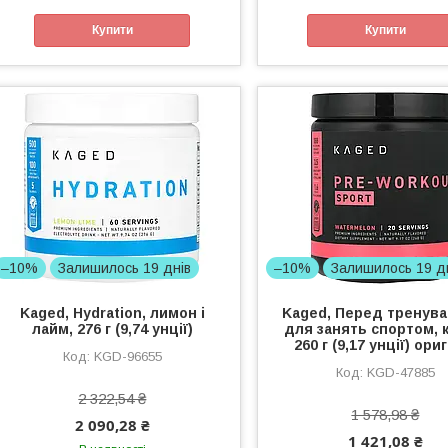
Купити
Купити
–10%
Залишилось 19 днів
–10%
Залишилось 19 д
Kaged, Hydration, лимон і
Kaged, Перед тренува
лайм, 276 г (9,74 унції)
для занять спортом, к
260 г (9,17 унції) ори
KGD-96655
KGD-47885
2 322,54 ₴
1 578,98 ₴
2 090,28 ₴
1 421,08 ₴