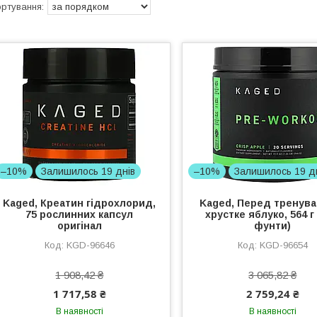
–10%
Залишилось 19 днів
–10%
Залишилось 19 д
Kaged, Креатин гідрохлорид,
Kaged, Перед тренува
75 рослинних капсул
хрустке яблуко, 564 г 
оригінал
фунти)
KGD-96646
KGD-96654
1 908,42 ₴
3 065,82 ₴
1 717,58 ₴
2 759,24 ₴
В наявності
В наявності