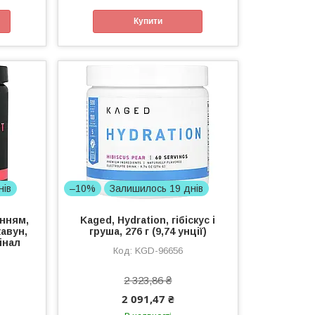
Купити
нів
–10%
Залишилось 19 днів
нням,
Kaged, Hydration, гібіскус і
авун,
груша, 276 г (9,74 унції)
гінал
KGD-96656
2 323,86 ₴
2 091,47 ₴