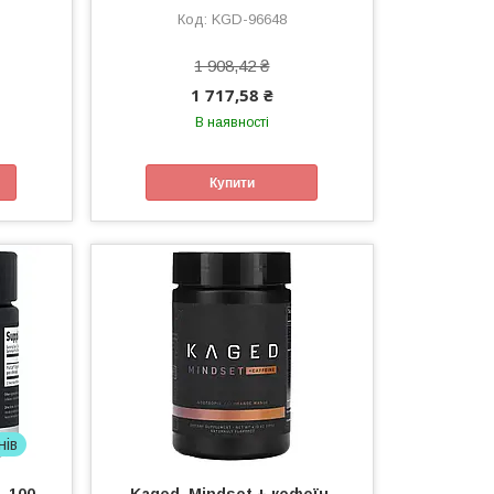
KGD-96648
1 908,42 ₴
1 717,58 ₴
В наявності
Купити
нів
, 100
Kaged, Mindset + кофеїн,