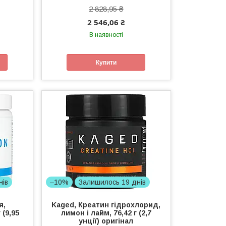
2 828,95 ₴
2 546,06 ₴
В наявності
Купити
нів
–10%
Залишилось 19 днів
я,
Kaged, Креатин гідрохлорид,
 (9,95
лимон і лайм, 76,42 г (2,7
унції) оригінал