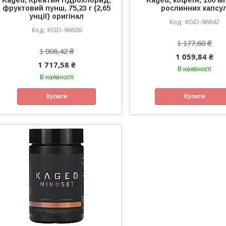
фруктовий пунш, 75,23 г (2,65
рослинних капсу
унції) оригінал
KGD-96642
KGD-96638
1 177,60 ₴
1 908,42 ₴
1 059,84 ₴
1 717,58 ₴
В наявності
В наявності
Купити
Купити