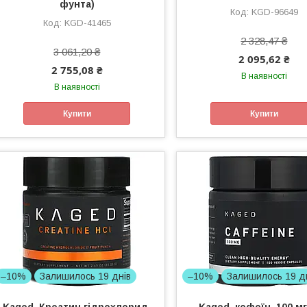
фунта)
KGD-96649
KGD-41465
2 328,47 ₴
3 061,20 ₴
2 095,62 ₴
2 755,08 ₴
В наявності
В наявності
Купити
Купити
–10%
Залишилось 19 днів
–10%
Залишилось 19 д
Kaged, Креатин гідрохлорид,
Kaged, кофеїн, 100 мг