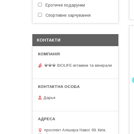
Еротичні подарунки
Спортивне харчування
КОНТАКТИ
💎💎💎 BIOLIFE-вітаміни та мінерали
Дарья
проспект Алішера Навої 69, Київ,