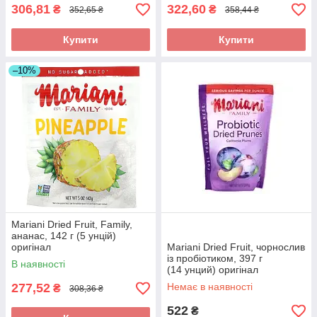
306,81
322,60
₴
₴
352,65 ₴
358,44 ₴
Купити
Купити
–10%
Mariani Dried Fruit, Family,
ананас, 142 г (5 унцій)
оригінал
Mariani Dried Fruit, чорнослив
із пробіотиком, 397 г
В наявності
(14 унций) оригінал
277,52
Немає в наявності
₴
308,36 ₴
522
₴