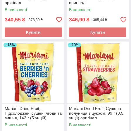
оригінал
оригінал
В наявності
В наявності
340,55
346,90
₴
₴
378,39 ₴
385,44 ₴
Купити
Купити
–13%
–10%
Mariani Dried Fruit,
Mariani Dried Fruit, Сушена
Підсолоджені сушені ягоди та
полуниця з цукром, 99 г (3,5
вишня, 142 г (5 унцій)
унції) оригінал
оригінал
В наявності
В наявності