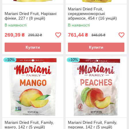
Mariani Dried Fruit,
Mariani Dried Fruit, Нарізані
середземноморські
фініки, 227 г (8 унцій)
абрикоси, 454 г (16 унцій)
оригінал
В наявності
В наявності
269,39
761,44
₴
₴
299,32 ₴
846,05 ₴
Купити
Купити
–10%
–10%
Mariani Dried Fruit, Family,
Mariani Dried Fruit, Family,
манго, 142 г (5 унцій)
персики, 142 г (5 унцій)