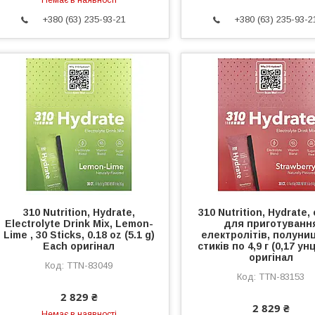
Немає в наявності
+380 (63) 235-93-21
+380 (63) 235-93-2
310 Nutrition, Hydrate,
310 Nutrition, Hydrate,
Electrolyte Drink Mix, Lemon-
для приготуванн
Lime , 30 Sticks, 0.18 oz (5.1 g)
електролітів, полуниц
Each оригінал
стиків по 4,9 г (0,17 унц
оригінал
TTN-83049
TTN-83153
2 829 ₴
2 829 ₴
Немає в наявності