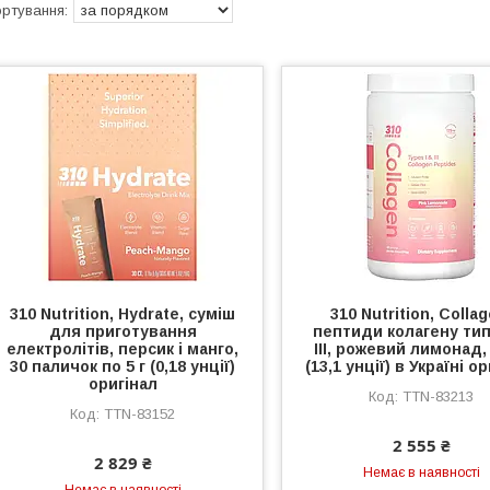
310 Nutrition, Hydrate, суміш
310 Nutrition, Collag
для приготування
пептиди колагену типу
електролітів, персик і манго,
III, рожевий лимонад, 
30 паличок по 5 г (0,18 унції)
(13,1 унції) в Україні о
оригінал
TTN-83213
TTN-83152
2 555 ₴
2 829 ₴
Немає в наявності