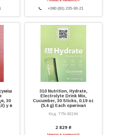
Немає в наявності
1
+380 (63) 235-93-21
 суміш
310 Nutrition, Hydrate,
я
Electrolyte Drink Mix,
я, 30
Cucumber, 30 Sticks, 0.19 oz
ії) у в
(5.4 g) Each оригінал
TTN-83194
2 829 ₴
Немає в наявності