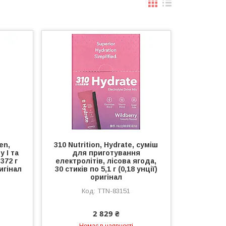
en,
310 Nutrition, Hydrate, суміш
 I та
для приготування
372 г
електролітів, лісова ягода,
ригінал
30 стиків по 5,1 г (0,18 унції)
оригінал
TTN-83151
2 829 ₴