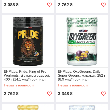
3 088
2 762
₴
₴
EHPlabs, Pride, King of Pre-
EHPlabs, OxyGreens, Daily
Workouts, зі смаком содової,
Super Greens, маракуя, 252 г
400 г (14,1 унції) оригінал
(8,9 унції) оригінал
Немає в наявності
Немає в наявності
2 762
3 348
₴
₴