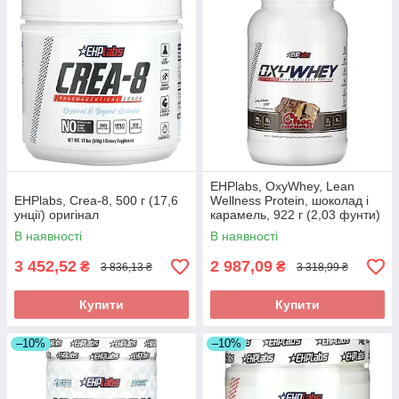
EHPlabs, OxyWhey, Lean
EHPlabs, Crea-8, 500 г (17,6
Wellness Protein, шоколад і
унції) оригінал
карамель, 922 г (2,03 фунти)
оригінал
В наявності
В наявності
3 452,52
2 987,09
₴
₴
3 836,13 ₴
3 318,99 ₴
Купити
Купити
–10%
–10%