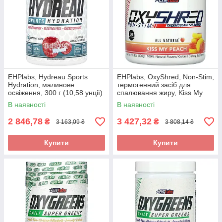
EHPlabs, Hydreau Sports
EHPlabs, OxyShred, Non-Stim,
Hydration, малинове
термогенний засіб для
освіження, 300 г (10,58 унції)
спалювання жиру, Kiss My
Peach, 306 г (10,8 унції)
В наявності
В наявності
2 846,78
3 427,32
₴
₴
3 163,09 ₴
3 808,14 ₴
Купити
Купити