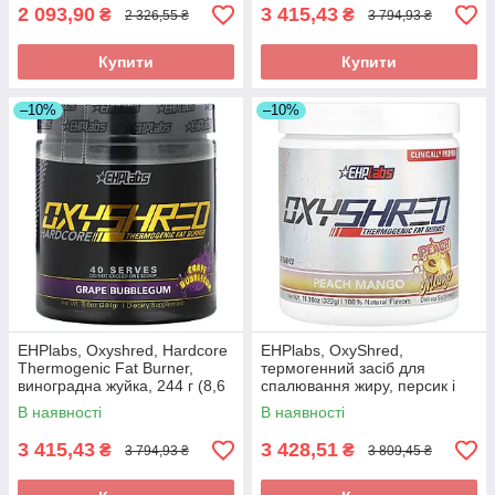
2 093,90
3 415,43
₴
₴
2 326,55 ₴
3 794,93 ₴
Купити
Купити
–10%
–10%
EHPlabs, Oxyshred, Hardcore
EHPlabs, OxyShred,
Thermogenic Fat Burner,
термогенний засіб для
виноградна жуйка, 244 г (8,6
спалювання жиру, персик і
унції) оригінал
манго, 322 г (11,36 унції)
В наявності
В наявності
оригінал
3 415,43
3 428,51
₴
₴
3 794,93 ₴
3 809,45 ₴