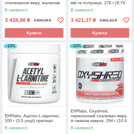
спалювання жиру, малинові
ківі та полуниця, 276 г (9,74
поцілунки, 324 г (11,4 унції)
унції) оригінал
В наявності
В наявності
оригінал
3 428,98
3 421,37
₴
₴
3 809,98 ₴
3 801,52 ₴
Купити
Купити
–10%
–10%
EHPlabs, Oxyshred,
EHPlabs, Ацетил L-карнітин,
термоіонний спалювач жиру,
100 г (3,5 унції) оригінал
зі смаком кавуна, 294 г (10,4
унції) оригінал
В наявності
В наявності