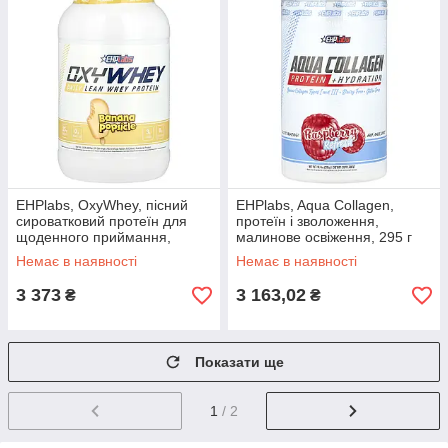
EHPlabs, OxyWhey, пісний
EHPlabs, Aqua Collagen,
сироватковий протеїн для
протеїн і зволоження,
щоденного приймання,
малинове освіження, 295 г
бананове морозиво, 825 г
(10,4 унції)
Немає в наявності
Немає в наявності
(1,82 фунта)
3 373
3 163,02
₴
₴
Показати ще
1
/ 2