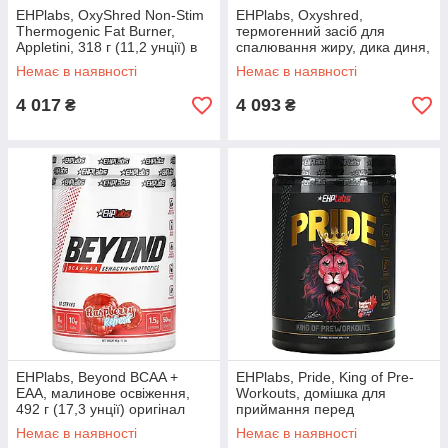
EHPlabs, OxyShred Non-Stim
EHPlabs, Oxyshred,
Thermogenic Fat Burner,
термогенний засіб для
Appletini, 318 г (11,2 унції) в
спалювання жиру, дика диня,
Україні оригінал
264 г (9,3 унції) оригінал
Немає в наявності
Немає в наявності
4 017
4 093
₴
₴
EHPlabs, Beyond BCAA +
EHPlabs, Pride, King of Pre-
EAA, малинове освіження,
Workouts, домішка для
492 г (17,3 унції) оригінал
приймання перед
тренуванням, малина, 394 г
Немає в наявності
Немає в наявності
(13,9 унції)