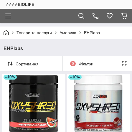
⭐⭐⭐⭐BIOLIFE
Товари та послуги
Америка
EHPlabs
EHPlabs
Сортування
0
Фільтри
–10%
–10%