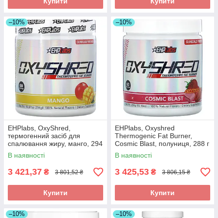
Купити
Купити
–10%
–10%
EHPlabs, OxyShred,
EHPlabs, Oxyshred
термогенний засіб для
Thermogenic Fat Burner,
спалювання жиру, манго, 294
Cosmic Blast, полуниця, 288 г
г (10,37 унції) оригінал
(10,16 унції)
В наявності
В наявності
3 421,37
3 425,53
₴
₴
3 801,52 ₴
3 806,15 ₴
Купити
Купити
–10%
–10%