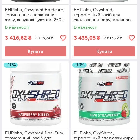
EHPlabs, Oxyshred Hardcore,
EHPlabs, Oxyshred,
термогенне спалювання
термогенний засіб для
жиру, кавунові цукерки, 260 г
спалювання жиру, малинове
(9,2 унції) в Україні оригінал
освіження, 318 г (11,2 унції)
В наявності
В наявності
оригінал
3 416,62
3 435,05
₴
₴
3 796,24 ₴
3 816,72 ₴
Купити
Купити
–10%
–10%
EHPlabs, Oxyshred Non-Stim,
EHPlabs, OxyShred,
термогенний засіб для
термогенний спалювач жиру,