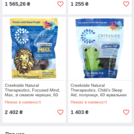
1 565,26
1 255
₴
₴
Creekside Natural
Creekside Natural
Therapeutics, Focused Mind,
Therapeutics, Child's Sleep
Max, зі смаком черешні, 60
Aid, полуниця, 60 жувальних
жувальних фруктів
фруктів, 9,3 унції оригінал
Немає в наявності
Немає в наявності
2 402
1 403
₴
₴