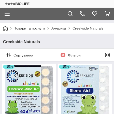
⭐⭐⭐⭐BIOLIFE
Товари та послуги
Америка
Creekside Naturals
Creekside Naturals
Сортування
0
Фільтри
–10%
–10%