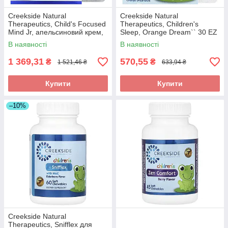
Creekside Natural
Creekside Natural
Therapeutics, Child's Focused
Therapeutics, Children's
Mind Jr, апельсиновий крем,
Sleep, Orange Dream`` 30 EZ
60 таблеток EZ-Melt в Україні
Melts оригінал
В наявності
В наявності
оригінал
1 369,31
570,55
₴
₴
1 521,46 ₴
633,94 ₴
Купити
Купити
–10%
Creekside Natural
Therapeutics, Snifflex для