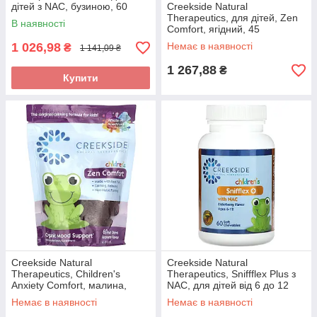
дітей з NAC, бузиною, 60
Creekside Natural
жувальних таблеток
Therapeutics, для дітей, Zen
В наявності
Comfort, ягідний, 45
жувальних таблеток оригінал
1 026,98
Немає в наявності
₴
1 141,09 ₴
1 267,88
₴
Купити
Creekside Natural
Creekside Natural
Therapeutics, Children's
Therapeutics, Sniffflex Plus з
Anxiety Comfort, малина,
NAC, для дітей від 6 до 12
жувальні таблетки з 60
років, бузина, 60 жувальних
Немає в наявності
Немає в наявності
фруктами