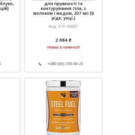
блуко,
для пружності та
нцій)
контурування тіла, з
молоком і медом, 237 мл (8
рідк. унці.)
STF-05037
2 084 ₴
Немає в наявності
1
+380 (63) 235-93-21