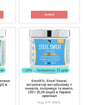
Купити
нів
–10%
Залишилось 19 днів
зелене
SteelFit, Steel Sweat,
ії) в
каталізатор метаболізму +
енергія, полуниця та манго,
150 г (5,29 унції) в Україні
оригінал
STF-05191