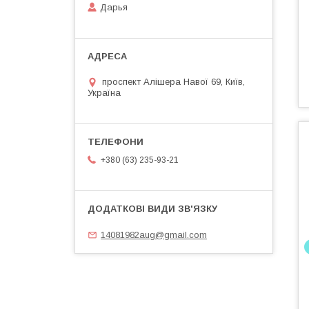
Дарья
проспект Алішера Навої 69, Київ,
Україна
+380 (63) 235-93-21
14081982aug@gmail.com