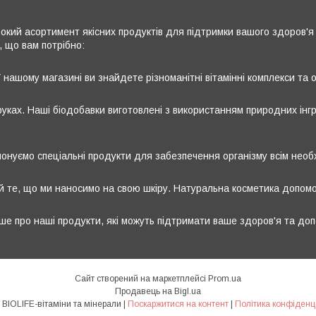
кий асортимент якісних продуктів для підтримки вашого здоров'я 
, що вам потрібно:
 нашому магазині ви знайдете різноманітні вітамінні комплекси та 
ках. Наші біодобавки виготовлені з використанням природних інгре
онуємо спеціальні продукти для забезпечення організму всім необх
 те, що ми наносимо на свою шкіру. Натуральна косметика допомо
ільше про наші продукти, які можуть підтримати ваше здоров'я та до
Сайт створений на маркетплейсі
Prom.ua
Продавець на Bigl.ua
💎💎💎 BIOLIFE-вітаміни та мінерали |
Поскаржитися на контент
|
Політика конфіденц