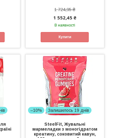
1 724,95 ₴
1 552,45 ₴
В наявності
Купити
нів
–10%
Залишилось 19 днів
для
SteelFit, Жувальні
країні
мармеладки з моногідратом
креатину, соковитий кавун,