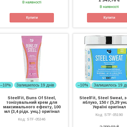
В наявності
В наявності
Купити
Купити
–10%
Залишилось 19 днів
–10%
Залишилось 19 д
SteelFit, Buns Of Steel,
SteelFit, Steel Sweat, 
тонізувальний крем для
яблуко, 150 г (5,29 унц
максимального ефекту, 100
Україні оригінал
мл (3,4 рідк. унц.) оригінал
STF-05190
STF-05346
2 299,93 ₴