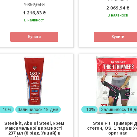
1 352,04 ₴
2 069,94 ₴
1 216,83 ₴
В наявності
В наявності
Купити
Купити
–10%
Залишилось 19 днів
–10%
Залишилось 19 д
SteelFit, Abs of Steel, крем
SteelFit, Тримери 
максимальної виразності,
стегон, OS, 1 пара в У
237 мл (8 рідк. Унций) в
оригінал