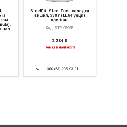
l,
SteelFit, Steel Fuel, солодка
 із
вишня, 330 г (11,64 унції)
югом
оригінал
mula),
STF-05065
гінал
2 284 ₴
Немає в наявності
1
+380 (63) 235-93-21