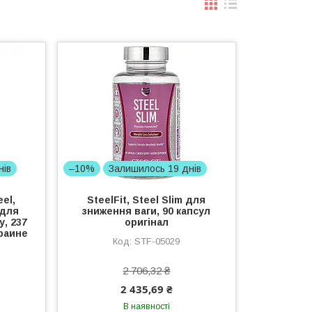
нів
–10%
Залишилось 19 днів
eel,
SteelFit, Steel Slim для
 для
зниження ваги, 90 капсул
, 237
оригінал
краине
STF-05029
2 706,32 ₴
2 435,69 ₴
В наявності