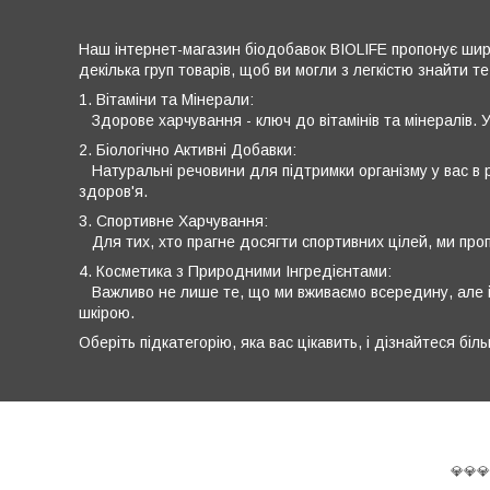
Наш інтернет-магазин біодобавок BIOLIFE пропонує широ
декілька груп товарів, щоб ви могли з легкістю знайти те
1. Вітаміни та Мінерали:
Здорове харчування - ключ до вітамінів та мінералів. У
2. Біологічно Активні Добавки:
Натуральні речовини для підтримки організму у вас в ру
здоров'я.
3. Спортивне Харчування:
Для тих, хто прагне досягти спортивних цілей, ми проп
4. Косметика з Природними Інгредієнтами:
Важливо не лише те, що ми вживаємо всередину, але й
шкірою.
Оберіть підкатегорію, яка вас цікавить, і дізнайтеся б