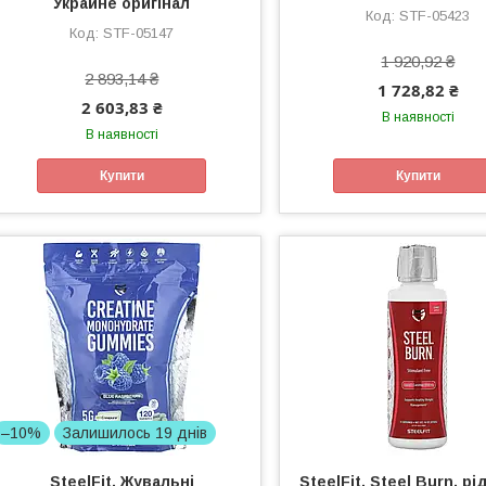
Украине оригінал
STF-05423
STF-05147
1 920,92 ₴
2 893,14 ₴
1 728,82 ₴
2 603,83 ₴
В наявності
В наявності
Купити
Купити
–10%
Залишилось 19 днів
SteelFit, Жувальні
SteelFit, Steel Burn, рі