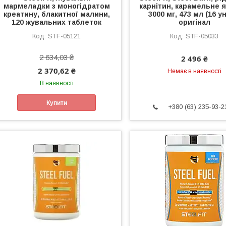
мармеладки з моногідратом
карнітин, карамельне я
креатину, блакитної малини,
3000 мг, 473 мл (16 у
120 жувальних таблеток
оригінал
STF-05121
STF-05033
2 634,03 ₴
2 496 ₴
2 370,62 ₴
Немає в наявності
В наявності
Купити
+380 (63) 235-93-2