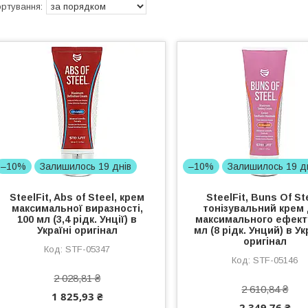
–10%
Залишилось 19 днів
–10%
Залишилось 19 д
SteelFit, Abs of Steel, крем
SteelFit, Buns Of St
максимальної виразності,
тонізувальний крем
100 мл (3,4 рідк. Унції) в
максимального ефекту
Україні оригінал
мл (8 рідк. Унций) в У
оригінал
STF-05347
STF-05146
2 028,81 ₴
2 610,84 ₴
1 825,93 ₴
2 349,76 ₴