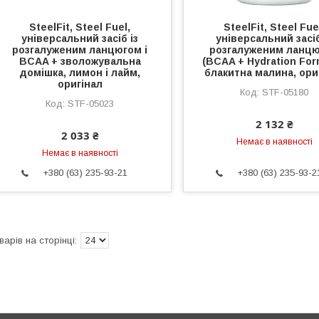
SteelFit, Steel Fuel,
SteelFit, Steel Fue
універсальний засіб із
універсальний засіб
розгалуженим ланцюгом і
розгалуженим ланц
BCAA + зволожувальна
(BCAA + Hydration For
домішка, лимон і лайм,
блакитна малина, ори
оригінал
STF-05180
STF-05023
2 132 ₴
2 033 ₴
Немає в наявності
Немає в наявності
+380 (63) 235-93-21
+380 (63) 235-93-2