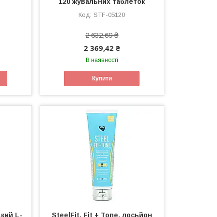
120 жувальних таблеток
STF-05120
2 632,69 ₴
2 369,42 ₴
В наявності
Купити
дкий L-
SteelFit, Fit + Tone, лосьйон