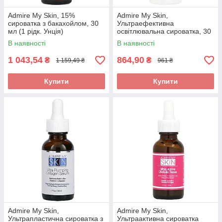
Admire My Skin, 15%
Admire My Skin,
сироватка з бакахойлом, 30
Ультраефективна
мл (1 рідк. Унція)
освітлювальна сироватка, 30
мл (1 рідк. Унція)
В наявності
В наявності
1 043,54
864,90
₴
₴
1 159,49 ₴
961 ₴
Купити
Купити
Admire My Skin,
Admire My Skin,
Ультрапластична сироватка з
Ультраактивна сироватка