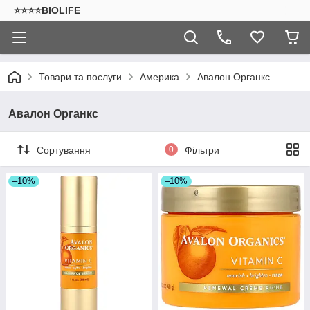
⭐⭐⭐⭐BIOLIFE
Товари та послуги
Америка
Авалон Органкс
Авалон Органкс
Сортування
0
Фільтри
–10%
–10%