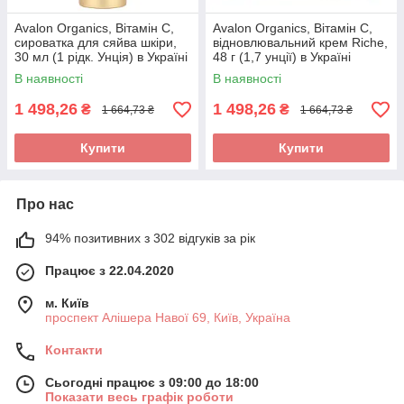
Avalon Organics, Вітамін C,
Avalon Organics, Вітамін C,
сироватка для сяйва шкіри,
відновлювальний крем Riche,
30 мл (1 рідк. Унція) в Україні
48 г (1,7 унції) в Україні
оригінал
оригінал
В наявності
В наявності
1 498,26
1 498,26
₴
₴
1 664,73 ₴
1 664,73 ₴
Купити
Купити
Про нас
94% позитивних з 302 відгуків за рік
Працює з 22.04.2020
м. Київ
проспект Алішера Навої 69, Київ, Україна
Контакти
Сьогодні працює з 09:00 до 18:00
Показати весь графік роботи