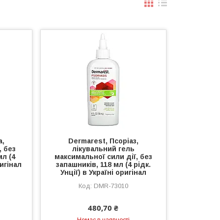
a,
Dermarest, Псоріаз,
, без
лікувальний гель
мл (4
максимальної сили дії, без
ригінал
запашників, 118 мл (4 рідк.
Унції) в Україні оригінал
DMR-73010
480,70 ₴