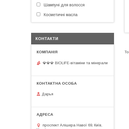
Шампуні для волосся
Косметичні масла
КОНТАКТИ
💎💎💎 BIOLIFE-вітаміни та мінерали
Дарья
проспект Алішера Навої 69, Київ,