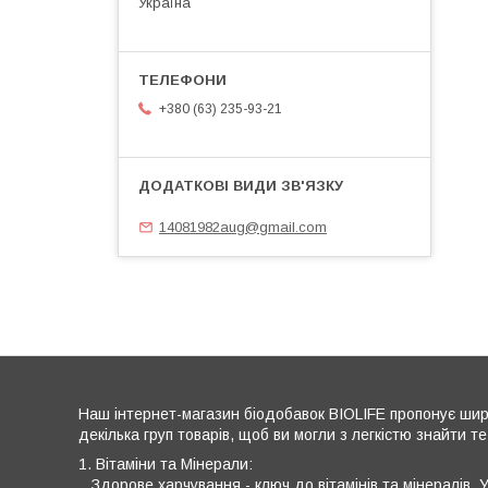
Україна
+380 (63) 235-93-21
14081982aug@gmail.com
Наш інтернет-магазин біодобавок BIOLIFE пропонує широ
декілька груп товарів, щоб ви могли з легкістю знайти те
1. Вітаміни та Мінерали:
Здорове харчування - ключ до вітамінів та мінералів. У