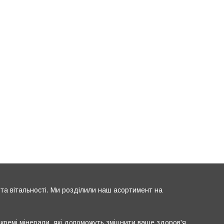
та вітальності. Ми розділили наш асортимент на
окремі мінерали, які допоможуть зміцнити ваше здоров'я.