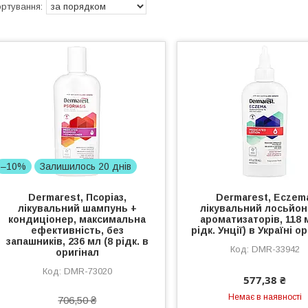
–10%
Залишилось 20 днів
Dermarest, Псоріаз,
Dermarest, Eczem
лікувальний шампунь +
лікувальний лосьйон
кондиціонер, максимальна
ароматизаторів, 118 
ефективність, без
рідк. Унції) в Україні о
запашників, 236 мл (8 рідк. в
DMR-33942
оригінал
DMR-73020
577,38 ₴
Немає в наявності
706,50 ₴