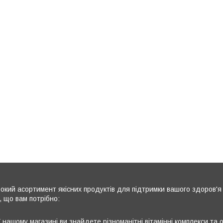
кий асортимент якісних продуктів для підтримки вашого здоров'я 
, що вам потрібно:
 нашому магазині ви знайдете різноманітні вітамінні комплекси та 