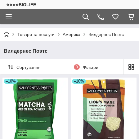
⭐⭐⭐⭐BIOLIFE
Товари та послуги
Америка
Вилдернес Поэтс
Вилдернес Поэтс
Сортування
0
Фільтри
–10%
–10%