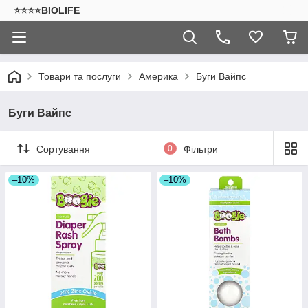
⭐⭐⭐⭐BIOLIFE
Товари та послуги
Америка
Буги Вайпс
Буги Вайпс
Сортування
0
Фільтри
–10%
–10%