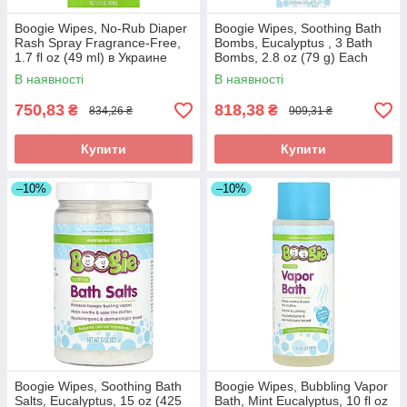
Boogie Wipes, No-Rub Diaper
Boogie Wipes, Soothing Bath
Rash Spray Fragrance-Free,
Bombs, Eucalyptus , 3 Bath
1.7 fl oz (49 ml) в Украине
Bombs, 2.8 oz (79 g) Each
оригінал
оригінал
В наявності
В наявності
750,83
818,38
₴
₴
834,26 ₴
909,31 ₴
Купити
Купити
–10%
–10%
Boogie Wipes, Soothing Bath
Boogie Wipes, Bubbling Vapor
Salts, Eucalyptus, 15 oz (425
Bath, Mint Eucalyptus, 10 fl oz