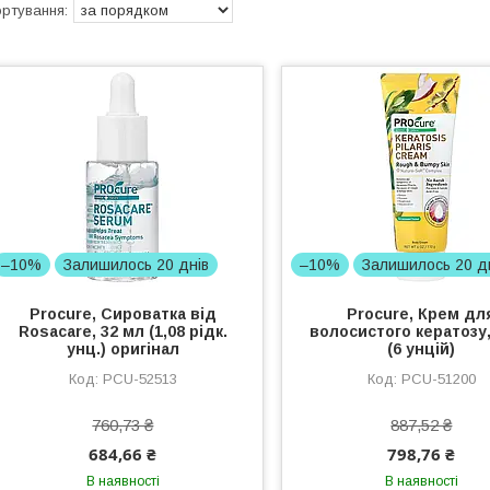
–10%
Залишилось 20 днів
–10%
Залишилось 20 д
Procure, Сироватка від
Procure, Крем дл
Rosacare, 32 мл (1,08 рідк.
волосистого кератозу,
унц.) оригінал
(6 унцій)
PCU-52513
PCU-51200
760,73 ₴
887,52 ₴
684,66 ₴
798,76 ₴
В наявності
В наявності