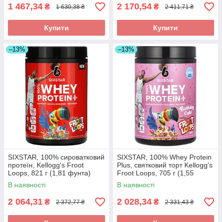
1 467,34
2 170,54
₴
₴
1 630,38 ₴
2 411,71 ₴
Купити
Купити
–13%
–13%
SIXSTAR, 100% сироватковий
SIXSTAR, 100% Whey Protein
протеїн, Kellogg's Froot
Plus, святковий торт Kellogg's
Loops, 821 г (1,81 фунта)
Froot Loops, 705 г (1,55
оригінал
фунта) оригінал
В наявності
В наявності
2 064,31
2 028,34
₴
₴
2 372,77 ₴
2 331,43 ₴