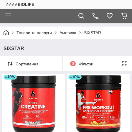
⭐⭐⭐⭐BIOLIFE
Товари та послуги
Америка
SIXSTAR
SIXSTAR
Сортування
0
Фільтри
–10%
–10%