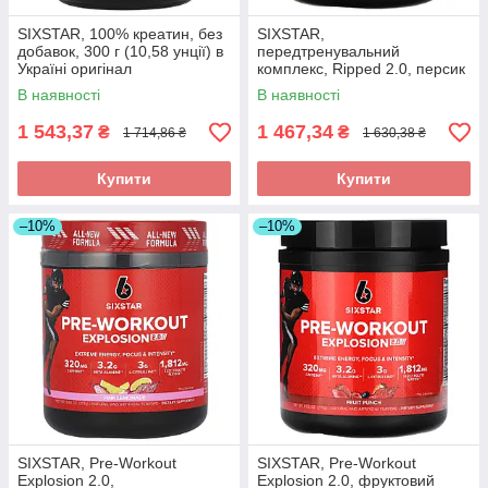
SIXSTAR, 100% креатин, без
SIXSTAR,
добавок, 300 г (10,58 унції) в
передтренувальний
Україні оригінал
комплекс, Ripped 2.0, персик
і манго, 240 г (8,47 унції)
В наявності
В наявності
оригінал
1 543,37
1 467,34
₴
₴
1 714,86 ₴
1 630,38 ₴
Купити
Купити
–10%
–10%
SIXSTAR, Pre-Workout
SIXSTAR, Pre-Workout
Explosion 2.0,
Explosion 2.0, фруктовий