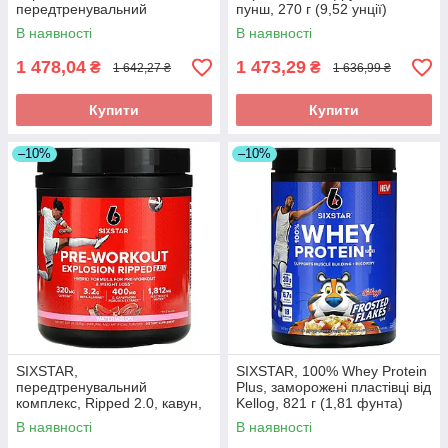
передтренувальний
пунш, 270 г (9,52 унції)
комплекс, рожевий лимонад,
оригінал
В наявності
В наявності
273 г (9,63 унції) оригінал
1 478,04
1 473,29
₴
₴
1 642,27 ₴
1 636,99 ₴
Купити
Купити
–10%
–10%
SIXSTAR,
SIXSTAR, 100% Whey Protein
передтренувальний
Plus, заморожені пластівці від
комплекс, Ripped 2.0, кавун,
Kellog, 821 г (1,81 фунта)
240 г (8,47 унції) оригінал
оригінал
В наявності
В наявності