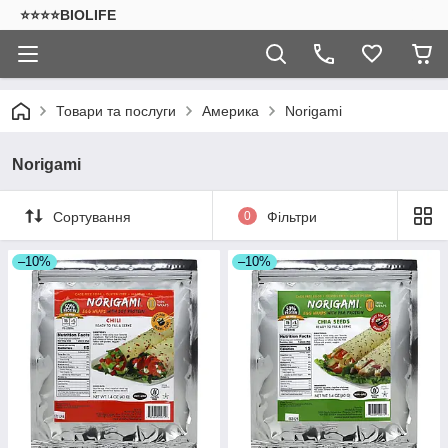
⭐⭐⭐⭐BIOLIFE
Товари та послуги
Америка
Norigami
Norigami
Сортування
0
Фільтри
–10%
–10%