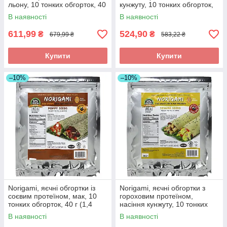
льону, 10 тонких обгорток, 40
кунжуту, 10 тонких обгорток,
г (1,4 унції) оригінал
40 г (1,4 унції) оригінал
В наявності
В наявності
611,99
524,90
₴
₴
679,99 ₴
583,22 ₴
Купити
Купити
–10%
–10%
Norigami, яєчні обгортки із
Norigami, яєчні обгортки з
соєвим протеїном, мак, 10
гороховим протеїном,
тонких обгорток, 40 г (1,4
насіння кунжуту, 10 тонких
унції) оригінал
обгорток, 40 г (1,4 унції) в
В наявності
В наявності
Україні оригінал