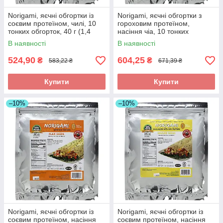
Norigami, яєчні обгортки із
Norigami, яєчні обгортки з
соєвим протеїном, чилі, 10
гороховим протеїном,
тонких обгорток, 40 г (1,4
насіння чіа, 10 тонких
унції) оригінал
обгорток, 40 г (1,4 унції) в
В наявності
В наявності
Україні оригінал
524,90
604,25
₴
₴
583,22 ₴
671,39 ₴
Купити
Купити
–10%
–10%
Norigami, яєчні обгортки із
Norigami, яєчні обгортки із
соєвим протеїном, насіння
соєвим протеїном, насіння