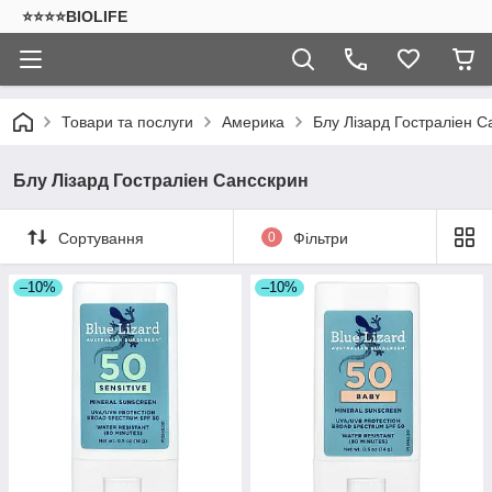
⭐⭐⭐⭐BIOLIFE
Товари та послуги
Америка
Блу Лізард Гостраліен С
Блу Лізард Гостраліен Сансскрин
Сортування
0
Фільтри
–10%
–10%