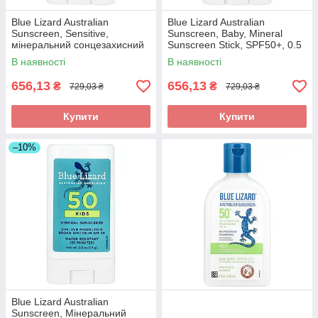
Blue Lizard Australian
Blue Lizard Australian
Sunscreen, Sensitive,
Sunscreen, Baby, Mineral
мінеральний сонцезахисний
Sunscreen Stick, SPF50+, 0.5
стик, SPF 50+, 14 г (0,5 унції)
oz (14 g) оригінал
В наявності
В наявності
оригінал
656,13
656,13
₴
₴
729,03 ₴
729,03 ₴
Купити
Купити
–10%
Blue Lizard Australian
Sunscreen, Мінеральний