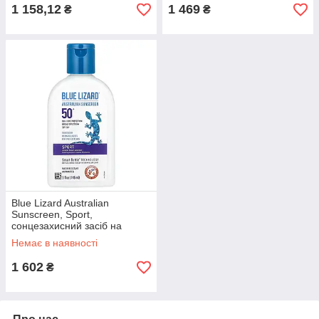
1 158,12
1 469
₴
₴
Blue Lizard Australian
Sunscreen, Sport,
сонцезахисний засіб на
мінеральній основі, SPF 50+,
Немає в наявності
148 мл (5 оригінал
1 602
₴