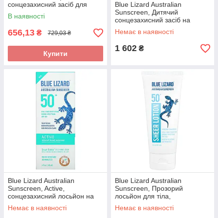
сонцезахисний засіб для
Blue Lizard Australian
дітей, SPF 50+, 14 г (0,5
Sunscreen, Дитячий
В наявності
оригінал
сонцезахисний засіб на
мінеральній основі, SPF 50+,
656,13
Немає в наявності
₴
729,03 ₴
148 мл (5 оригінал
1 602
₴
Купити
Blue Lizard Australian
Blue Lizard Australian
Sunscreen, Active,
Sunscreen, Прозорий
сонцезахисний лосьйон на
лосьйон для тіла,
мінеральній основі з
мінеральний сонцезахисний
Немає в наявності
Немає в наявності
SPF 50+, 148 мл
засіб, SPF 50+, 89 оригінал