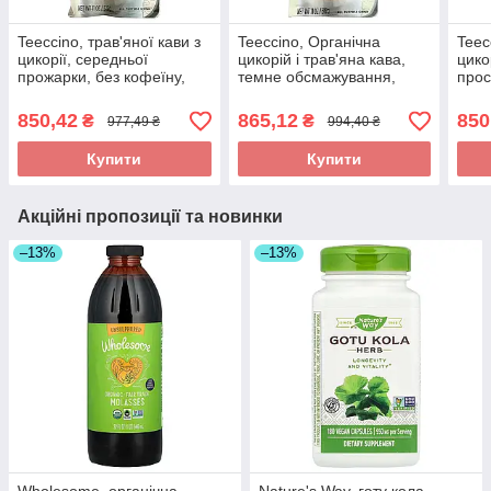
Teeccino, трав'яної кави з
Teeccino, Органічна
Teec
цикорії, середньої
цикорій і трав'яна кава,
цико
прожарки, без кофеїну,
темне обсмажування,
прос
ваніль і горіх, 312 г
шоколад з маку, без
кофе
(11 унций) TEE-80010,
кофеїну, 11 унцій (312 г)
(11 
850,42
865,12
850
₴
₴
977,49 ₴
994,40 ₴
оригінал
оригінал
Купити
Купити
Акційні пропозиції та новинки
–13%
–13%