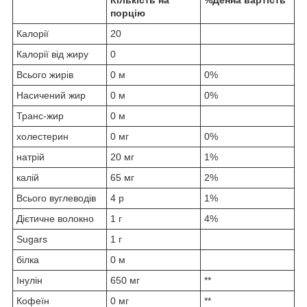
Кількість на
%Денна вартість*
порцію
Калорії
20
Калорії від жиру
0
Всього жирів
0 м
0%
Насичений жир
0 м
0%
Транс-жир
0 м
холестерин
0 мг
0%
натрій
20 мг
1%
калій
65 мг
2%
Всього вуглеводів
4 р
1%
Дієтичне волокно
1 г
4%
Sugars
1 г
білка
0 м
Інулін
650 мг
**
Кофеїн
0 мг
**