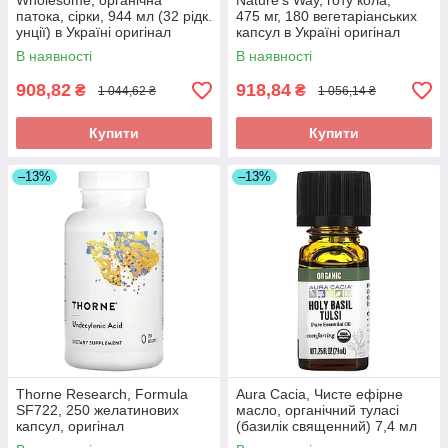
Wholesome, органічна
Nature's Way, готу кола,
патока, сірки, 944 мл (32 рідк.
475 мг, 180 вегетаріанських
унції) в Україні оригінал
капсул в Україні оригінал
В наявності
В наявності
908,82
918,84
₴
₴
1 044,62 ₴
1 056,14 ₴
Купити
Купити
–13%
–13%
Thorne Research, Formula
Aura Cacia, Чисте ефірне
SF722, 250 желатинових
масло, органічний туласі
капсул, оригінал
(базилік священний) 7,4 мл
(0,25 рідин та си. унції),