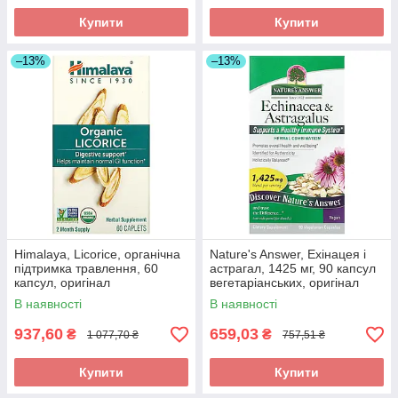
Купити
Купити
–13%
–13%
Himalaya, Licorice, органічна
Nature's Answer, Ехінацея і
підтримка травлення, 60
астрагал, 1425 мг, 90 капсул
капсул, оригінал
вегетаріанських, оригінал
В наявності
В наявності
937,60
659,03
₴
₴
1 077,70 ₴
757,51 ₴
Купити
Купити