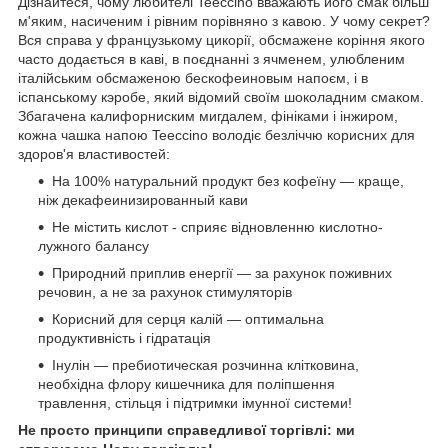
Дізнайтеся, чому любителі Teeccino вважають його смак більш
м'яким, насиченим і рівним порівняно з кавою. У чому секрет?
Вся справа у французькому цикорії, обсмажене коріння якого
часто додається в каві, в поєднанні з ячменем, улюбленим
італійським обсмаженою бескофеиновым напоєм, і в
іспанському кэробе, який відомий своїм шоколадним смаком.
Збагачена калифорниским мигдалем, фініками і інжиром,
кожна чашка напою Teeccino володіє безліччю корисних для
здоров'я властивостей:
На 100% натуральний продукт без кофеїну — краще,
ніж декафеинизированный кави
Не містить кислот - сприяє відновленню кислотно-
лужного балансу
Природний приплив енергії — за рахунок поживних
речовин, а не за рахунок стимуляторів
Корисний для серця калій — оптимальна
продуктивність і гідратація
Інулін — пребиотическая розчинна клітковина,
необхідна флору кишечника для поліпшення
травлення, стільця і підтримки імунної системи!
Не просто принципи справедливої торгівлі: ми