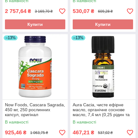
В наявності
В наявності
оригінал
2 757,64
530,07
₴
₴
3 169,70 ₴
609,28 ₴
Купити
Купити
–13%
–13%
Now Foods, Cascara Sagrada,
Aura Cacia, чисте ефірне
450 мг, 250 рослинних
масло, органічне соснове
капсул, оригінал
масло, 7,4 мл (0,25 рідин та
си. унції), оригінал
В наявності
В наявності
925,46
467,21
₴
₴
1 063,75 ₴
537,02 ₴