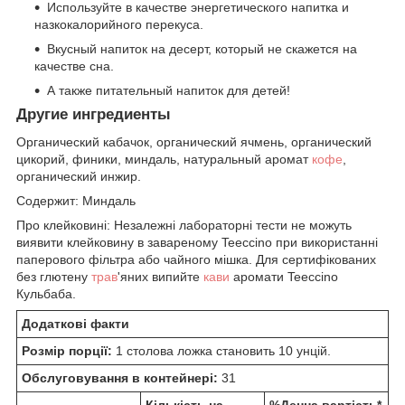
Используйте в качестве энергетического напитка и
назкокалорийного перекуса.
Вкусный напиток на десерт, который не скажется на
качестве сна.
А также питательный напиток для детей!
Другие ингредиенты
Органический кабачок, органический ячмень, органический
цикорий, финики, миндаль, натуральный аромат
кофе
,
органический инжир.
Содержит: Миндаль
Про клейковині: Незалежні лабораторні тести не можуть
виявити клейковину в завареному Teeccino при використанні
паперового фільтра або чайного мішка. Для сертифікованих
без глютену
трав
'яних випийте
кави
аромати Teeccino
Кульбаба.
Додаткові факти
Розмір порції:
1 столова ложка становить 10 унцій.
Обслуговування в контейнері:
31