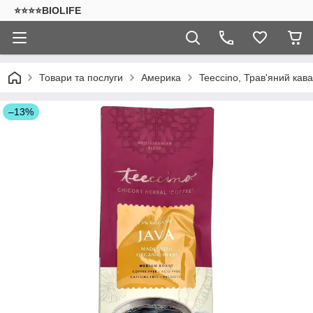
⭐⭐⭐⭐BIOLIFE
Товари та послуги
Америка
Teeccino, Трав'яний кава
–13%