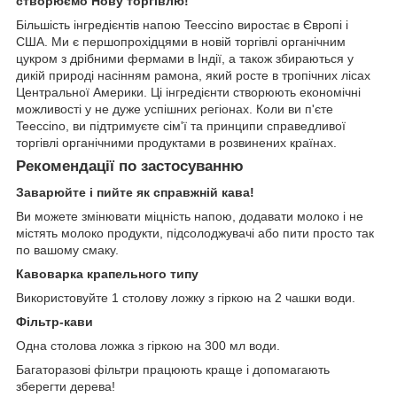
створюємо Нову торгівлю!
Більшість інгредієнтів напою Teeccino виростає в Європі і
США. Ми є першопрохідцями в новій торгівлі органічним
цукром з дрібними фермами в Індії, а також збираються у
дикій природі насінням рамона, який росте в тропічних лісах
Центральної Америки. Ці інгредієнти створюють економічні
можливості у не дуже успішних регіонах. Коли ви п'єте
Teeccino, ви підтримуєте сім'ї та принципи справедливої
торгівлі органічними продуктами в розвинених країнах.
Рекомендації по застосуванню
Заварюйте і пийте як справжній кава!
Ви можете змінювати міцність напою, додавати молоко і не
містять молоко продукти, підсолоджувачі або пити просто так
по вашому смаку.
Кавоварка крапельного типу
Використовуйте 1 столову ложку з гіркою на 2 чашки води.
Фільтр-кави
Одна столова ложка з гіркою на 300 мл води.
Багаторазові фільтри працюють краще і допомагають
зберегти дерева!