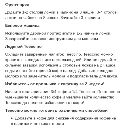
Френч-прес
Додайте 1-2 столові ложки в чайник на 3 чашки, 3-4 столові
ложки на чайник на 8 чашок. Зачекайте 3 хвилини.
Еспресо-машина
Используйте двойной портафильтр и 1-2 чайные ложки.
Заваривайте согласно инструкциям для машины.
Ледяной Teeccino
Охладите заваренный напиток Teeccino. Teeccino можно
хранить в холодильнике несколько дней! Или же сделайте
сильную заварку, используя 2 столовые ложки на 2 чашки
воды и налейте горячий кофе на лед. Добавьте холодное
молоко или заменитель молока и подсластитель для вкуса.
Избавьтесь от привычки к кофеину за 2 недели!
Начните с заваривания 3/4 кофе и 1/4 Teeccino. Постепенно
уменьшайте количество кофе и увеличивайте количество
Teeccino до полного избавления от кофе!
Teeccino можно готовить различными способами
Добавьте в кофе для снижения содержания кофеина
в напитке и его кислотности.