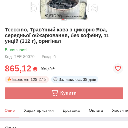
Teeccino, Трав'яний кава з цикорію Ява,
середньої обжарювання, без кофеїну, 11
унцій (312 г), оригінал
В наявності
Код: TEE-80070
Роздріб
865,12
₴
994,40 ₴
Економія
129.27 ₴
Залишилось
39 днів
Купити
Опис
Характеристики
Доставка
Оплата
Умови п