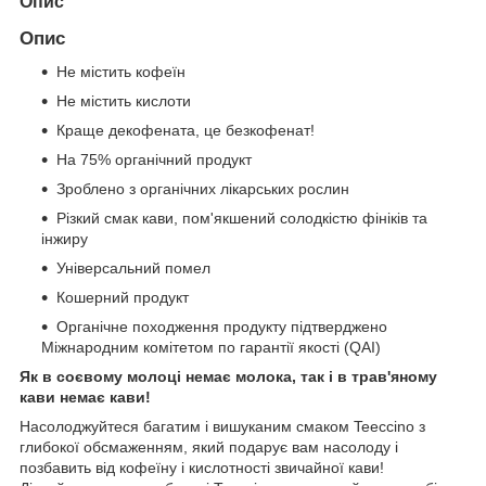
Опис
Опис
Не містить кофеїн
Не містить кислоти
Краще декофената, це безкофенат!
На 75% органічний продукт
Зроблено з органічних лікарських рослин
Різкий смак кави, пом'якшений солодкістю фініків та
інжиру
Універсальний помел
Кошерний продукт
Органічне походження продукту підтверджено
Міжнародним комітетом по гарантії якості (QAI)
Як в соєвому молоці немає молока, так і в трав'яному
кави немає кави!
Насолоджуйтеся багатим і вишуканим смаком Teeccino з
глибокої обсмаженням, який подарує вам насолоду і
позбавить від кофеїну і кислотності звичайної кави!