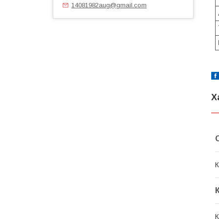
14081982aug@gmail.com
Х
К