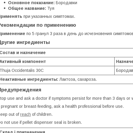
Основное показание:
Бородавки
Общее название:
Туя
Применять
при указанных симптомах.
Рекомендации по применению
Применение
по 5 гранул 3 раза в день до исчезновения симптомов
Другие ингредиенты
Состав и назначение
Активный компонент
Назнач
Thuja Occidentalis 30C
Бородав
Неактивные ингредиенты:
Лактоза, сахароза.
Предупреждения
top use and ask a doctor if symptoms persist for more than 3 days or
f pregnant or breast-feeding, ask a health professional before use.
eep out of
reach
of children.
o not use if pellet dispenser seal is broken.
Склад і призначення