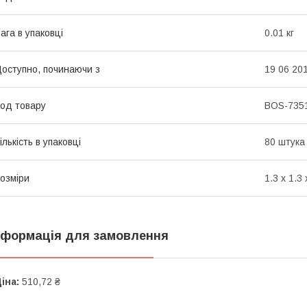
ага в упаковці
0.01 кг
оступно, починаючи з
19 06 20
од товару
BOS-735
ількість в упаковці
80 штука
озміри
1.3 x 1.3 
нформація для замовлення
іна:
510,72 ₴