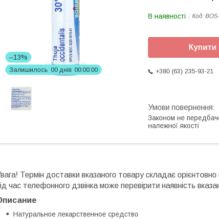
В наявності
Код:
BOS
Купити
–13%
Залишилось
0
0
днів
0
0
0
0
0
0
+380 (63) 235-93-21
Законом не передбач
належної якості
вага! Термін доставки вказаного товару складає орієнтовно
ід час телефонного дзвінка може перевірити наявність вказан
Описание
Натуральное лекарственное средство