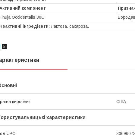
Активний компонент
Призна
Thuja Occidentalis 30C
Бородав
Неактивні інгредієнти:
Лактоза, сахароза.
арактеристики
Основні
раїна виробник
США
Користувальницькі характеристики
Код UPC
3069607