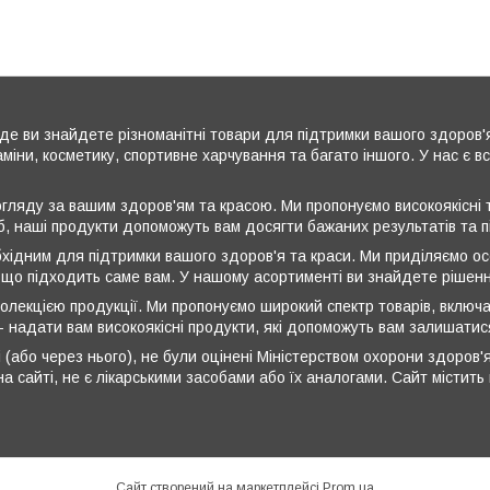
де ви знайдете різноманітні товари для підтримки вашого здоров'
аміни, косметику, спортивне харчування та багато іншого. У нас є 
ляду за вашим здоров'ям та красою. Ми пропонуємо високоякісні т
б, наші продукти допоможуть вам досягти бажаних результатів та 
бхідним для підтримки вашого здоров'я та краси. Ми приділяємо ос
 що підходить саме вам. У нашому асортименті ви знайдете рішення
олекцією продукції. Ми пропонуємо широкий спектр товарів, включа
 - надати вам високоякісні продукти, які допоможуть вам залишати
 (або через нього), не були оцінені Міністерством охорони здоров'я
а сайті, не є лікарськими засобами або їх аналогами. Сайт містит
Сайт створений на маркетплейсі
Prom.ua