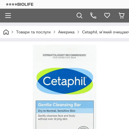
⭐⭐⭐⭐BIOLIFE
Товари та послуги
Америка
Cetaphil, м'який очищаючи