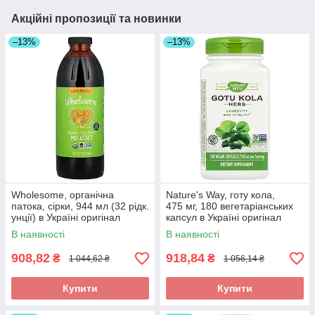
Акційні пропозиції та новинки
–13%
–13%
Wholesome, органічна
Nature's Way, готу кола,
патока, сірки, 944 мл (32 рідк.
475 мг, 180 вегетаріанських
унції) в Україні оригінал
капсул в Україні оригінал
В наявності
В наявності
908,82
918,84
₴
₴
1 044,62 ₴
1 056,14 ₴
Купити
Купити