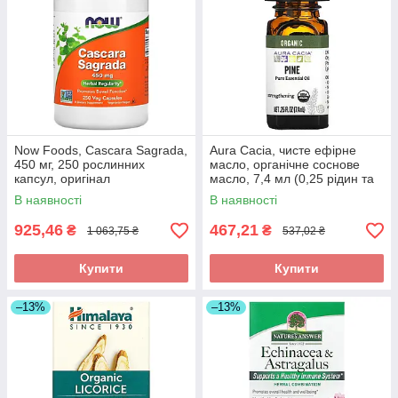
Now Foods, Cascara Sagrada,
Aura Cacia, чисте ефірне
450 мг, 250 рослинних
масло, органічне соснове
капсул, оригінал
масло, 7,4 мл (0,25 рідин та
си. унції), оригінал
В наявності
В наявності
925,46
467,21
₴
₴
1 063,75 ₴
537,02 ₴
Купити
Купити
–13%
–13%