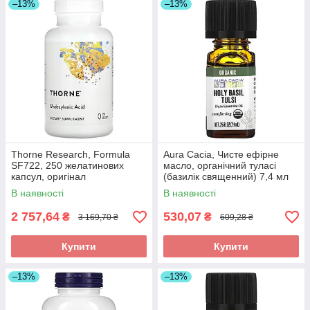
–13%
–13%
Thorne Research, Formula
Aura Cacia, Чисте ефірне
SF722, 250 желатинових
масло, органічний туласі
капсул, оригінал
(базилік священний) 7,4 мл
(0,25 рідин та си. унції),
В наявності
В наявності
оригінал
2 757,64
530,07
₴
₴
3 169,70 ₴
609,28 ₴
Купити
Купити
–13%
–13%