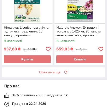
Himalaya, Licorice, органічна
Nature's Answer, Ехінацея і
підтримка травлення, 60
астрагал, 1425 мг, 90 капсул
капсул, оригінал
вегетаріанських, оригінал
В наявності
В наявності
937,60
659,03
₴
₴
1 077,70 ₴
757,51 ₴
Купити
Купити
Показати ще
Про нас
94% позитивних з 303 відгуків за рік
Працює з 22.04.2020