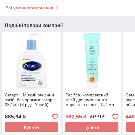
Всі умови повернення
Подібні товари компанії
Cetaphil, М'який очисний
Pacifica, комплексний
Ceta
засіб, без ароматизаторів,
засіб для вмивання з
очис
237 мл (8 рідк. Унций)
морською піною, 147 мл
обли
оригінал
(5 рідких унцій) оригінал
унці
885,94
562,55
445
₴
₴
646,61 ₴
Купити
Купити