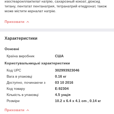
изостеароиллактилат натрію, сахарозный кокоат, діоксид
титану, пентатат пентанатрия, тетранатрий етидронат, також
може містити керналат натрію.
Приховати
Характеристики
Основні
Країна виробник
США
Користувальницькі характеристики
Код UPC
302993923046
Вага в упаковці
0.16 кг
Доступно, починаючи з
03 10 2016
Код товару
E-92304
Кількість в упаковці
4.5 унція
Розміри
10.2 x 6.4 x 4.1 cm , 0.14 кг
Приховати