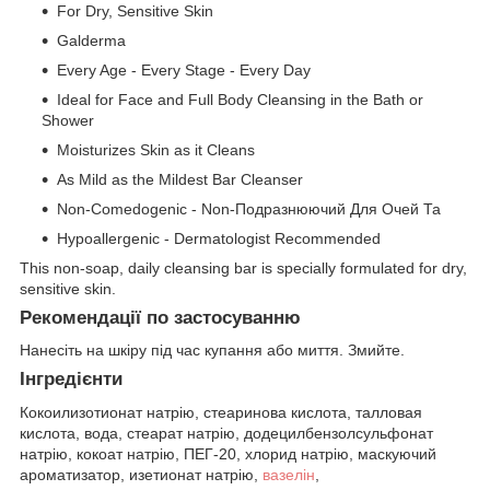
For Dry, Sensitive Skin
Galderma
Every Age - Every Stage - Every Day
Ideal for Face and Full Body Cleansing in the Bath or
Shower
Moisturizes Skin as it Cleans
As Mild as the Mildest Bar Cleanser
Non-Comedogenic - Non-Подразнюючий Для Очей Та
Hypoallergenic - Dermatologist Recommended
This non-soap, daily cleansing bar is specially formulated for dry,
sensitive skin.
Рекомендації по застосуванню
Нанесіть на шкіру під час купання або миття. Змийте.
Інгредієнти
Кокоилизотионат натрію, стеаринова кислота, талловая
кислота, вода, стеарат натрію, додецилбензолсульфонат
натрію, кокоат натрію, ПЕГ-20, хлорид натрію, маскуючий
ароматизатор, изетионат натрію,
вазелін
,