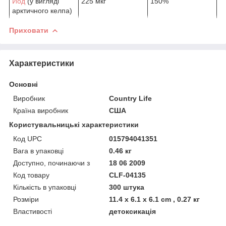
Йод
(у вигляді
225 мкг
150%
арктичного келпа)
Приховати
Характеристики
Основні
Виробник
Country Life
Країна виробник
США
Користувальницькі характеристики
Код UPC
015794041351
Вага в упаковці
0.46 кг
Доступно, починаючи з
18 06 2009
Код товару
CLF-04135
Кількість в упаковці
300 штука
Розміри
11.4 x 6.1 x 6.1 cm , 0.27 кг
Властивості
детоксикація