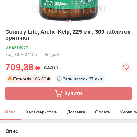
Country Life, Arctic-Kelp, 225 мкг, 300 таблеток,
оригінал
В наявності
Код: CLF-04135
Роздріб
709,38
₴
815,38 ₴
Економія
106.00 ₴
Залишилось
37 днів
Купити
Опис
Характеристики
Доставка
Оплата
Умови п
Опис