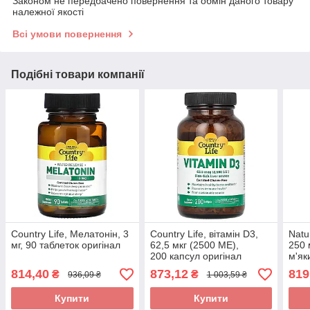
Законом не передбачено повернення та обмін даного товару
належної якості
Всі умови повернення
Подібні товари компанії
Country Life, Мелатонін, 3
Country Life, вітамін D3,
Natur
мг, 90 таблеток оригінал
62,5 мкг (2500 МЕ),
250 
200 капсул оригінал
м'як
814,40
873,12
819
₴
₴
936,09 ₴
1 003,59 ₴
Купити
Купити