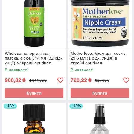
Wholesome, органічна
Motherlove, Крем для сосків,
патока, сірки, 944 мл (32 рідк.
29,5 мл (1 рідк. Унція) в
унції) в Україні оригінал
Україні оригінал
В наявності
В наявності
908,82
720,22
₴
₴
1 044,62 ₴
827,83 ₴
Купити
Купити
–13%
–13%