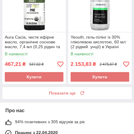
Aura Cacia, чисте ефірне
Yeouth, гель-пілінг із 30%
масло, органічне соснове
гліколевою кислотою, 60 мл
масло, 7,4 мл (0,25 рідин та
(2 рідкий. унції) в Україні
си. унції), оригінал
оригінал
В наявності
В наявності
467,21
2 153,83
₴
₴
537,02 ₴
2 475,67 ₴
Купити
Купити
Показати ще
Про нас
94% позитивних з 305 відгуків за рік
Працює з 22.04.2020