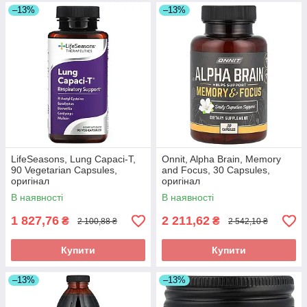
–13%
–13%
LifeSeasons, Lung Capaci-T,
Onnit, Alpha Brain, Memory
90 Vegetarian Capsules,
and Focus, 30 Capsules,
оригінал
оригінал
В наявності
В наявності
1 827,76
2 211,62
₴
₴
2 100,88 ₴
2 542,10 ₴
Купити
Купити
–13%
–13%