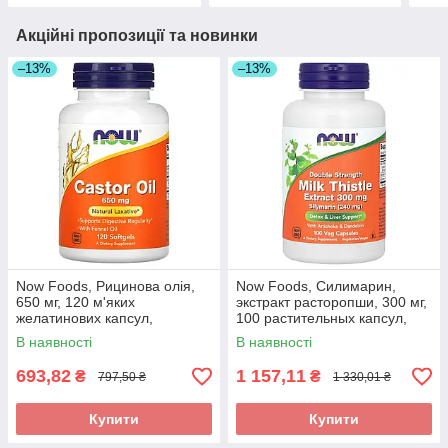
Акційні пропозиції та новинки
–13%
–13%
Now Foods, Рицинова олія,
Now Foods, Силимарин,
650 мг, 120 м'яких
экстракт расторопши, 300 мг,
желатинових капсул,
100 растительных капсул,
оригінал
оригінал
В наявності
В наявності
693,82
1 157,11
₴
₴
797,50 ₴
1 330,01 ₴
Купити
Купити