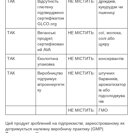
ТАК
Відсутність
НЕ МІСТИТЬ:
дріжджів,
глютену
кукурудзи чи
підтверджено
пшениці
сертифікатом
GLCO.org
ТАК
Веганські
НЕ МІСТИТЬ:
сої, молока,
продукт,
солі або
сертифікован
цукру
ий AVA
ТАК
Екологічна
НЕ МІСТИТЬ:
консервантів
упаковка
ТАК
Виробництво
НЕ МІСТИТЬ:
штучних
підтримує
барвників,
вітроенергети
ароматизатор
ку
ів або
підсолоджува
чів
НЕ МІСТИТЬ:
ГМО
Цей продукт зроблений на підприємстві, зареєстрованому як
дотримується належну виробничу практику (GMP).