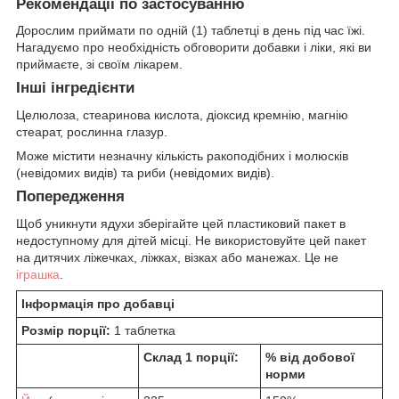
Рекомендації по застосуванню
Дорослим приймати по одній (1) таблетці в день під час їжі.
Нагадуємо про необхідність обговорити добавки і ліки, які ви
приймаєте, зі своїм лікарем.
Інші інгредієнти
Целюлоза, стеаринова кислота, діоксид кремнію, магнію
стеарат, рослинна глазур.
Може містити незначну кількість ракоподібних і молюсків
(невідомих видів) та риби (невідомих видів).
Попередження
Щоб уникнути ядухи зберігайте цей пластиковий пакет в
недоступному для дітей місці. Не використовуйте цей пакет
на дитячих ліжечках, ліжках, візках або манежах. Це не
іграшка
.
Інформація про добавці
Розмір порції:
1 таблетка
Склад 1 порції:
% від добової
норми