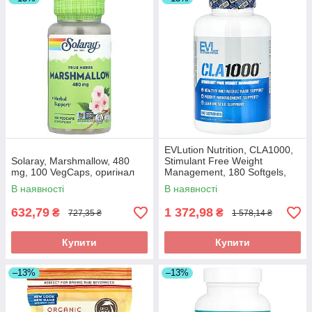
EVLution Nutrition, CLA1000,
Solaray, Marshmallow, 480
Stimulant Free Weight
mg, 100 VegCaps, оригінал
Management, 180 Softgels,
оригінал
В наявності
В наявності
632,79
1 372,98
₴
₴
727,35 ₴
1 578,14 ₴
Купити
Купити
–13%
–13%