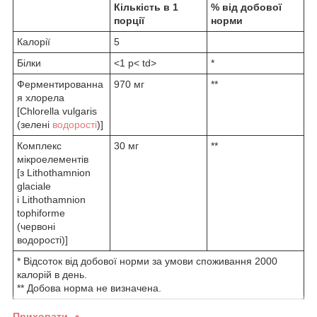
Кількість в 1
% від добової
порції
норми
Калорії
5
Білки
<1 р< td>
*
Ферментированна
970 мг
**
я хлорела
[Chlorella vulgaris
(зелені
водорості
)]
Комплекс
30 мг
**
мікроелементів
[з Lithothamnion
glaciale
і Lithothamnion
tophiforme
(червоні
водорості)]
* Відсоток від добової норми за умови споживання 2000
калорій в день.
** Добова норма не визначена.
Приховати