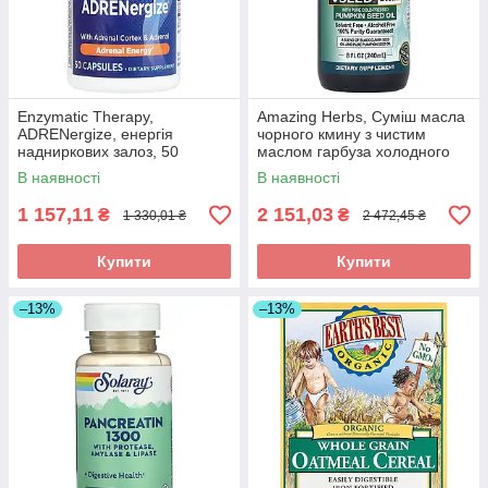
Enzymatic Therapy,
Amazing Herbs, Суміш масла
ADRENergize, енергія
чорного кмину з чистим
надниркових залоз, 50
маслом гарбуза холодного
капсул, оригінал
віджиму, 8 рідин та си. унцій
В наявності
В наявності
(240 мл) оригінал
1 157,11
2 151,03
₴
₴
1 330,01 ₴
2 472,45 ₴
Купити
Купити
–13%
–13%