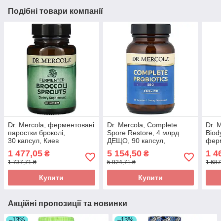
Подібні товари компанії
Dr. Mercola, ферментовані
Dr. Mercola, Complete
Dr. 
паростки броколі,
Spore Restore, 4 млрд
Biod
30 капсул, Киев
ДЕЩО, 90 капсул,
ферм
оригінал
70 г 
1 477,05
5 154,50
1 4
₴
₴
1 737,71 ₴
5 924,71 ₴
1 687
Купити
Купити
Акційні пропозиції та новинки
–13%
–13%