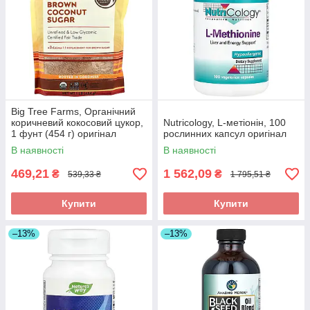
Big Tree Farms, Органічний
коричневий кокосовий цукор,
Nutricology, L-метіонін, 100
1 фунт (454 г) оригінал
рослинних капсул оригінал
В наявності
В наявності
469,21
1 562,09
₴
₴
539,33 ₴
1 795,51 ₴
Купити
Купити
–13%
–13%