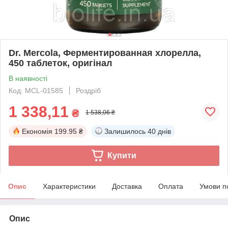
Dr. Mercola, Ферментированная хлорелла,
450 таблеток, оригінал
В наявності
Код: MCL-01585
Роздріб
1 338,11
₴
1 538,06 ₴
Економія
199.95 ₴
Залишилось
40 днів
Купити
Опис
Характеристики
Доставка
Оплата
Умови п
Опис