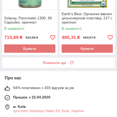
Earth's Best, Органічні вівсяні
Solaray, Pancreatin 1300, 90
цільнозернові пластівці, 227 г,
Capsules, оригінал
оригінал
В наявності
В наявності
715,89
490,31
₴
₴
822,86 ₴
563,57 ₴
Купити
Купити
Показати ще
Про нас
94% позитивних з 303 відгуків за рік
Працює з 22.04.2020
м. Київ
проспект Алішера Навої 69, Київ, Україна