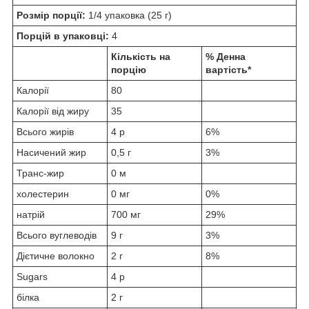
Розмір порції:
1/4 упаковка (25 г)
Порцій в упаковці:
4
Кількість на
% Денна
порцію
вартість*
Калорії
80
Калорії від жиру
35
Всього жирів
4 р
6%
Насичений жир
0,5 г
3%
Транс-жир
0 м
холестерин
0 мг
0%
натрій
700 мг
29%
Всього вуглеводів
9 г
3%
Дієтичне волокно
2 г
8%
Sugars
4 р
білка
2 г