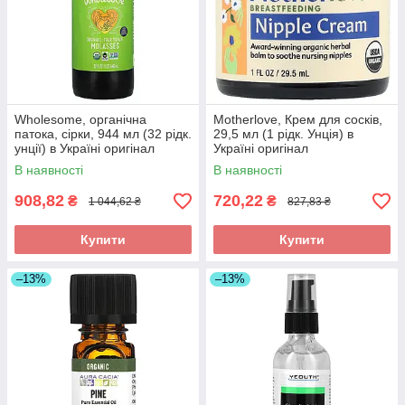
Wholesome, органічна
Motherlove, Крем для сосків,
патока, сірки, 944 мл (32 рідк.
29,5 мл (1 рідк. Унція) в
унції) в Україні оригінал
Україні оригінал
В наявності
В наявності
908,82
720,22
₴
₴
1 044,62 ₴
827,83 ₴
Купити
Купити
–13%
–13%