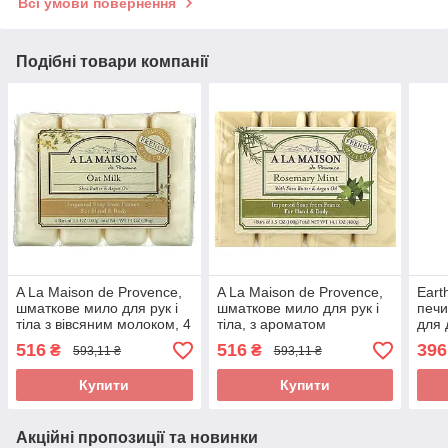
Всі умови повернення
Подібні товари компанії
A La Maison de Provence,
A La Maison de Provence,
Eart
шматкове мило для рук і
шматкове мило для рук і
печи
тіла з вівсяним молоком, 4
тіла, з ароматом
для д
шматки по 100 г (3,5 унції)
розмарину та м'яти, 4 шт.
ваніл
516
516
396
₴
₴
593,11 ₴
593,11 ₴
кожен оригінал
по 100 г (3,5 унції)
ориг
оригінал
Купити
Купити
Акційні пропозиції та новинки