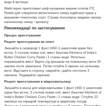
води й вуглецю
Майстерно приготовані шеф-кухарями мережі готелів ITC
Hotels для створення автентичного смаку індійської курки у
вершково-томатному соусі. Страва популярна завдяки своєму
насиченому смаку і аромату.
Рекомендації по застосуванню
Процес приготування
Рецепт приготування на плиті
Змішайте в сковороді 1 фунт (450 г) шматочків курки без
кісток, 3 столові ложки олії, вміст баночки Kitchens of India's
Butter Chicken Curry Paste і 1 стакан води. Ретельно
перемішайте вміст. Варіть під кришкою на повільному вогні 20
хвилин після закипання. Потім готуйте 5 хвилин на сильному
вогні. Відставте в сторону, накрийте і дайте постояти 3
хвилини. Подавайте гарячим.
Рецепт приготування в мікрохвильовці
Змішайте в мисці для мікрохвильовки 1 фунт (450 г) шматочків
курки без кісток, 3 столові ложки олії, вміст баночки Kitchens of
India's Butter Chicken Curry Paste і 1 стакан води. Готуйте 22
хвилини на середній температурі в закритому посуді.
Дістаньте з мікрохвильовки і накрийте на 5 хвилин. Подавайте