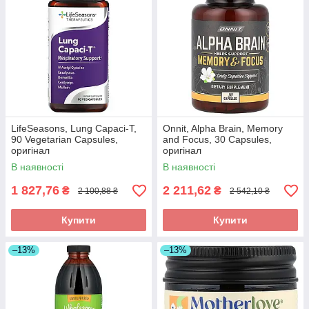
LifeSeasons, Lung Capaci-T,
Onnit, Alpha Brain, Memory
90 Vegetarian Capsules,
and Focus, 30 Capsules,
оригінал
оригінал
В наявності
В наявності
1 827,76
2 211,62
₴
₴
2 100,88 ₴
2 542,10 ₴
Купити
Купити
–13%
–13%