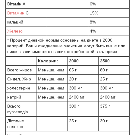
Вітамін А
6%
Витамин
С
15%
кальций
8%
Железо
4%
* Процент дневной нормы основаны на диете в 2000
калорий. Ваши ежедневные значения могут быть выше или
ниже в зависимости от ваших потребностей в калориях:
Калории:
2000
2500
Всего жиров
Меньше, чем
65 г
80 г
Сидел. Жир
Меньше, чем
20 г
25 г
холестерин
Меньше, чем
300 мг
300 мг
натрий
Меньше, чем
2400 мг
2400 мг
Всього
300 г
375 г
вуглеводів
Дієтичне
25 г
30 г
волокно