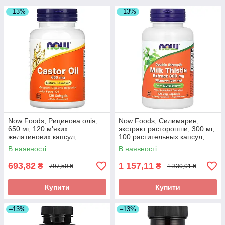
–13%
–13%
Now Foods, Рицинова олія,
Now Foods, Силимарин,
650 мг, 120 м'яких
экстракт расторопши, 300 мг,
желатинових капсул,
100 растительных капсул,
оригінал
оригінал
В наявності
В наявності
693,82
1 157,11
₴
₴
797,50 ₴
1 330,01 ₴
Купити
Купити
–13%
–13%