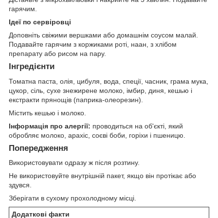
гарячим.
Ідеї по сервіровці
Доповніть свіжими вершками або домашнім соусом малай.
Подавайте гарячим з коржиками роті, наан, з хлібом
препарату або рисом на пару.
Інгредієнти
Томатна паста, олія, цибуля, вода, спеції, часник, грама мука,
цукор, сіль, сухе знежирене молоко, імбир, диня, кешью і
екстракти прянощів (паприка-олеорезин).
Містить кешью і молоко.
Інформація про алергії:
проводиться на об'єкті, який
обробляє молоко, арахіс, соєві боби, горіхи і пшеницю.
Попередження
Використовувати одразу ж після розтину.
Не використовуйте внутрішній пакет, якщо він протікає або
здувся.
Зберігати в сухому прохолодному місці.
Додаткові факти