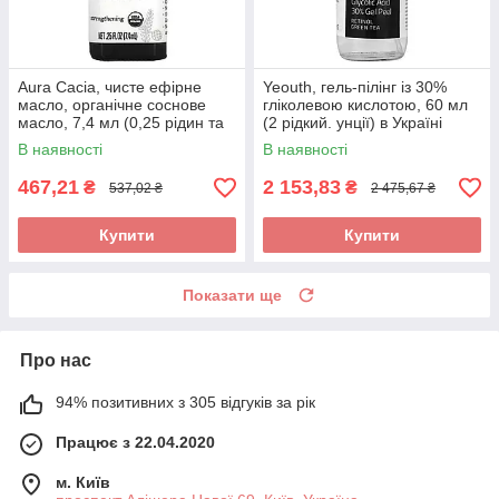
Aura Cacia, чисте ефірне
Yeouth, гель-пілінг із 30%
масло, органічне соснове
гліколевою кислотою, 60 мл
масло, 7,4 мл (0,25 рідин та
(2 рідкий. унції) в Україні
си. унції), оригінал
оригінал
В наявності
В наявності
467,21
2 153,83
₴
₴
537,02 ₴
2 475,67 ₴
Купити
Купити
Показати ще
Про нас
94% позитивних з 305 відгуків за рік
Працює з 22.04.2020
м. Київ