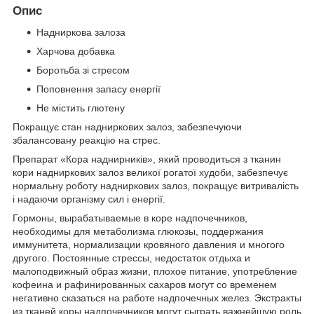
Опис
Надниркова залоза
Харчова добавка
Боротьба зі стресом
Поповнення запасу енергії
Не містить глютену
Покращує стан надниркових залоз, забезпечуючи
збалансовану реакцію на стрес.
Препарат «Кора наднирників», який проводиться з тканин
кори надниркових залоз великої рогатої худоби, забезпечує
нормальну роботу надниркових залоз, покращує витривалість
і надаючи організму сил і енергії.
Гормоны, вырабатываемые в коре надпочечников,
необходимы для метаболизма глюкозы, поддержания
иммунитета, нормализации кровяного давления и многого
другого. Постоянные стрессы, недостаток отдыха и
малоподвижный образ жизни, плохое питание, употребление
кофеина и рафинированных сахаров могут со временем
негативно сказаться на работе надпочечных желез. Экстракты
из тканей коры надпочечников могут сыграть важнейшую роль