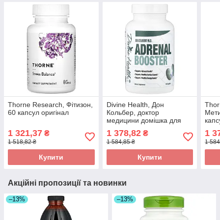
Thorne Research, Фітизон,
Divine Health, Дон
Thor
60 капсул оригінал
Кольбер, доктор
Мети
медицини домішка для
капс
нормалізації надниркових
1 321,37
1 378,82
1 3
₴
₴
залоз, 120 капсул оригінал
1 518,82 ₴
1 584,85 ₴
1 584
Купити
Купити
Акційні пропозиції та новинки
–13%
–13%