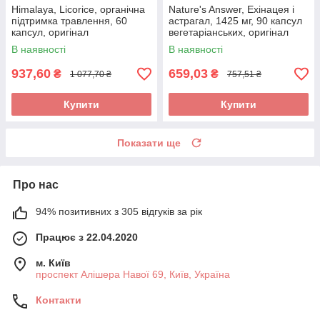
Himalaya, Licorice, органічна
Nature's Answer, Ехінацея і
підтримка травлення, 60
астрагал, 1425 мг, 90 капсул
капсул, оригінал
вегетаріанських, оригінал
В наявності
В наявності
937,60
659,03
₴
₴
1 077,70 ₴
757,51 ₴
Купити
Купити
Показати ще
Про нас
94% позитивних з 305 відгуків за рік
Працює з 22.04.2020
м. Київ
проспект Алішера Навої 69, Київ, Україна
Контакти