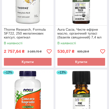
Thorne Research, Formula
Aura Cacia, Чисте ефірне
SF722, 250 желатинових
масло, органічний туласі
капсул, оригінал
(базилік священний) 7,4 мл
(0,25 рідин та си. унції),
В наявності
В наявності
оригінал
2 757,64
530,07
₴
₴
3 169,70 ₴
609,28 ₴
Купити
Купити
–13%
–13%