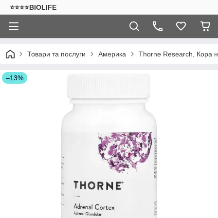
⭐⭐⭐⭐BIOLIFE
Товари та послуги
Америка
Thorne Research, Кора н
–13%