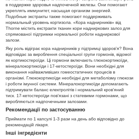
в поддержке здоровья надпочечной железы. Они помогают
укреплять иммунитет, насыщая организм энергией.
Подобные экстракты также помогают поддерживать
нормальный уровень кортизола. «Кора наднирників» від
Thorne містить екстракти тканин кори надниркових залоз для
спрямованої підтримки нормальної роботи надниркової
залози.
Яку роль відіграє кора наднирників у підтримці здоров'я? Вона
відповідає за вироблення спеціальної групи гормонів, відомої
як кортикостероїди. Ці гормони включають глюкокортикоїди,
мінералокортикоїди і 17-кетостероїди. Вони необхідні для
виконання найважливіших гомеостатичних процесів в
організмі. Глюкокортикоїди необхідні для метаболізму глюкози
і роботи імунної системи. Мінералокортикоїди допомагають
підтримувати баланс електролітів і нормальний кров'яний
тиск. 17-кетостероїди пов'язані з статевими гормонами, що
виробляються надпочечными залозами.
Рекомендації по застосуванню
Приймати по 1 капсулі 1-3 рази на день або відповідно до
рекомендацій лікаря.
Інші інгредієнти