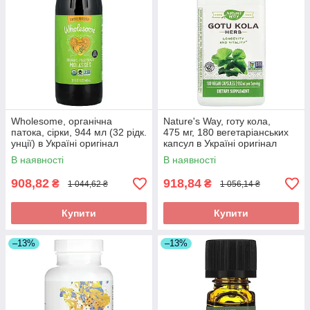
Wholesome, органічна
Nature's Way, готу кола,
патока, сірки, 944 мл (32 рідк.
475 мг, 180 вегетаріанських
унції) в Україні оригінал
капсул в Україні оригінал
В наявності
В наявності
908,82
918,84
₴
₴
1 044,62 ₴
1 056,14 ₴
Купити
Купити
–13%
–13%