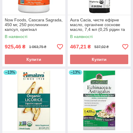
Now Foods, Cascara Sagrada,
Aura Cacia, чисте ефірне
450 мг, 250 рослинних
масло, органічне соснове
капсул, оригінал
масло, 7,4 мл (0,25 рідин та
си. унції), оригінал
В наявності
В наявності
925,46
467,21
₴
₴
1 063,75 ₴
537,02 ₴
Купити
Купити
–13%
–13%