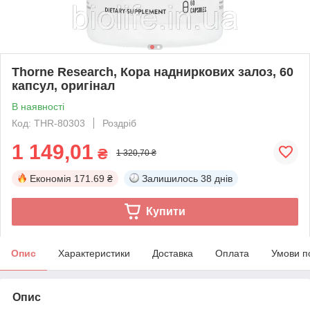
Thorne Research, Кора надниркових залоз, 60
капсул, оригінал
В наявності
Код: THR-80303
Роздріб
1 149,01
₴
1 320,70 ₴
Економія
171.69 ₴
Залишилось
38 днів
Купити
Опис
Характеристики
Доставка
Оплата
Умови п
Опис