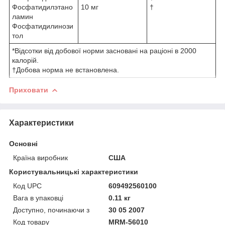
Фосфатидилэтано
10 мг
†
ламин
Фосфатидилинози
тол
*Відсотки від добової норми засновані на раціоні в 2000
калорій.
†Добова норма не встановлена.
Приховати
Характеристики
Основні
Країна виробник
США
Користувальницькі характеристики
Код UPC
609492560100
Вага в упаковці
0.11 кг
Доступно, починаючи з
30 05 2007
Код товару
MRM-56010