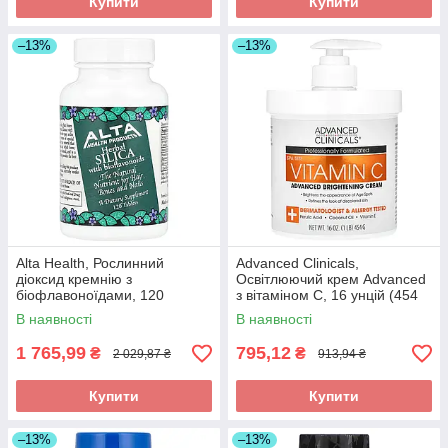
Купити
Купити
–13%
–13%
Alta Health, Рослинний
Advanced Clinicals,
діоксид кремнію з
Освітлюючий крем Advanced
біофлавоноїдами, 120
з вітаміном C, 16 унцій (454
таблеток, оригінал
г), оригінал
В наявності
В наявності
1 765,99
795,12
₴
₴
2 029,87 ₴
913,94 ₴
Купити
Купити
–13%
–13%