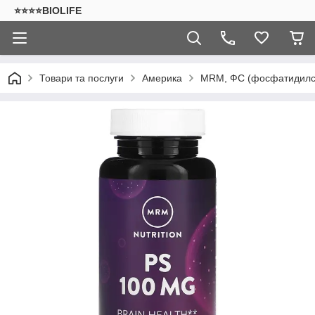
⭐⭐⭐⭐BIOLIFE
Товари та послуги
Америка
MRM, ФС (фосфатидилсер