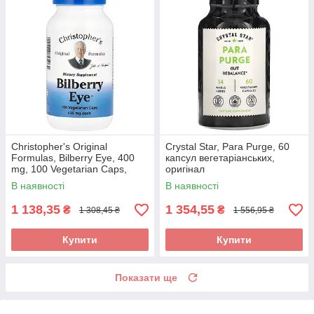
Christopher's Original
Crystal Star, Para Purge, 60
Formulas, Bilberry Eye, 400
капсул вегетаріанських,
mg, 100 Vegetarian Caps,
оригінал
оригінал
В наявності
В наявності
1 138,35
1 354,55
₴
₴
1 308,45 ₴
1 556,95 ₴
Купити
Купити
Показати ще