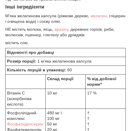
Інші інгредієнти
М'яка желатинова капсула (ріжкове дерево,
желатин
, гліцерин
і очищена вода) і соєву олію.
НЕ містить молока, яєць,
арахісу
, деревних горіхів, риби,
молюсків, пшениці, глютену або дріжджів.
містить сою.
Відомості про добавці
Розмір порції:
1 м'яка желатинова капсула
Кількість порцій в упаковці:
60
Склад порції
% від добової
норми*
Вітамін С
10 мг
17 %
(аскорбінова
кислота)
Фосфоліпідний
480 мг і
†
комплекс
100 мг
†
Фосфатидилсерин
50 мг
†
Фосфатидилхолін
20 мг
†