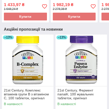
оригінал
60 м'яких капсул оригінал
капс
1 433,97
1 982,19
1 9
₴
₴
1 648,24 ₴
2 278,38 ₴
2 279
Купити
Купити
Акційні пропозиції та новинки
–13%
–13%
21st Century, Комплекс
21st Century, Фермент
вітамінів групи B з вітаміном
папайї, 100 жувальних
C, 100 таблеток, оригінал
таблеток, оригінал
В наявності
В наявності