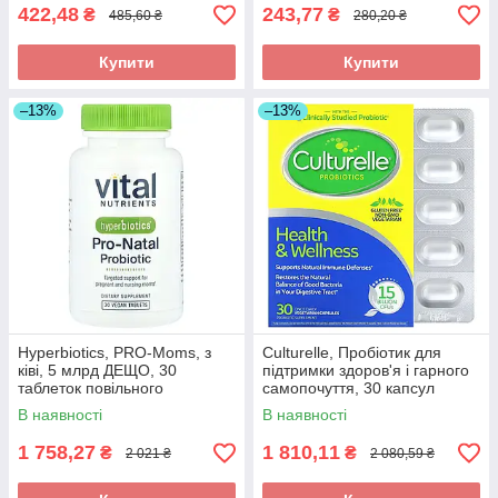
422,48
243,77
₴
₴
485,60 ₴
280,20 ₴
Купити
Купити
–13%
–13%
Hyperbiotics, PRO-Moms, з
Culturelle, Пробіотик для
ківі, 5 млрд ДЕЩО, 30
підтримки здоров'я і гарного
таблеток повільного
самопочуття, 30 капсул
вивільнення, оригінал
вегетаріанських оригінал
В наявності
В наявності
1 758,27
1 810,11
₴
₴
2 021 ₴
2 080,59 ₴