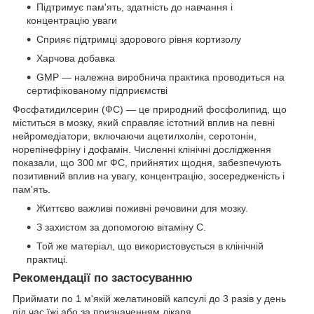
Підтримує пам'ять, здатність до навчання і
концентрацію уваги
Сприяє підтримці здорового рівня кортизолу
Харчова добавка
GMP — належна виробнича практика проводиться на
сертифікованому підприємстві
Фосфатидилсерин (ФС) — це природний фосфолипид, що
міститься в мозку, який справляє істотний вплив на певні
нейромедіатори, включаючи ацетилхолін, серотонін,
норепінефріну і дофамін. Численні клінічні дослідження
показали, що 300 мг ФС, прийнятих щодня, забезпечують
позитивний вплив на увагу, концентрацію, зосередженість і
пам'ять.
Життєво важливі поживні речовини для мозку.
З захистом за допомогою вітаміну С.
Той же матеріал, що використовується в клінічній
практиці.
Рекомендації по застосуванню
Приймати по 1 м'якій желатиновій капсулі до 3 разів у день
під час їжі або за призначенням лікаря.