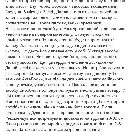
Спрей діє тривалий період, протягом довгого часу не втрачає
властивості. Взуття, яку обробили засобом, захищена від
бруду до 3 місяців. Засіб дбайливо ставиться до речей, не
залишає жирних плям. Такими властивостями не можуть
похвалитися інші водовідштовхувальні препарати.
Незважаючи на потужний дію АкваБрони, спрей залишається
непомітним на поверхні матеріалу. Оточуючі люди не
помітять захисну оболонку, одяг не буде випромінювати
запаху. Але навіть у дощову погоду людина залишиться
чистим, що дасть йому впевненість у собі. У складі засобу
немає токсинів. Використовуючи його, людина не шкодить
своєму здоров'ю. Це підтвердили численні дослідження.
Даний засіб вважається універсальним. Не потрібно купувати
різні спреї, обприскувачі окремо для взуття і для одягу. Їх
замінює АкваБронь, яка підійде для килимів, автомобільного
салону, сумки, улюблених штанів. Правила використання
засобу Виробник пропонує інструкцію з експлуатації товару. У
ній говориться, що спочатку поверхню добре очищається.
Якщо обробляється одяг, тоді варто її випрати. Далі матеріал
потрібно висушити, він не повинен бути вологим. Після
підготовки відбувається розпорошення кошти на поверхню.
Рекомендується дотримувати дистанцію на відстані 20-30 см.
Після розпилювання виробник радить почекати близько 2-3
годин. За такий час станеться закріплення кошти.