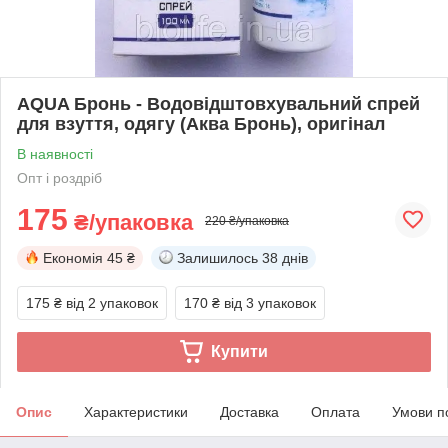
AQUA Бронь - Водовідштовхувальний спрей
для взуття, одягу (Аква Бронь), оригінал
В наявності
Опт і роздріб
175
₴/упаковка
220 ₴/упаковка
Економія
45 ₴
Залишилось
38 днів
175 ₴
від 2 упаковок
170 ₴
від 3 упаковок
Купити
Опис
Характеристики
Доставка
Оплата
Умови п