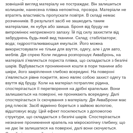
зовнішній вигляд матеріалу не постраждає. Він залишиться
колишнім, нанесена плівка непомітна, прозора. Матеріали не
втратять властивість пропускати повітря. В складі немає
розчинників. В результаті засіб не зашкодить таким
матеріалам, як нубук або замша. Броня від бруду не
випромінює неприємного запаху. Їй під силу захистити від
забруднень будь-який вид тканини. Склад: стабілізатори;
вода; гидроотталкивающая емульсія. Його можна
використовувати не тільки для взуття, одягу, але і для авто,
меблів. Дія спрею Коли людина розпорошує АкваБронь, на
матеріалі з'являється пориста плівка, що складається з безлічі
шарів. Відбувається проникнення кошти в пори тканини або
шкіри, його закріплення глибоко всередині. На поверхні
з'являється рівне покриття, воно являє собою захист одягу та
взуття від бруду. Коли на матеріал потрапляє рідина,
спостерігається її перетворення на дрібні крапельки. Вони
залишаються на поверхні, не проникають всередину. Далі
спостерігається їх скочування з матеріалу. Дія АкваБрони має
ряд плюсів: Засіб відмінно бореться з зайвою вологою,
відштовхує воду. Цей ефект посилюється з допомогою
структури, що складається з безлічі шарів. Спостерігається
незначне проникнення крапель на мікроскопічну глибину, що
не дає їм залишатися на поверхні, далі вони скочуються.