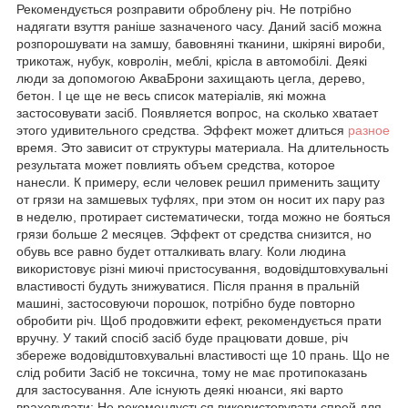
Рекомендується розправити оброблену річ. Не потрібно
надягати взуття раніше зазначеного часу. Даний засіб можна
розпорошувати на замшу, бавовняні тканини, шкіряні вироби,
трикотаж, нубук, ковролін, меблі, крісла в автомобілі. Деякі
люди за допомогою АкваБрони захищають цегла, дерево,
бетон. І це ще не весь список матеріалів, які можна
застосовувати засіб. Появляется вопрос, на сколько хватает
этого удивительного средства. Эффект может длиться
разное
время. Это зависит от структуры материала. На длительность
результата может повлиять объем средства, которое
нанесли. К примеру, если человек решил применить защиту
от грязи на замшевых туфлях, при этом он носит их пару раз
в неделю, протирает систематически, тогда можно не бояться
грязи больше 2 месяцев. Эффект от средства снизится, но
обувь все равно будет отталкивать влагу. Коли людина
використовує різні миючі пристосування, водовідштовхувальні
властивості будуть знижуватися. Після прання в пральній
машині, застосовуючи порошок, потрібно буде повторно
обробити річ. Щоб продовжити ефект, рекомендується прати
вручну. У такий спосіб засіб буде працювати довше, річ
збереже водовідштовхувальні властивості ще 10 прань. Що не
слід робити Засіб не токсична, тому не має протипоказань
для застосування. Але існують деякі нюанси, які варто
враховувати: Не рекомендується використовувати спрей для