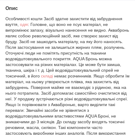
Опис
Особливості кошти Засіб здатне захистити від забруднення
взуття,
одяг
. Головне, що воно не псує матеріал, не
випромінює запаху, візуально нанесення не видно. Аквабронь
являє собою революційний засіб, яке створює захист від
бруду. Засіб не зашкодить матеріалу, на яку його наносять.
Після застосування не залишиться жирних плям, розлучень.
Оточуючі люди не помітять присутність на тканини
водовідштовхувального покриття. AQUA Бронь можна
застосовувати на різних матеріалах. Це може бути замша,
тканина, шкіра і т. д. Цей водовідштовхувальний спрей не
токсичний, в його
складі
немає розчинників. Якщо обробити їм
матеріал, на ньому утворюється плівка, яка захистить від
забруднень. Поверхня майже не взаємодіє з рідиною, яка на
нього потрапила. Засіб допомагає самостійно очиститися від
неї. У продажу зустрічаються різні водовідштовхувальні спреї.
Якщо їх порівнювати з АкваБронью, варто виділити такі
переваги: Звичайні засоби не зрівнятися з
водовідштовхувальними властивостями AQUA Броні, не
зникаючими до 3 місяців. До складу засобу входять токсичні
речовини, масла, силікон. Такі компоненти часто
застосовують виробники інших аналогів. Після використання