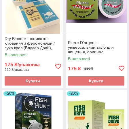
Dry Blooder - активатор
Pierre D'argent -
клювання з феромонами /
універсальний засіб для
суха кров (Блудер Драй),
чищення, оригінал
оригінал
В наявності
В наявності
175
₴/упаковка
175
₴
220 ₴
220 ₴/упаковка
Купити
Купити
–20%
–20%