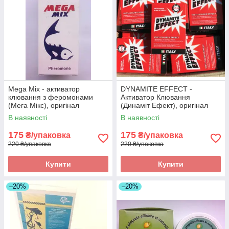
Mega Mix - активатор
DYNAMITE EFFECT -
клювання з феромонами
Активатор Клювання
(Мега Мікс), оригінал
(Динаміт Ефект), оригінал
В наявності
В наявності
175
175
₴/упаковка
₴/упаковка
220 ₴/упаковка
220 ₴/упаковка
Купити
Купити
–20%
–20%