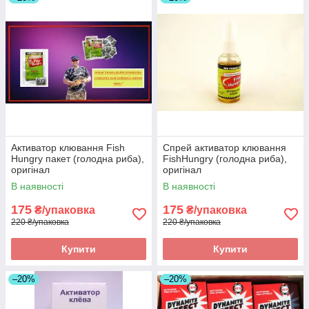
Активатор клювання Fish
Спрей активатор клювання
Hungry пакет (голодна риба),
FishHungry (голодна риба),
оригінал
оригінал
В наявності
В наявності
175
175
₴/упаковка
₴/упаковка
220 ₴/упаковка
220 ₴/упаковка
Купити
Купити
–20%
–20%