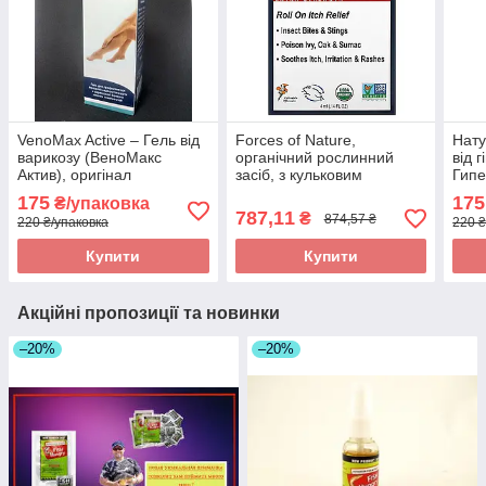
VenoMax Active – Гель від
Forces of Nature,
Нату
варикозу (ВеноМакс
органічний рослинний
від 
Актив), оригінал
засіб, з кульковим
Гипе
аплікатором, з
175
175
₴/упаковка
підвищеною силою дії, 4
787,11
₴
874,57 ₴
220 ₴/упаковка
220 ₴
оригінал
Купити
Купити
Акційні пропозиції та новинки
–20%
–20%