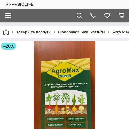
⭐⭐⭐⭐BIOLIFE
Товари та послуги
Біодобавки Індії Бразилії
Арго Мак
–20%