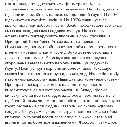
аматорами, але і досвідченими фермерами. Клінічні
дослідження показали наступні результати: На 50% вдається
підвищити врожайність на низкоплодородной ґрунті. На 60%
підвищується схожість насіння. На 100% підвищується
врожайність при доброму грунті. Засіб підходить для всіх видів
сільськогосподарських і садових культур. Його високу
ефективність підтверджують численні відгуки споживачів
Принцип дії: Біодобриво Агромакс, що з'явився на
вітчизняному ринку, пройшло всі випробування в регіонах з
різними умовами клімату, грунту. Воно довело свою дію в
декількох напрямках: Активізує ріст рослин за рахунок
скорочення вегетативного періоду. Підвищує родючість
ґрунту. Насичує грунт корисними речовинами. Покращує
смакові характеристики фруктів, овочів, ягід. Надає боротьбу
патогенних мікроорганізмів. Підвищує ріст кореневої системи.
Препарат прискорює схожість насіння, тому широко
використовується в якості замочування. Склад і форма
випуску: Склад повністю відповідає особливостям грунту, він
підібраний таким чином, що не робить негативного впливу на
грунт, безпечний для людини і тварин. До складу Agromax
входять: Біогумус − оздоровлює грунт природним способом,
впливає на смакові властивості плодів, знижує негативний
вплив нітратів, бореться зі шкідниками. Фосфор − стимулює