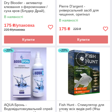
Dry Blooder - активатор
Pierre D'argent -
клювання з феромонами /
універсальний засіб для
суха кров (Блудер Драй),
чищення, оригінал
оригінал
В наявності
В наявності
175
₴/упаковка
175
₴
220 ₴
220 ₴/упаковка
Купити
Купити
–20%
–20%
AQUA Бронь -
Fish Hunt - Стимулятор для
Водовідштовхувальний спрей
улову всіх видів риб (Фіш