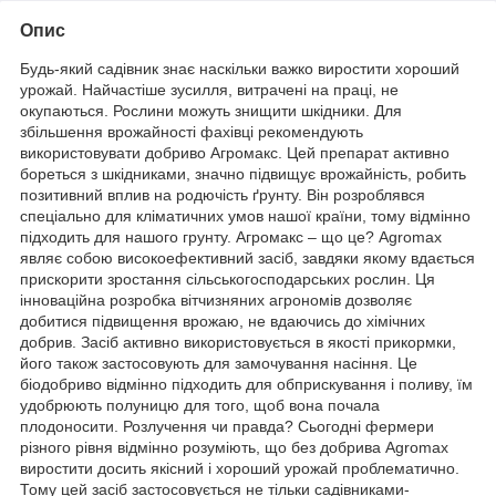
Опис
Будь-який садівник знає наскільки важко виростити хороший
урожай. Найчастіше зусилля, витрачені на праці, не
окупаються. Рослини можуть знищити шкідники. Для
збільшення врожайності фахівці рекомендують
використовувати добриво Агромакс. Цей препарат активно
бореться з шкідниками, значно підвищує врожайність, робить
позитивний вплив на родючість ґрунту. Він розроблявся
спеціально для кліматичних умов нашої країни, тому відмінно
підходить для нашого грунту. Агромакс – що це? Agromax
являє собою високоефективний засіб, завдяки якому вдається
прискорити зростання сільськогосподарських рослин. Ця
інноваційна розробка вітчизняних агрономів дозволяє
добитися підвищення врожаю, не вдаючись до хімічних
добрив. Засіб активно використовується в якості прикормки,
його також застосовують для замочування насіння. Це
біодобриво відмінно підходить для обприскування і поливу, їм
удобрюють полуницю для того, щоб вона почала
плодоносити. Розлучення чи правда? Сьогодні фермери
різного рівня відмінно розуміють, що без добрива Agromax
виростити досить якісний і хороший урожай проблематично.
Тому цей засіб застосовується не тільки садівниками-