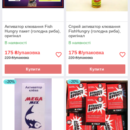
Активатор клювання Fish
Спрей активатор клювання
Hungry пакет (голодна риба),
FishHungry (голодна риба),
оригінал
оригінал
В наявності
В наявності
175
175
₴/упаковка
₴/упаковка
220 ₴/упаковка
220 ₴/упаковка
Купити
Купити
–20%
–20%