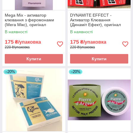
Mega Mix - активатор
DYNAMITE EFFECT -
клювання з феромонами
Активатор Клювання
(Мега Мікс), оригінал
(Динаміт Ефект), оригінал
В наявності
В наявності
175
175
₴/упаковка
₴/упаковка
220 ₴/упаковка
220 ₴/упаковка
Купити
Купити
–20%
–20%