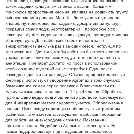
ріст рослин, підвищує врожайність сільськогосподарських, а
також садових культур, вміст білка в насінні. Кальцій −
прискорює проростання насіння, впливає на родючість грунту,
зміцнює тканини рослин. Магній − бере участь в утворенні
хлорофілу, прискорює ріст садових, декоративних культур,
покращує смак плодів. Азотобактерии − прискорює ріст,
підвищує імунітет садових та інших культур, природним чином
збагачує грунт. Для найбільшої ефективності засіб
використовують декілька разів за один сезон. Інструкція по
застосуванню: Для того, чтобы добиться быстрого и хорошего
урожая производитель рекомендует в точности следовать
аннотации. Препарат достаточно прост в использовании,
особых знаний и умений он не потребует. Один пакет
разводят в десяти литрах воды. Обычно профессиональные
фермеры используют удобрение Agromax в трех случаях:
Замачивание семян перед посадкой. В зависимости от
культуры замачивают на срок от 12 до 48 часов. Обработка
грунта. Одно ведро подготовленного раствора используется
для 4 квадратных метров садового участка. Обприскування
рослин. Після входу саджанців їх обприскують отриманим
розчином. Такий метод застосування найбільш необхідний
для роботи на низькородючих ґрунтах. Показання і
протипоказання: Біодобриво Агромакс застосовують: На
низкоплодородном грунті для підвищення врожайності,