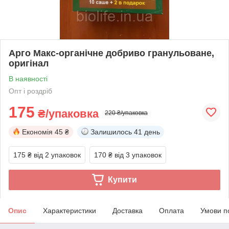
Арго Макс-органічне добриво гранульоване,
оригінал
В наявності
Опт і роздріб
175
₴/упаковка
220 ₴/упаковка
Економія
45 ₴
Залишилось
41 день
175 ₴
від 2 упаковок
170 ₴
від 3 упаковок
Купити
Опис
Характеристики
Доставка
Оплата
Умови п