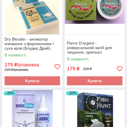
Dry Blooder - активатор
Pierre D'argent -
клювання з феромонами /
універсальний засіб для
суха кров (Блудер Драй),
чищення, оригінал
оригінал
В наявності
В наявності
175
₴/упаковка
175
₴
220 ₴
220 ₴/упаковка
Купити
Купити
–20%
–20%