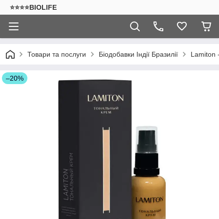
⭐⭐⭐⭐BIOLIFE
Товари та послуги
Біодобавки Індії Бразилії
Lamiton 
–20%