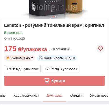
Lamiton - розумний тональний крем, оригінал
В наявності
Опт і роздріб
175
₴/упаковка
220 ₴/упаковка
Економія
45 ₴
Залишилось
39 днів
175 ₴
від 2 упаковок
170 ₴
від 3 упаковок
Купити
пис
Характеристики
Доставка
Оплата
Умови пове