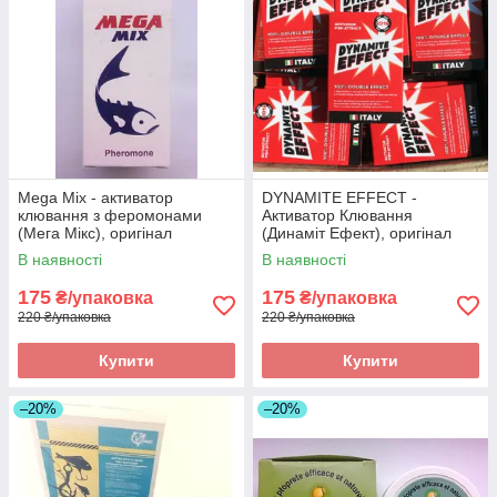
Mega Mix - активатор
DYNAMITE EFFECT -
клювання з феромонами
Активатор Клювання
(Мега Мікс), оригінал
(Динаміт Ефект), оригінал
В наявності
В наявності
175
175
₴/упаковка
₴/упаковка
220 ₴/упаковка
220 ₴/упаковка
Купити
Купити
–20%
–20%