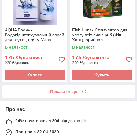
AQUA Бронь -
Fish Hunt - Стимулятор для
Водовідштовхувальний спрей
улову всіх видів риб (Фіш
для взуття, одягу (Аква
Хант), оригінал
Бронь), оригінал
В наявності
В наявності
175
175
₴/упаковка
₴/упаковка
220 ₴/упаковка
220 ₴/упаковка
Купити
Купити
Показати ще
Про нас
94% позитивних з 304 відгуків за рік
Працює з 22.04.2020