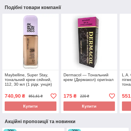
Подібні товари компанії
Maybelline, Super Stay,
Dermacol — Тональний
L.A. 
тональний крем сяйний,
крем (Дермакол) оригінал
пігм
112, 30 мл (1 рідк. унція)
тона
GLM7
мл (
740,90
175
551
₴
₴
851,61 ₴
220 ₴
Купити
Купити
Акційні пропозиції та новинки