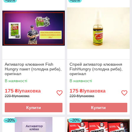
–20%
–20%
Активатор клювання Fish
Спрей активатор клювання
Hungry пакет (голодна риба),
FishHungry (голодна риба),
оригінал
оригінал
В наявності
В наявності
175
175
₴/упаковка
₴/упаковка
220 ₴/упаковка
220 ₴/упаковка
Купити
Купити
–20%
–20%