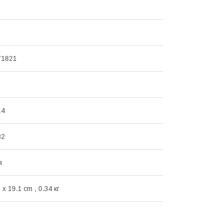
71821
14
82
я
 x 19.1 cm , 0.34 кг