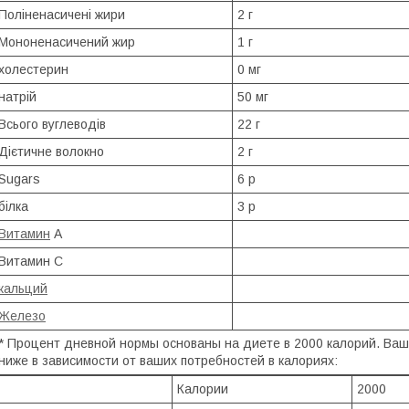
Поліненасичені жири
2 г
Мононенасичений жир
1 г
холестерин
0 мг
натрій
50 мг
Всього вуглеводів
22 г
Дієтичне волокно
2 г
Sugars
6 р
білка
3 р
Витамин
А
Витамин С
кальций
Железо
* Процент дневной нормы основаны на диете в 2000 калорий. Ва
ниже в зависимости от ваших потребностей в калориях:
Калории
2000