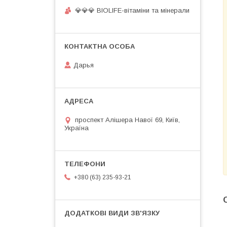
💎💎💎 BIOLIFE-вітаміни та мінерали
Дарья
проспект Алішера Навої 69, Київ,
Україна
+380 (63) 235-93-21