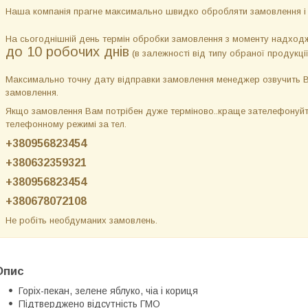
Наша компанія прагне максимально швидко обробляти замовлення і р
На сьогоднішній день термін обробки замовлення з моменту надход
до 10 робочих днів
(в залежності від типу обраної продукці
Максимально точну дату відправки замовлення менеджер озвучить Ва
замовлення.
Якщо замовлення Вам потрібен дуже терміново..краще зателефонуйте
телефонному режимі за
тел.
+380956823454
+380632359321
+380956823454
+380678072108
Не робіть необдуманих замовлень.
Опис
Горіх-пекан, зелене яблуко, чіа і кориця
Підтверджено відсутність ГМО