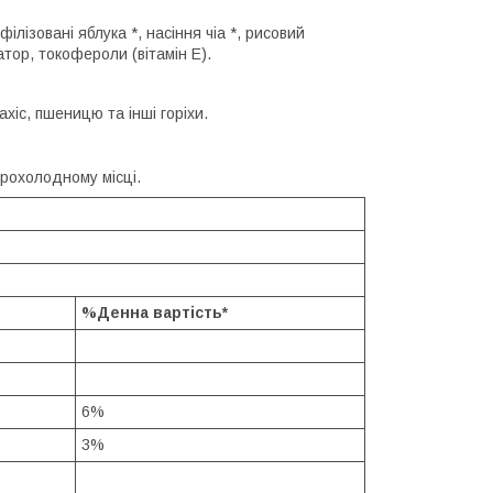
філізовані яблука *, насіння чіа *, рисовий
атор, токофероли (вітамін Е).
хіс, пшеницю та інші горіхи.
 прохолодному місці.
%Денна вартість*
6%
3%