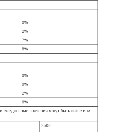
0%
2%
7%
8%
0%
0%
2%
6%
ши ежедневные значения могут быть выше или
2500