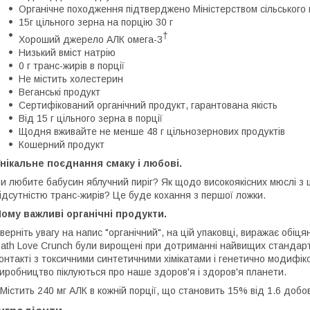
Органічне походження підтверджено Міністерством сільськог
15г цільного зерна на порцію 30 г
†
Хороший джерело АЛК омега-3
Низький вміст натрію
0 г транс-жирів в порції
Не містить холестерин
Веганські продукт
Сертифікований органічний продукт, гарантована якість
Від 15 г цільного зерна в порції
Щодня вживайте не менше 48 г цільнозернових продуктів
Кошерний продукт
нікальне поєднання смаку і любові.
и любите бабусин яблучний пиріг? Як щодо високоякісних мюслі з ц
ідсутністю транс-жирів? Це буде кохання з першої ложки.
ому важливі органічні продукти.
верніть увагу на напис "органічний", на цій упаковці, виражає обіцян
ath Love Crunch були вирощені при дотриманні найвищих стандартів
онтакті з токсичними синтетичними хімікатами і генетично модифіко
иробництво піклуються про наше здоров'я і здоров'я планети.
Містить 240 мг АЛК в кожній порції, що становить 15% від 1.6 добо