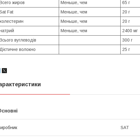
Всего жиров
Меньше, чем
65 г
Sat Fat
Меньше, чем
20 г
холестерин
Меньше, чем
20 г
натрий
Меньше, чем
2400 мг
Всього вуглеводів
300 г
Дієтичне волокно
25 г
арактеристики
Основні
иробник
SAT