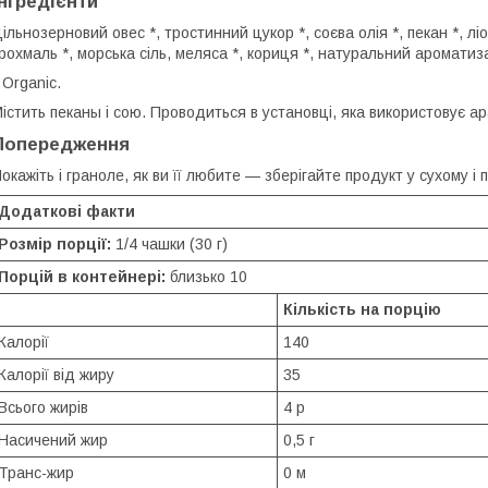
Інгредієнти
ільнозерновий овес *, тростинний цукор *, соєва олія *, пекан *, ліо
рохмаль *, морська сіль, меляса *, кориця *, натуральний ароматиз
 Organic.
істить пеканы і сою. Проводиться в установці, яка використовує ара
Попередження
окажіть і граноле, як ви її любите — зберігайте продукт у сухому і
Додаткові факти
Розмір порції:
1/4 чашки (30 г)
Порцій в контейнері:
близько 10
Кількість на порцію
Калорії
140
Калорії від жиру
35
Всього жирів
4 р
Насичений жир
0,5 г
Транс-жир
0 м