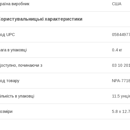
раїна виробник
США
Користувальницькі характеристики
Код UPC
0584497
ага в упаковці
0.4 кг
оступно, починаючи з
03 10 20
од товару
NPA-771
ількість в упаковці
11.5 унці
озміри
5.8 x 12.7