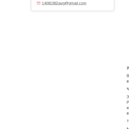
14081982aug@gmail.com
У
В
в
Ч
З
P
к
в
†