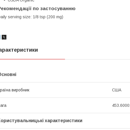
USDA Organic
Рекомендації по застосуванню
aily serving size: 1/8 tsp (200 mg)
арактеристики
Основні
раїна виробник
США
ага
453.6000
Користувальницькі характеристики