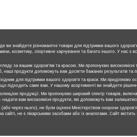
де ви знайдете різноманітні товари для підтримки вашого здоров'
аміни, косметику, спортивне харчування та багато іншого. У нас є 
ляду за вашим здоров'ям та красою. Ми пропонуємо високоякісні т
б, наші продукти допоможуть вам досягти бажаних результатів та 
бхідним для підтримки вашого здоров'я та краси. Ми приділяємо ос
 що підходить саме вам. У нашому асортименті ви знайдете рішення
олекцією продукції. Ми пропонуємо широкий спектр товарів, включа
 - надати вам високоякісні продукти, які допоможуть вам залишати
 (або через нього), не були оцінені Міністерством охорони здоров'я
а сайті, не є лікарськими засобами або їх аналогами. Сайт містит