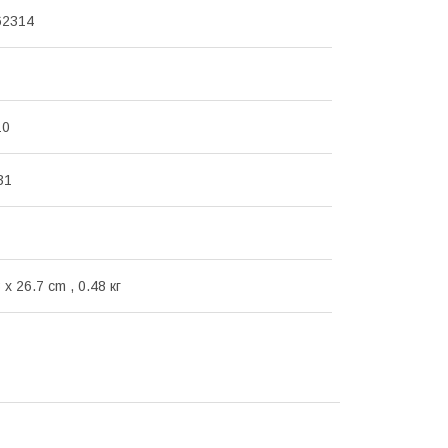
62314
10
31
 x 26.7 cm , 0.48 кг