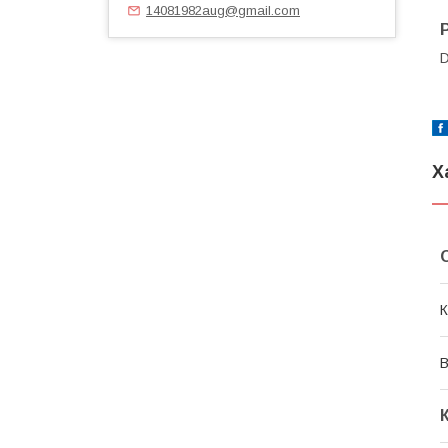
14081982aug@gmail.com
D
Х
К
В