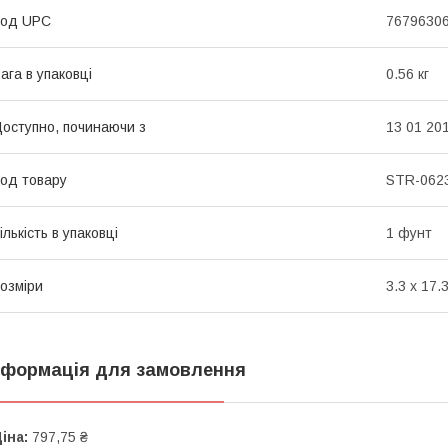
Код UPC
7679630
ага в упаковці
0.56 кг
оступно, починаючи з
13 01 20
од товару
STR-062
ількість в упаковці
1 фунт
озміри
3.3 x 17.3
нформація для замовлення
іна:
797,75 ₴