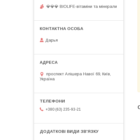
💎💎💎 BIOLIFE-вітаміни та мінерали
Дарья
проспект Алішера Навої 69, Київ,
Україна
+380 (63) 235-93-21