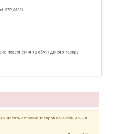
од:
STR-06231
ено повернення та обмін даного товару
 и делать отправки товаров клиентам день в