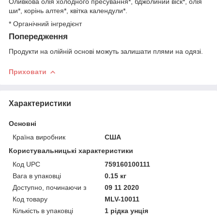
Оливкова олія холодного пресування*, бджолиний віск*, олія
ши*, корінь алтея*, квітка календули*.
* Органічний інгредієнт
Попередження
Продукти на олійній основі можуть залишати плями на одязі.
Приховати
Характеристики
Основні
Країна виробник
США
Користувальницькі характеристики
Код UPC
759160100111
Вага в упаковці
0.15 кг
Доступно, починаючи з
09 11 2020
Код товару
MLV-10011
Кількість в упаковці
1 рідка унція