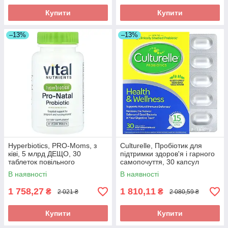
Купити
Купити
–13%
–13%
Hyperbiotics, PRO-Moms, з
Culturelle, Пробіотик для
ківі, 5 млрд ДЕЩО, 30
підтримки здоров'я і гарного
таблеток повільного
самопочуття, 30 капсул
вивільнення, оригінал
вегетаріанських оригінал
В наявності
В наявності
1 758,27
1 810,11
₴
₴
2 021 ₴
2 080,59 ₴
Купити
Купити