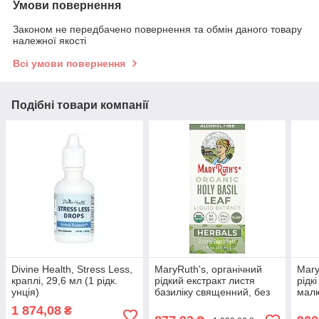
Умови повернення
Законом не передбачено повернення та обмін даного товару
належної якості
Всі умови повернення
Подібні товари компанії
Divine Health, Stress Less,
MaryRuth's, органічний
Mary
краплі, 29,6 мл (1 рідк.
рідкий екстракт листя
рідк
унція)
базиліку священний, без
малю
спирту, 590 мг, 30 мл (1
3 ро
1 874,08
₴
рідк.
35 м