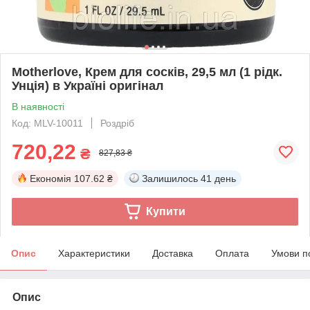
Motherlove, Крем для сосків, 29,5 мл (1 рідк.
Унція) в Україні оригінал
В наявності
Код: MLV-10011
Роздріб
720,22
₴
827,83 ₴
Економія
107.62 ₴
Залишилось
41 день
Купити
Опис
Характеристики
Доставка
Оплата
Умови п
Опис