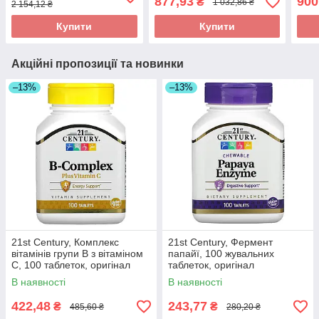
877,93
900
₴
1 032,86 ₴
2 154,12 ₴
Купити
Купити
Акційні пропозиції та новинки
–13%
–13%
21st Century, Комплекс
21st Century, Фермент
вітамінів групи B з вітаміном
папайї, 100 жувальних
C, 100 таблеток, оригінал
таблеток, оригінал
В наявності
В наявності
422,48
243,77
₴
₴
485,60 ₴
280,20 ₴