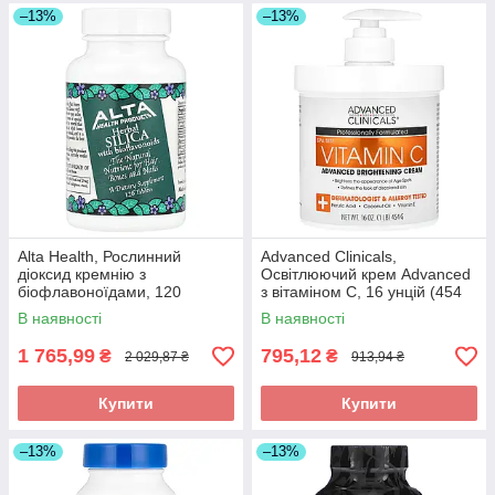
–13%
–13%
Alta Health, Рослинний
Advanced Clinicals,
діоксид кремнію з
Освітлюючий крем Advanced
біофлавоноїдами, 120
з вітаміном C, 16 унцій (454
таблеток, оригінал
г), оригінал
В наявності
В наявності
1 765,99
795,12
₴
₴
2 029,87 ₴
913,94 ₴
Купити
Купити
–13%
–13%