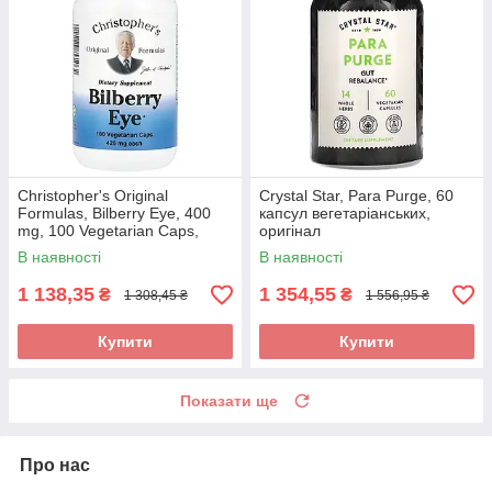
Christopher's Original
Crystal Star, Para Purge, 60
Formulas, Bilberry Eye, 400
капсул вегетаріанських,
mg, 100 Vegetarian Caps,
оригінал
оригінал
В наявності
В наявності
1 138,35
1 354,55
₴
₴
1 308,45 ₴
1 556,95 ₴
Купити
Купити
Показати ще
Про нас