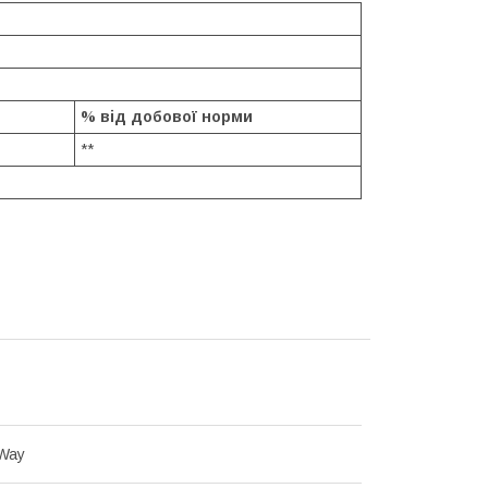
% від добової норми
**
 Way