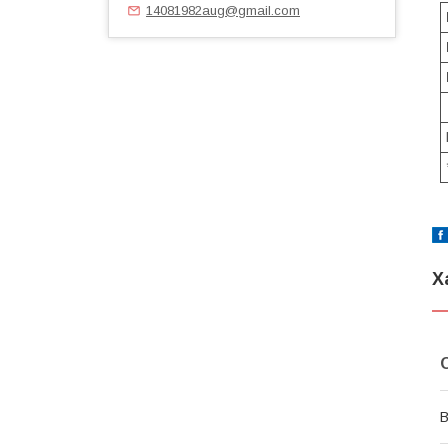
14081982aug@gmail.com
Х
В