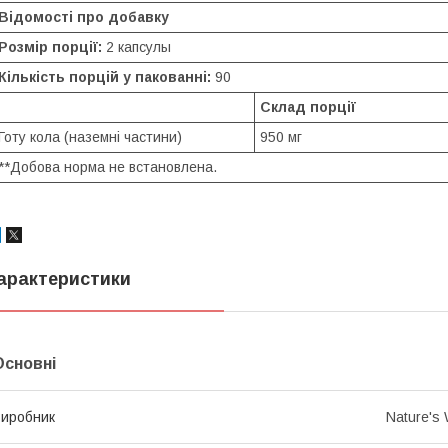
Відомості про добавку
Розмір порції:
2 капсулы
Кількість порцій у пакованні:
90
Склад порції
Готу кола (наземні частини)
950 мг
**Добова норма не встановлена.
арактеристики
Основні
иробник
Nature's