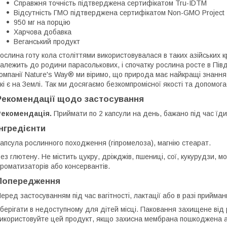
Справжня точність підтверджена сертифікатом Tru-IDTM
Відсутність ГМО підтверджена сертифікатом Non-GMO Project
950 мг на порцію
Харчова добавка
Веганський продукт
ослина готу кола століттями використовувалася в таких азійських кра
алежить до родини парасолькових, і спочатку рослина росте в Півден
омпанії Nature's Way® ми віримо, що природа має найкращі знання
кі є на Землі. Так ми досягаємо безкомпромісної якості та допомо
Рекомендації щодо застосування
Рекомендація.
Приймати по 2 капсули на день, бажано під час їди
Інгредієнти
апсула рослинного походження (гіпромелоза), магнію стеарат.
ез глютену. Не містить цукру, дріжджів, пшениці, сої, кукурудзи, м
роматизаторів або консервантів.
Попередження
еред застосуванням під час вагітності, лактації або в разі прийман
берігати в недоступному для дітей місці. Паковання захищене ві
икористовуйте цей продукт, якщо захисна мембрана пошкоджена а