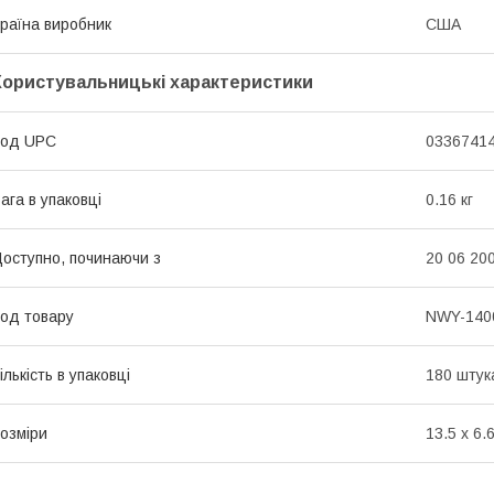
раїна виробник
США
Користувальницькі характеристики
Код UPC
0336741
ага в упаковці
0.16 кг
оступно, починаючи з
20 06 20
од товару
NWY-140
ількість в упаковці
180 штук
озміри
13.5 x 6.6