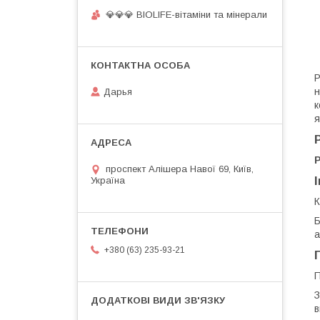
💎💎💎 BIOLIFE-вітаміни та мінерали
Р
н
Дарья
к
я
проспект Алішера Навої 69, Київ,
Україна
К
Б
а
+380 (63) 235-93-21
П
З
в