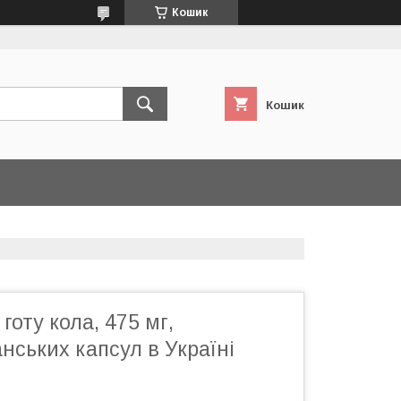
Кошик
Кошик
 готу кола, 475 мг,
анських капсул в Україні