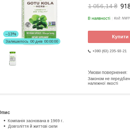
918
1 056,14 ₴
В наявності
Код:
NWY
–13%
Купити
Залишилось
0
0
днів
0
0
0
0
0
0
+380 (63) 235-93-21
Законом не передбач
належної якості
Опис
Компанія заснована в 1969 г.
Довголіття й життєві сили