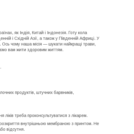
їнах, як Індія, Китай і Індонезія. Готу кола
ній і Східній Азії, а також у Південній Африці. У
. Ось чому наша місія — шукати найкращі трави,
гаємо вам жити здоровим життям.
.
олочних продуктів, штучних барвників,
ня ліків треба проконсультуватися з лікарем.
д розкриття внутрішньою мембраною з принтом. Не
бо відсутня.