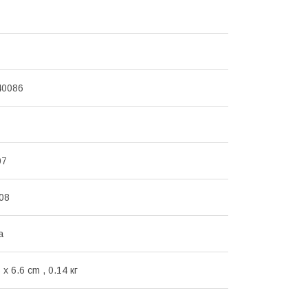
40086
07
08
а
 x 6.6 cm , 0.14 кг