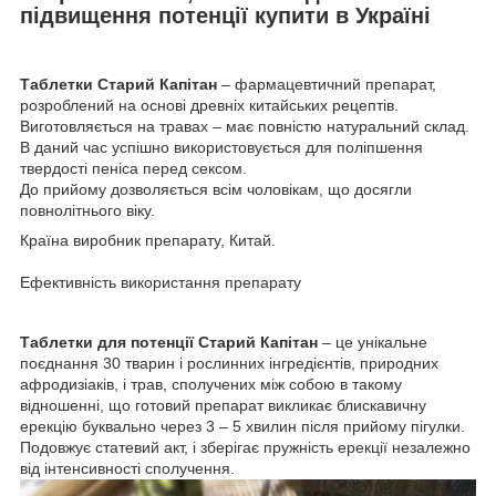
підвищення потенції купити в Україні
Таблетки Старий Капітан
– фармацевтичний препарат,
розроблений на основі древніх китайських рецептів.
Виготовляється на травах – має повністю натуральний склад.
В даний час успішно використовується для поліпшення
твердості пеніса перед сексом.
До прийому дозволяється всім чоловікам, що досягли
повнолітнього віку.
Країна виробник препарату, Китай.
Ефективність використання препарату
Таблетки для потенції Старий Капітан
– це унікальне
поєднання 30 тварин і рослинних інгредієнтів, природних
афродизіаків, і трав, сполучених між собою в такому
відношенні, що готовий препарат викликає блискавичну
ерекцію буквально через 3 – 5 хвилин після прийому пігулки.
Подовжує статевий акт, і зберігає пружність ерекції незалежно
від інтенсивності сполучення.