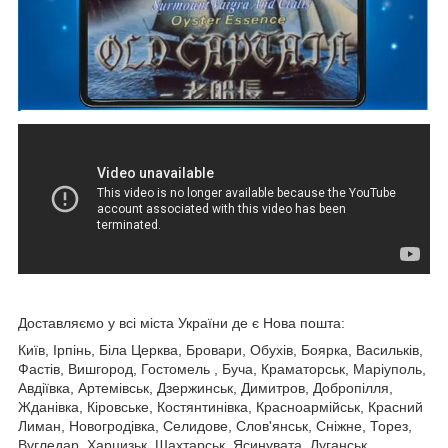
Доставляємо у всі міста України де є Нова пошта:
Київ, Ірпінь, Біла Церква, Бровари, Обухів, Боярка, Васильків,
Фастів, Вишгород, Гостомель , Буча, Краматорськ, Маріуполь,
Авдіївка, Артемівськ, Дзержинськ, Димитров, Добропілля,
Жданівка, Кіровське, Костянтинівка, Красноармійськ, Красний
Лиман, Новогродівка, Селидове, Слов'янськ, Сніжне, Торез,
Вугледар, Харцизьк, Шахтарськ, Ясинувата, Луганськ,