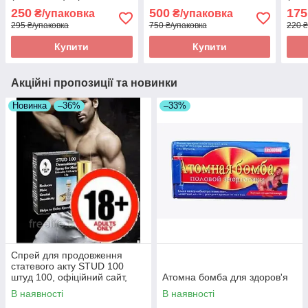
250
500
175
₴/упаковка
₴/упаковка
295 ₴/упаковка
750 ₴/упаковка
220 ₴
Купити
Купити
Акційні пропозиції та новинки
Новинка
–36%
–33%
Спрей для продовження
статевого акту STUD 100
штуд 100, офіційний сайт,
Атомна бомба для здоров'я
оригінал
В наявності
В наявності