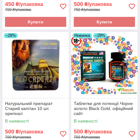
450
500
₴/упаковка
₴/упаковка
700 ₴/упаковка
750 ₴/упаковка
Купити
Купити
–29%
Новинка
–29%
Натуральний препарат
Таблетки для потенції Чорне
Старий капітан 10 шт.
золото Black Gold, офіційний
оригінал
сайт
В наявності
В наявності
500
500
₴/упаковка
₴/упаковка
700 ₴/упаковка
700 ₴/упаковка