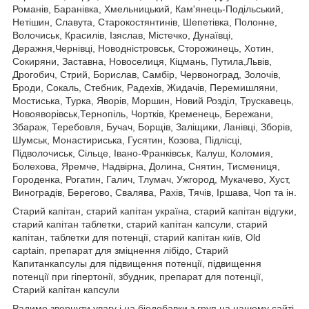
Романів, Баранівка, Хмельницький, Кам'янець-Подільський,
Нетішин, Славута, Старокостянтинів, Шепетівка, Полонне,
Волочиськ, Красилів, Ізяслав, Містечко, Дунаївці,
Деражня,Чернівці, Новодністровськ, Сторожинець, Хотин,
Сокиряни, Заставна, Новоселиця, Кіцмань, Путила,Львів,
Дрогобич, Стрий, Борислав, Самбір, Червоноград, Золочів,
Броди, Сокаль, Стебник, Радехів, Жидачів, Перемишляни,
Мостиська, Турка, Яворів, Моршин, Новий Розділ, Трускавець,
Новояворівськ,Тернопіль, Чортків, Кременець, Бережани,
Збараж, Теребовля, Бучач, Борщів, Заліщики, Ланівці, Зборів,
Шумськ, Монастириська, Гусятин, Козова, Підлісці,
Підволочиськ, Сільце, Івано-Франківськ, Калуш, Коломия,
Болехова, Яремче, Надвірна, Долина, Снятин, Тисмениця,
Городенка, Рогатин, Галич, Тлумач, Ужгород, Мукачево, Хуст,
Виноградів, Берегово, Свалява, Рахів, Тячів, Іршава, Чоп та ін.
Старий капітан, старий капітан україна, старий капітан відгуки,
старий капітан таблетки, старий капітан капсули, старий
капітан, таблетки для потенції, старий капітан київ, Old
captain, препарат для зміцнення лібідо, Старий
Капитанкапсулы для підвищення потенції, підвищення
потенції при гіпертонії, збудник, препарат для потенції,
Старий капітан капсули
Радимо звернути увагу і на біодобавки з груп на нашому сайті