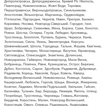
Дніпропетровськ, Дніпродзержинськ, Кривий Ріг, Нікополь,
Павлоград, Новомосковськ, Жовті Води, Тернівка,
Першотравенськ, Верхньодніпровськ, Синельникове,
Апостолове, Вільногірськ, Марганець, Орджонікідзе,
П'ятихатки, Підгородне, Чернігів, Ніжин, Прилуки, Бахмач,
Корюківка, Носівка, Новгород-Сіверський, Городня, Ічня,
Щорс, Бобровиця, Семенівка, Мена, Борзна, Суми, Конотоп,
Ромни, Шостка, Охтирка, Глухів, Лебедин, Кролевець,
Тростянець, Білопілля, Путивль, Буринь, Черкаси, Канів,
Золотоноша, Сміла, Умань, Звенигородка, Корсунь-
Шевченківський, Шпола, Городище, Тальне, Жашків, Кам'янка,
Христинівка, Чигирин, Монастирище, Ватутіне, Кіровоград,
Світловодськ, Олександрія, Знам'янка, Долинська,
Новоукраїнка, Гайворон, Новомиргород, Мала Виска,
Бобринець, Помічна, Рівне, Кузнецовськ, Острог, Березне,
Дубно, Костопіль, Сарни, Здолбунів, Радивилів, Дубровиця,
Радивилів, Корець, Квасилів, Луцьк, Ковель, Ківерці,
Володимир-Волинський, Нововолинськ, Рожище, Камінь-
Каширський, Любомль, Горохів, Шацьк, Вінниця, Жмеринка,
Козятин, Ладижин, Могилів-Подільський, Хмільник, Гайсин,
Калинівка, Тульчин, Бар, Бершадь, Немирів, Ямпіль, Іллінці,
Погребище, Тростянець, Черневцы, Гнівань,Житомир,
Бердичів, Коростень, Малин, Новоград-Волинський,
Коростишів, Овруч, Олевськ, Радомишль, Андрушівка,