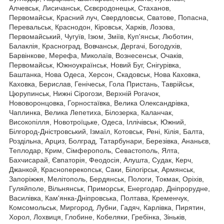
Алчевськ, Лисичанськ, Сєвєродонецьк, Стаханов,
Первомайськ, Красний луч, Свердловськ, Сватове, Попасна,
Перевальськ, Краснодон, Кіровськ, Харків, Лозова,
Первомайський, Чугуїв, Ізюм, Зміїв, Куп'янськ, Люботин,
Балаклія, Красноград, Вовчанськ, Дергачі, Богодухів,
Барвінкове, Мерефа, Миколаїв, Вознесенськ, Очаків,
Первомайськ, Южноукраїнськ, Новий Буг, Снігурівка,
Баштанка, Нова Одеса, Херсон, Скадовськ, Нова Каховка,
Каховка, Берислав, Генічеськ, Гола Пристань, Таврійськ,
Цюрупинськ, Нижні Сірогози, Верхній Рогачок,
Нововоронцовка, Горностаївка, Велика Олександрівка,
Чаплинка, Велика Лепетиха, Білозерка, Каланчак,
Високопілля, Новотроїцьке, Одеса, Іллічівськ, Южний,
Білгород-Дністровський, Ізмаїл, Котовськ, Рені, Кілія, Балта,
Роздільна, Арциз, Болград, Татарбунари, Березівка, Ананьєв,
Теплодар, Крим, Сімферополь, Севастополь, Ялта,
Бахчисарай, Євпаторія, Феодосія, Алушта, Судак, Керч,
Джанкой, Красноперекопськ, Саки, Білогірськ, Армянськ,
Запоріжжя, Мелітополь, Бердянськ, Пологи, Токмак, Оріхів,
Гуляйполе, Вільнянськ, Приморськ, Енергодар, Дніпрорудне,
Василівка, Кам'янка-Дніпровська, Полтава, Кременчук,
Комсомольськ, Миргород, Лубни, Гадяч, Карлівка, Пирятин,
Хорол, Лохвиця, Глобине, Кобеляки, Гребінка, Зіньків,