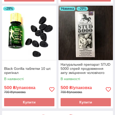
–29%
Новинка
–29%
Натуральний препарат STUD
Black Gorilla таблетки 10 шт.
5000 спрей продовження
оригінал
акту зміцнення чоловічого
здоров'я 2 оригінал
В наявності
В наявності
500
500
₴/упаковка
₴/упаковка
700 ₴/упаковка
700 ₴/упаковка
Купити
Купити