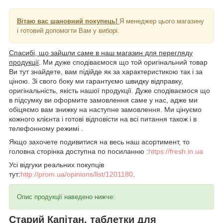
Вітаю вас шановний покупець!
Я менеджер цього магазину
і готовий допомогти Вам у виборі.
Спасибі, що зайшли саме в наш магазин для перегляду
продукції
. Ми дуже сподіваємося що той оригінальний товар
Ви тут знайдете, вам підійде як за характеристикою так і за
ціною. Зі свого боку ми гарантуємо швидку відправку,
оригінальність, якість нашої продукції. Дуже сподіваємося що
в підсумку ви оформите замовлення саме у нас, адже ми
обіцяємо вам знижку на наступне замовлення. Ми цінуємо
кожного клієнта і готові відповісти на всі питання також і в
телефонному режимі .
Якщо захочете подивитися на весь наш асортимент, то
головна сторінка доступна по посиланню :
https://fresh.in.ua
Усі відгуки реальних покупців
тут:
http://prom.ua/opinions/list/1201180
.
Опис продукції наведено нижче:
Старий Капітан, таблетки для