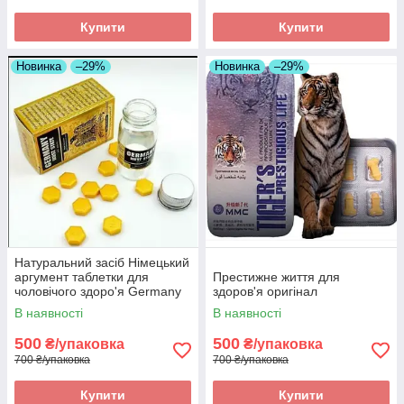
Купити
Купити
Новинка
–29%
Новинка
–29%
Натуральний засіб Німецький
аргумент таблетки для
Престижне життя для
чоловічого здоро'я Germany
здоров'я оригінал
must state оригінал
В наявності
В наявності
500
500
₴/упаковка
₴/упаковка
700 ₴/упаковка
700 ₴/упаковка
Купити
Купити