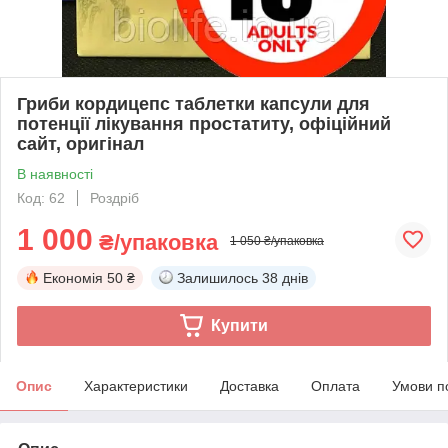
Гриби кордицепс таблетки капсули для
потенції лікування простатиту, офіційний
сайт, оригінал
В наявності
Код: 62
Роздріб
1 000
₴/упаковка
1 050 ₴/упаковка
Економія
50 ₴
Залишилось
38 днів
Купити
Опис
Характеристики
Доставка
Оплата
Умови п