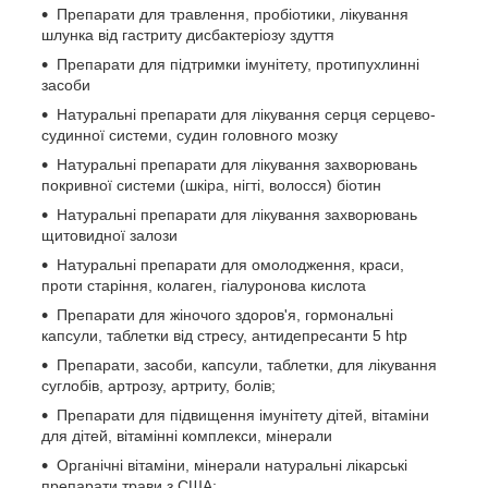
Препарати для травлення, пробіотики, лікування
шлунка від гастриту дисбактеріозу здуття
Препарати для підтримки імунітету, протипухлинні
засоби
Натуральні препарати для лікування серця серцево-
судинної системи, судин головного мозку
Натуральні препарати для лікування захворювань
покривної системи (шкіра, нігті, волосся) біотин
Натуральні препарати для лікування захворювань
щитовидної залози
Натуральні препарати для омолодження, краси,
проти старіння, колаген, гіалуронова кислота
Препарати для жіночого здоров'я, гормональні
капсули, таблетки від стресу, антидепресанти 5 htp
Препарати, засоби, капсули, таблетки, для лікування
суглобів, артрозу, артриту, болів;
Препарати для підвищення імунітету дітей, вітаміни
для дітей, вітамінні комплекси, мінерали
Органічні вітаміни, мінерали натуральні лікарські
препарати трави з США;