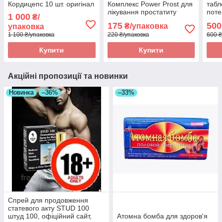
Кордицепс 10 шт. оригінал
Комплекс Power Prost для
табл
лікування простатиту
поте
1 000
₴/
оригінал
ориг
175
500
₴/упаковка
упаковка
1 100 ₴/упаковка
220 ₴/упаковка
600 ₴
Купити
Купити
Акційні пропозиції та новинки
Новинка
–36%
–33%
Спрей для продовження
статевого акту STUD 100
штуд 100, офіційний сайт,
Атомна бомба для здоров'я