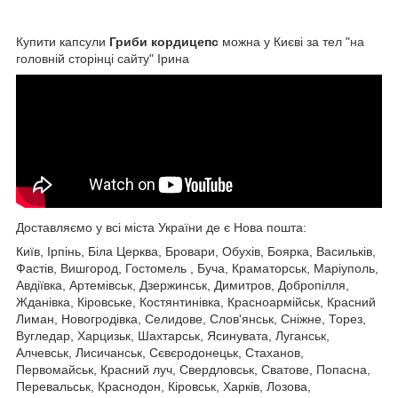
Купити капсули
Гриби кордицепс
можна у Києві за тел "на
головній сторінці сайту" Ірина
Доставляємо у всі міста України де є Нова пошта:
Київ, Ірпінь, Біла Церква, Бровари, Обухів, Боярка, Васильків,
Фастів, Вишгород, Гостомель , Буча, Краматорськ, Маріуполь,
Авдіївка, Артемівськ, Дзержинськ, Димитров, Добропілля,
Жданівка, Кіровське, Костянтинівка, Красноармійськ, Красний
Лиман, Новогродівка, Селидове, Слов'янськ, Сніжне, Торез,
Вугледар, Харцизьк, Шахтарськ, Ясинувата, Луганськ,
Алчевськ, Лисичанськ, Сєвєродонецьк, Стаханов,
Первомайськ, Красний луч, Свердловськ, Сватове, Попасна,
Перевальськ, Краснодон, Кіровськ, Харків, Лозова,