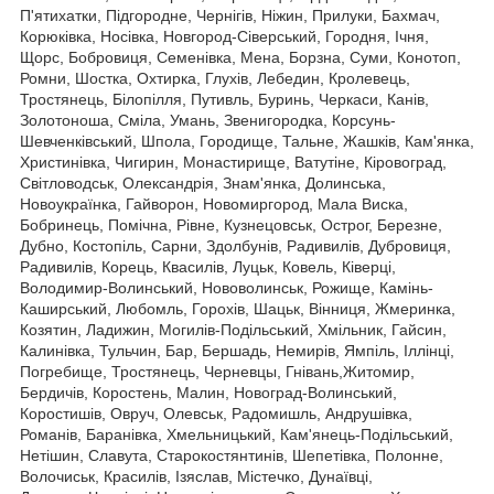
П'ятихатки, Підгородне, Чернігів, Ніжин, Прилуки, Бахмач,
Корюківка, Носівка, Новгород-Сіверський, Городня, Ічня,
Щорс, Бобровиця, Семенівка, Мена, Борзна, Суми, Конотоп,
Ромни, Шостка, Охтирка, Глухів, Лебедин, Кролевець,
Тростянець, Білопілля, Путивль, Буринь, Черкаси, Канів,
Золотоноша, Сміла, Умань, Звенигородка, Корсунь-
Шевченківський, Шпола, Городище, Тальне, Жашків, Кам'янка,
Христинівка, Чигирин, Монастирище, Ватутіне, Кіровоград,
Світловодськ, Олександрія, Знам'янка, Долинська,
Новоукраїнка, Гайворон, Новомиргород, Мала Виска,
Бобринець, Помічна, Рівне, Кузнецовськ, Острог, Березне,
Дубно, Костопіль, Сарни, Здолбунів, Радивилів, Дубровиця,
Радивилів, Корець, Квасилів, Луцьк, Ковель, Ківерці,
Володимир-Волинський, Нововолинськ, Рожище, Камінь-
Каширський, Любомль, Горохів, Шацьк, Вінниця, Жмеринка,
Козятин, Ладижин, Могилів-Подільський, Хмільник, Гайсин,
Калинівка, Тульчин, Бар, Бершадь, Немирів, Ямпіль, Іллінці,
Погребище, Тростянець, Черневцы, Гнівань,Житомир,
Бердичів, Коростень, Малин, Новоград-Волинський,
Коростишів, Овруч, Олевськ, Радомишль, Андрушівка,
Романів, Баранівка, Хмельницький, Кам'янець-Подільський,
Нетішин, Славута, Старокостянтинів, Шепетівка, Полонне,
Волочиськ, Красилів, Ізяслав, Містечко, Дунаївці,