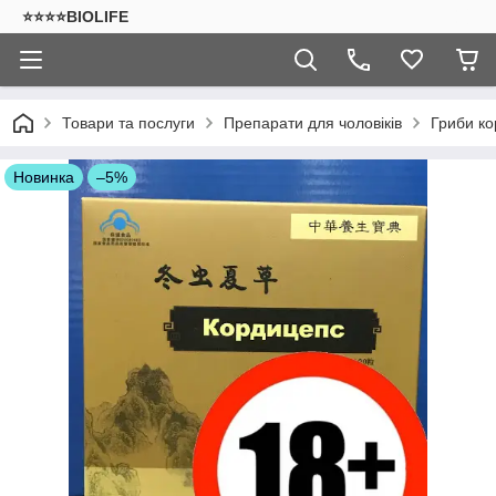
⭐⭐⭐⭐BIOLIFE
Товари та послуги
Препарати для чоловіків
Гриби ко
Новинка
–5%