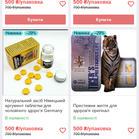
500
500
₴/упаковка
₴/упаковка
700 ₴/упаковка
700 ₴/упаковка
Купити
Купити
Новинка
–29%
Новинка
–29%
Натуральний засіб Німецький
аргумент таблетки для
Престижне життя для
чоловічого здоро'я Germany
здоров'я оригінал
must state оригінал
В наявності
В наявності
500
500
₴/упаковка
₴/упаковка
700 ₴/упаковка
700 ₴/упаковка