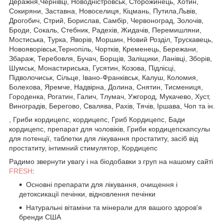
Деражня,Чернівці, Новодністровськ, Сторожинець, Хотин,
Сокиряни, Заставна, Новоселиця, Кіцмань, Путила,Львів,
Дрогобич, Стрий, Борислав, Самбір, Червоноград, Золочів,
Броди, Сокаль, Стебник, Радехів, Жидачів, Перемишляни,
Мостиська, Турка, Яворів, Моршин, Новий Розділ, Трускавець,
Новояворівськ,Тернопіль, Чортків, Кременець, Бережани,
Збараж, Теребовля, Бучач, Борщів, Заліщики, Ланівці, Зборів,
Шумськ, Монастириська, Гусятин, Козова, Підлісці,
Підволочиськ, Сільце, Івано-Франківськ, Калуш, Коломия,
Болехова, Яремче, Надвірна, Долина, Снятин, Тисмениця,
Городенка, Рогатин, Галич, Тлумач, Ужгород, Мукачево, Хуст,
Виноградів, Берегово, Свалява, Рахів, Тячів, Іршава, Чоп та ін.
, Гриби кордицепс, кордицепс, Гриб Кордицепс, Бади
кордицепс, препарат для чоловіків, Гриби кордицепскапсулы
для потенції, таблетки для лікування простатиту, засіб від
простатиту, інтимний стимулятор, Кордицепс
Радимо звернути увагу і на біодобавки з груп на нашому сайті
FRESH
:
Основні препарати для лікування, очищення і
детоксикації печінки, відновлення печінки
Натуральні вітаміни та мінерали для вашого здоров'я
бренди США