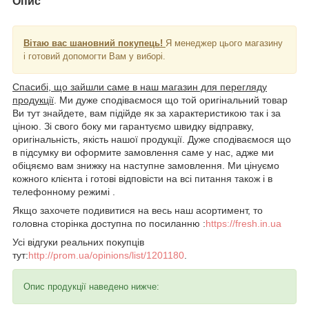
Опис
Вітаю вас шановний покупець!
Я менеджер цього магазину
і готовий допомогти Вам у виборі.
Спасибі, що зайшли саме в наш магазин для перегляду
продукції
. Ми дуже сподіваємося що той оригінальний товар
Ви тут знайдете, вам підійде як за характеристикою так і за
ціною. Зі свого боку ми гарантуємо швидку відправку,
оригінальність, якість нашої продукції. Дуже сподіваємося що
в підсумку ви оформите замовлення саме у нас, адже ми
обіцяємо вам знижку на наступне замовлення. Ми цінуємо
кожного клієнта і готові відповісти на всі питання також і в
телефонному режимі .
Якщо захочете подивитися на весь наш асортимент, то
головна сторінка доступна по посиланню :
https://fresh.in.ua
Усі відгуки реальних покупців
тут:
http://prom.ua/opinions/list/1201180
.
Опис продукції наведено нижче: