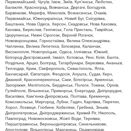
Первомайський, Чугуїв, Ізюм, Зміїв, Куп'янськ, Люботин,
Балаклія, Красноград, Вовчанськ, Дергачі, Богодухів,
Барвінкове, Мерефа, Миколаїв, Вознесенськ, Очаків,
Первомайськ, Южноукраїнськ, Новий Буг, Снігурівка,
Баштанка, Нова Одеса, Херсон, Скадовськ, Нова Каховка,
Каховка, Берислав, Генічеськ, Гола Пристань, Таврійськ,
Цюрупинськ, Нижні Сірогози, Верхній Рогачок,
Нововоронцовка, Горностаївка, Велика Олександрівка,
Чаплинка, Велика Лепетиха, Білозерка, Каланчак,
Високопілля, Новотроїцьке, Одеса, Іллічівськ, Южний,
Білгород-Дністровський, Ізмаїл, Котовськ, Рені, Кілія, Балта,
Роздільна, Арциз, Болград, Татарбунари, Березівка, Ананьєв,
Теплодар, Крим, Сімферополь, Севастополь, Ялта,
Бахчисарай, Євпаторія, Феодосія, Алушта, Судак, Керч,
Джанкой, Красноперекопськ, Саки, Білогірськ, Армянськ,
Запоріжжя, Мелітополь, Бердянськ, Пологи, Токмак, Оріхів,
Гуляйполе, Вільнянськ, Приморськ, Енергодар, Дніпрорудне,
Василівка, Кам'янка-Дніпровська, Полтава, Кременчук,
Комсомольськ, Миргород, Лубни, Гадяч, Карлівка, Пирятин,
Хорол, Лохвиця, Глобине, Кобеляки, Гребінка, Зіньків,
Дніпропетровськ, Дніпродзержинськ, Кривий Ріг, Нікополь,
Павлоград, Новомосковськ, Жовті Води, Тернівка,
Першотравенськ, Верхньодніпровськ, Синельникове,
Апостолове, Вільногірськ, Марганець, Орджонікідзе,