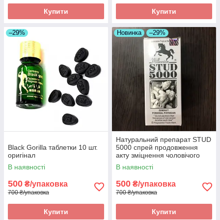
Купити
Купити
–29%
Новинка
–29%
Натуральний препарат STUD
Black Gorilla таблетки 10 шт.
5000 спрей продовження
оригінал
акту зміцнення чоловічого
здоров'я 2 оригінал
В наявності
В наявності
500
500
₴/упаковка
₴/упаковка
700 ₴/упаковка
700 ₴/упаковка
Купити
Купити