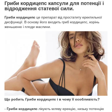
Гриби кордицепс капсули для потенції і
відродження статевої сили.
Гриби кордицепс
це препарат від простатиту еректильної
дисфункції. В основу його входить гриб кордицепс, корінь
женьшеню і плоди маслини.
Що робить Гриби кордицепс і в чому її особливість?
-
Гриби кордицепс
лікують мляву ерекцію, низьку потенцію