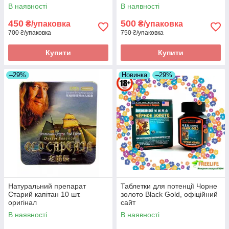
оригінал
В наявності
В наявності
450
500
₴/упаковка
₴/упаковка
700 ₴/упаковка
750 ₴/упаковка
Купити
Купити
–29%
Новинка
–29%
Натуральний препарат
Таблетки для потенції Чорне
Старий капітан 10 шт.
золото Black Gold, офіційний
оригінал
сайт
В наявності
В наявності