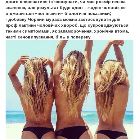
довго сперечатися і з'ясовувати, чи має розмір пеніса
значення, але результат буде один – жоден чоловік не
відмовиться «поліпшити» біологічні показники;
- добавку Чорний мураха можна застосовувати для
профілактики чоловічих хвороб, що супроводжуються
такими симптомами, як запаморочення, хронічна втома,
часті сечовипускання, біль в попереку.