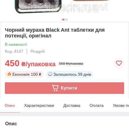
Чорний мураха Black Ant таблетки для
потенції, оригінал
В наявності
Код: 4147
Роздріб
450
₴/упаковка
550 ₴/упаковка
Економія
100 ₴
Залишилось
39 днів
Купити
Опис
Характеристики
Доставка
Оплата
Умови п
Опис