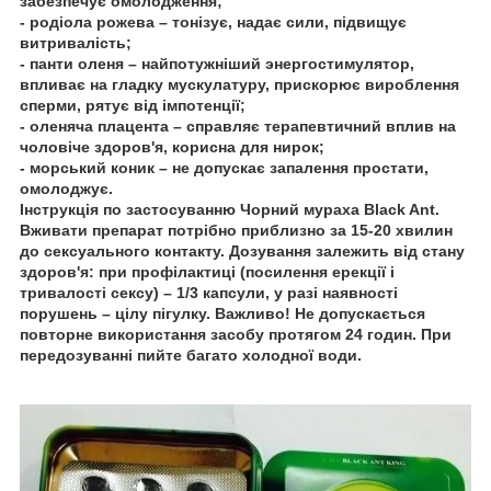
забезпечує омолодження;
- родіола рожева – тонізує, надає сили, підвищує
витривалість;
- панти оленя – найпотужніший энергостимулятор,
впливає на гладку мускулатуру, прискорює вироблення
сперми, рятує від імпотенції;
- оленяча плацента – справляє терапевтичний вплив на
чоловіче здоров'я, корисна для нирок;
- морський коник – не допускає запалення простати,
омолоджує.
Інструкція по застосуванню Чорний мураха Black Ant.
Вживати препарат потрібно приблизно за 15-20 хвилин
до сексуального контакту. Дозування залежить від стану
здоров'я: при профілактиці (посилення ерекції і
тривалості сексу) – 1/3 капсули, у разі наявності
порушень – цілу пігулку. Важливо! Не допускається
повторне використання засобу протягом 24 годин. При
передозуванні пийте багато холодної води.