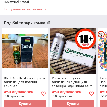
належної якості
Всі умови повернення
Подібні товари компанії
Black Gorilla Чорна горила
Російська потужна
Табл
таблетки для потенції,
таблетки як підвищити
Чорн
оригінал
потенцію, офіційний сайт,
офіц
оригінал
450
450
450
₴/упаковка
₴/упаковка
550 ₴/упаковка
550 ₴/упаковка
650 ₴
Купити
Купити