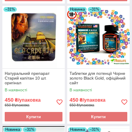
–31%
Новинка
–31%
Натуральний препарат
Таблетки для потенції Чорне
Старий капітан 10 шт.
золото Black Gold, офіційний
оригінал
сайт
В наявності
В наявності
450
450
₴/упаковка
₴/упаковка
650 ₴/упаковка
650 ₴/упаковка
Купити
Купити
Новинка
–31%
Новинка
–31%