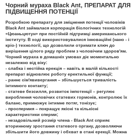
Чорний мураха Black Ant, ПРЕПАРАТ ДЛЯ
ПІДВИЩЕННЯ ПОТЕНЦІЇ
Розробкою препарату для зміцнення потенції чоловіків
Black Ant займалася корпорація біологічних технологій
«Цюаньцютун» при постійній підтримці американського
інституту. В ході використовувалися інноваційні (нано - і
кріо-) технології, що дозволили отримати ключ до
вирішення цілого ряду проблем з чоловічим здоров'ям.
Чорний мураха в домашніх умовах діє моментально
незалежно від віку:
- слабка і нестійка ерекція – навіть в малій кількості
препарат відновлює роботу еректильної функції;
- раннє сім'явивергання – збільшується тривалість
інтимного контакту;
- статеве безсилля, розвиток імпотенції – регулює
вироблення чоловічих статевих гормонів, контролює їх
баланс, примножує інтимне потяг, тонізує;
- проспермия – покращує якісні та кількісні
характеристики сперми;
- незадовільний розмір члена - Black Ant сприяє
вторинному зростання статевого органу, дозволяючи
збільшити його довжину і обхват в стані ерекції. Можна