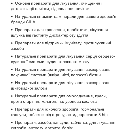
Основні препарати для лікування, очищення і
детоксикації печінки, відновлення печінки
Натуральні вітаміни та мінерали для вашого здоров'я
бренди США
Препарати для травлення, пробіотики, лікування
шлунка від гастриту дисбактеріозу здуття
Препарати для підтримки імунітету, протипухлинні
засоби
Натуральні препарати для лікування серця серцево-
судинної системи, судин головного мозку
Натуральні препарати для лікування захворювань
покривної системи (шкіра, нігті, волосся) біотин
Натуральні препарати для лікування захворювань
щитовидної залози
Натуральні препарати для омолодження, краси,
проти старіння, колаген, гіалуронова кислота
Препарати для жіночого здоров'я, гормональні
капсули, таблетки від стресу, антидепресанти 5 htp
Препарати, засоби, капсули, таблетки, для лікування
суглобів, артрозу, артриту, болів;