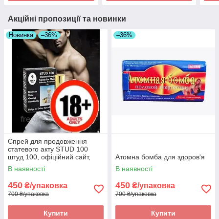
Акційні пропозиції та новинки
Новинка
–36%
–36%
Спрей для продовження
статевого акту STUD 100
штуд 100, офіційний сайт,
Атомна бомба для здоров'я
оригінал
В наявності
В наявності
450
450
₴/упаковка
₴/упаковка
700 ₴/упаковка
700 ₴/упаковка
Купити
Купити