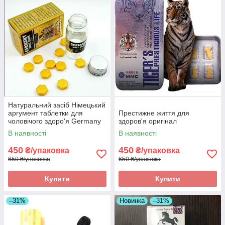
Натуральний засіб Німецький
аргумент таблетки для
Престижне життя для
чоловічого здоро'я Germany
здоров'я оригінал
must state оригінал
В наявності
В наявності
450
450
₴/упаковка
₴/упаковка
650 ₴/упаковка
650 ₴/упаковка
Купити
Купити
–31%
Новинка
–31%