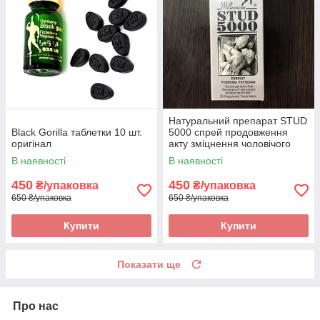
Натуральний препарат STUD
Black Gorilla таблетки 10 шт.
5000 спрей продовження
оригінал
акту зміцнення чоловічого
здоров'я 2 оригінал
В наявності
В наявності
450
450
₴/упаковка
₴/упаковка
650 ₴/упаковка
650 ₴/упаковка
Купити
Купити
Показати ще
Про нас