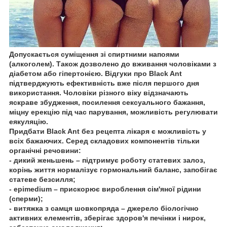
Допускається суміщення зі спиртними напоями
(алкоголем). Також дозволено до вживання чоловіками з
діабетом або гіпертонією. Відгуки про Black Ant
підтверджують ефективність вже після першого дня
використання. Чоловіки різного віку відзначають
яскраве збудження, посилення сексуального бажання,
міцну ерекцію під час парування, можливість регулювати
еякуляцію.
Придбати Black Ant без рецепта лікаря є можливість у
всіх бажаючих. Серед складових компонентів тільки
органічні речовини:
- дикий женьшень – підтримує роботу статевих залоз,
корінь життя нормалізує гормональний баланс, запобігає
статеве безсилля;
- epimedium – прискорює вироблення сім'яної рідини
(сперми);
- витяжка з самця шовкопряда – джерело біологічно
активних елементів, зберігає здоров'я печінки і нирок,