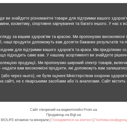
де ви знайдете різноманітні товари для підтримки вашого здоров'
аміни, косметику, спортивне харчування та багато іншого. У нас є 
ляду за вашим здоров'ям та красою. Ми пропонуємо високоякісні т
б, наші продукти допоможуть вам досягти бажаних результатів та 
бхідним для підтримки вашого здоров'я та краси. Ми приділяємо ос
 що підходить саме вам. У нашому асортименті ви знайдете рішення
олекцією продукції. Ми пропонуємо широкий спектр товарів, включа
 - надати вам високоякісні продукти, які допоможуть вам залишати
 (або через нього), не були оцінені Міністерством охорони здоров'я
а сайті, не є лікарськими засобами або їх аналогами. Сайт містит
Сайт створений на маркетплейсі
Prom.ua
Продавець на Bigl.ua
💎💎💎 BIOLIFE-вітаміни та мінерали |
Поскаржитися на контент
|
Політика конфіденц