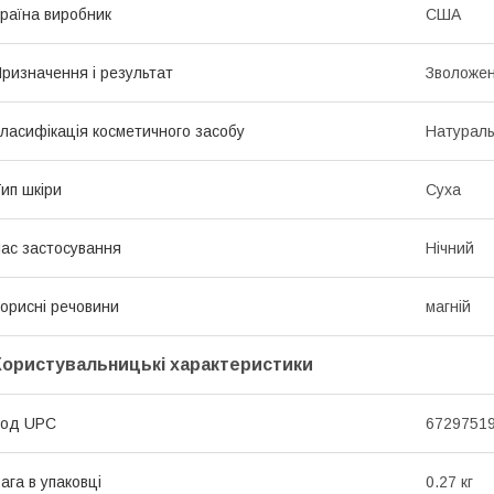
раїна виробник
США
ризначення і результат
Зволоже
ласифікація косметичного засобу
Натурал
ип шкіри
Суха
ас застосування
Нічний
орисні речовини
магній
Користувальницькі характеристики
Код UPC
6729751
ага в упаковці
0.27 кг