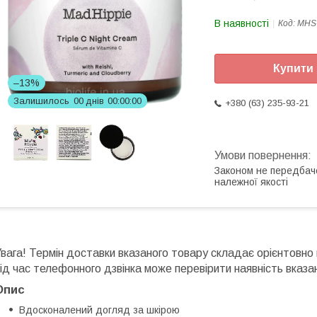
В наявності
Код:
MHS
Купити
–13%
Залишилось
0
0
днів
0
0
0
0
0
0
+380 (63) 235-93-21
Законом не передбач
належної якості
вага! Термін доставки вказаного товару складає орієнтовно
ід час телефонного дзвінка може перевірити наявність вказан
Опис
Вдосконалений догляд за шкірою