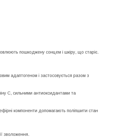
дновлюють пошкоджену сонцем і шкіру, що старіє.
довим адаптогеном і застосовується разом з
міну C, сильними антиоксидантами та
і ефірні компоненти допомагають поліпшити стан
її зволоження.