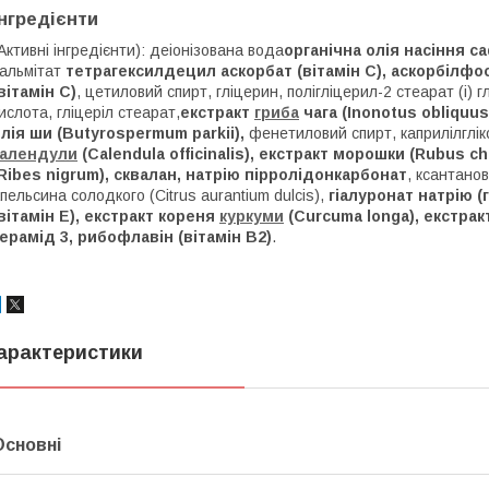
Інгредієнти
Активні інгредієнти): деіонізована вода
органічна олія насіння с
альмітат
тетрагексилдецил аскорбат (вітамін C), аскорбілфос
вітамін C)
, цетиловий спирт, гліцерин, полігліцерил-2 стеарат (і) 
ислота, гліцеріл стеарат,
екстракт
гриба
чага (Inonotus obliquus
лія ши (Butyrospermum parkii),
фенетиловий спирт, каприлілглік
календули
(Calendula officinalis), екстракт морошки (Rubus 
Ribes nigrum), сквалан, натрію пірролідонкарбонат
, ксантано
пельсина солодкого (Citrus aurantium dulcis),
гіалуронат натрію (
вітамін E), екстракт кореня
куркуми
(Curcuma longa), екстракт
ерамід 3, рибофлавін (вітамін B2)
.
арактеристики
Основні