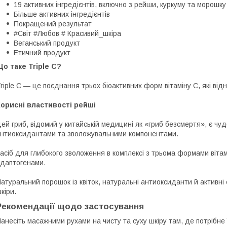
19 активних інгредієнтів, включно з рейши, куркуму та морошку
Більше активних інгредієнтів
Покращений результат
#Світ #Любов # Красивий_шкіра
Веганський продукт
Етичний продукт
о таке Triple C?
riple C — це поєднання трьох біоактивних форм вітаміну C, які ві
орисні властивості рейші
ей гриб, відомий у китайській медицині як «гриб безсмертя», є чу
нтиоксидантами та зволожувальними компонентами.
асіб для глибокого зволоження в комплексі з трьома формами віта
даптогенами.
атуральний порошок із квіток, натуральні антиоксиданти й активн
кіри.
Рекомендації щодо застосування
анесіть масажними рухами на чисту та суху шкіру там, де потрібне 