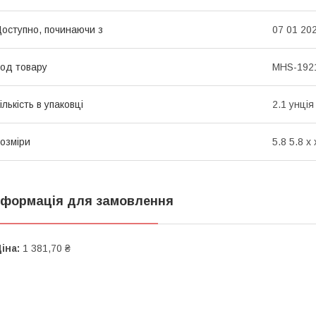
оступно, починаючи з
07 01 20
од товару
MHS-192
ількість в упаковці
2.1 унція
озміри
5.8 5.8 x 
нформація для замовлення
іна:
1 381,70 ₴