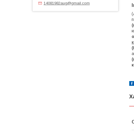
14081982aug@gmail.com
(
п
(
к
о
(
а
(
к
Х