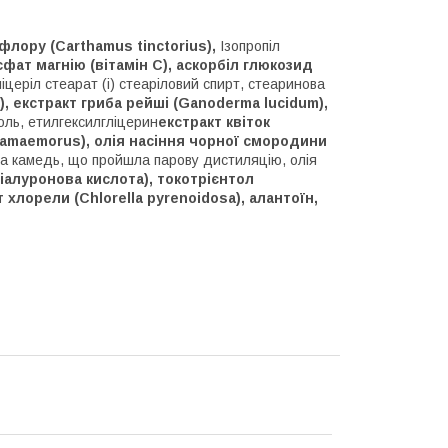
афлору (Carthamus tinctorius),
Ізопропіл
фат магнію (вітамін C), аскорбіл глюкозид
гліцеріл стеарат (і) стеаріловий спирт, стеаринова
), екстракт гриба рейші (Ganoderma lucidum),
оль, етилгексилгліцерин
екстракт квіток
chamaemorus), олія насіння чорної смородини
ва камедь, що пройшла парову дистиляцію, олія
гіалуронова кислота), токотрієнтол
 хлорели (Chlorella pyrenoidosa), алантоїн,