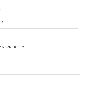
20
14
x 6.4 см , 0.16 кг