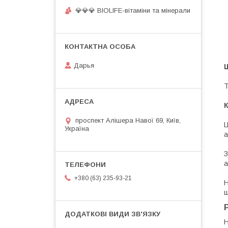
💎💎💎 BIOLIFE-вітаміни та мінерали
Дарья
Щ
T
К
проспект Алішера Навої 69, Київ,
Ц
Україна
а
З
а
+380 (63) 235-93-21
Н
ш
Н