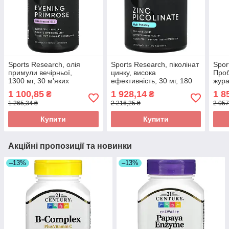
Sports Research, олія
Sports Research, піколінат
Spor
примули вечірньої,
цинку, висока
Проб
1300 мг, 30 м'яких
ефективність, 30 мг, 180
жура
желатинових капсул
капсул оригінал
30 р
1 100,85
1 928,14
1 8
₴
₴
оригінал
відс
1 265,34 ₴
2 216,25 ₴
2 057
ориг
Купити
Купити
Акційні пропозиції та новинки
–13%
–13%