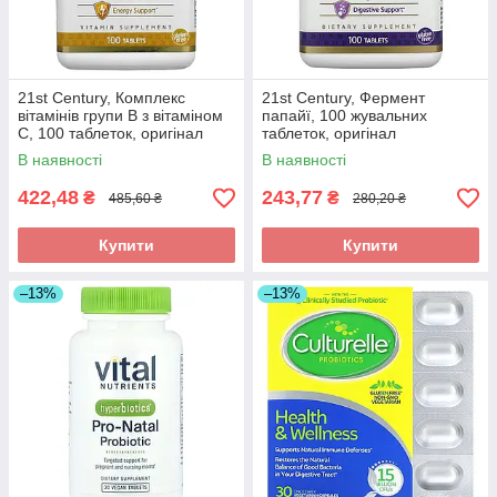
21st Century, Комплекс
21st Century, Фермент
вітамінів групи B з вітаміном
папайї, 100 жувальних
C, 100 таблеток, оригінал
таблеток, оригінал
В наявності
В наявності
422,48
243,77
₴
₴
485,60 ₴
280,20 ₴
Купити
Купити
–13%
–13%