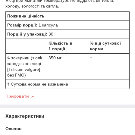
місці при кімнатній температурі. Не піддають дії тепла,
холоду, вологості та світла.
Поживна цінність
Розмір порції:
1 капсула
Порцій у упаковці:
30
Кількість в
% від суткової
1 порції
норми
Фітокериди (з олії
350 мг
†
зародків пшениці
[Triticum vulgare]
без ГМО)
† Суткова норма не визначена
Приховати
Характеристики
Основні