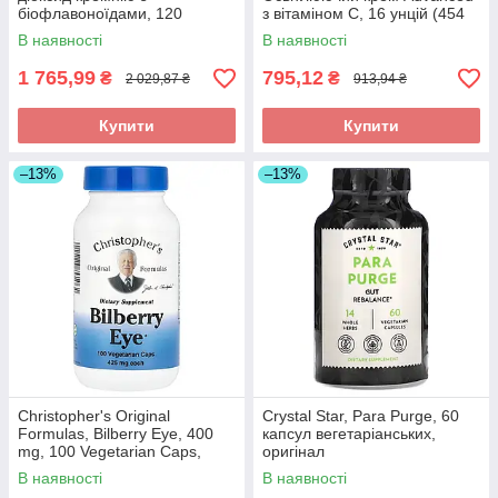
біофлавоноїдами, 120
з вітаміном C, 16 унцій (454
таблеток, оригінал
г), оригінал
В наявності
В наявності
1 765,99
795,12
₴
₴
2 029,87 ₴
913,94 ₴
Купити
Купити
–13%
–13%
Christopher's Original
Crystal Star, Para Purge, 60
Formulas, Bilberry Eye, 400
капсул вегетаріанських,
mg, 100 Vegetarian Caps,
оригінал
оригінал
В наявності
В наявності