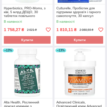
Hyperbiotics, PRO-Moms, з
Culturelle, Пробіотик для
ківі, 5 млрд ДЕЩО, 30
підтримки здоров'я і гарного
таблеток повільного
самопочуття, 30 капсул
вивільнення, оригінал
вегетаріанських оригінал
В наявності
В наявності
1 758,27
1 810,11
₴
₴
2 021 ₴
2 080,59 ₴
Купити
Купити
–13%
–13%
Alta Health, Рослинний
Advanced Clinicals,
діоксид кремнію з
Освітлюючий крем Advanced