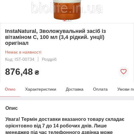
InstaNatural, Зволожувальний засіб із
вітаміном C, 100 мл (3,4 рідкий. унції)
оригінал
Немає в наявності
Код: IST-00734
Роздріб
876,48
₴
Опис
Характеристики
Доставка
Оплата
Умови п
Опис
Увага! Термін доставки вказаного товару складає
орієнтовно від 7 до 14 робочих днів. Лише
менеджер під час телефонного дзвінка може