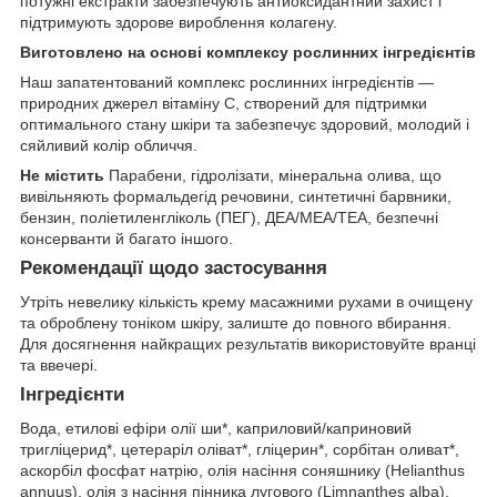
потужні екстракти забезпечують антиоксидантний захист і
підтримують здорове вироблення колагену.
Виготовлено на основі комплексу рослинних інгредієнтів
Наш запатентований комплекс рослинних інгредієнтів —
природних джерел вітаміну C, створений для підтримки
оптимального стану шкіри та забезпечує здоровий, молодий і
сяйливий колір обличчя.
Не містить
Парабени, гідролізати, мінеральна олива, що
вивільняють формальдегід речовини, синтетичні барвники,
бензин, поліетиленгліколь (ПЕГ), ДЕА/МЕА/ТЕА, безпечні
консерванти й багато іншого.
Рекомендації щодо застосування
Утріть невелику кількість крему масажними рухами в очищену
та оброблену тоніком шкіру, залиште до повного вбирання.
Для досягнення найкращих результатів використовуйте вранці
та ввечері.
Інгредієнти
Вода, етилові ефіри олії ши*, каприловий/каприновий
тригліцерид*, цетераріл оліват*, гліцерин*, сорбітан оливат*,
аскорбіл фосфат натрію, олія насіння соняшнику (Helianthus
annuus), олія з насіння пінника лугового (Limnanthes alba),