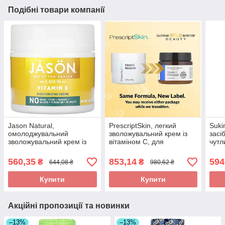
Подібні товари компанії
Jason Natural,
PrescriptSkin, легкий
Suki
омолоджувальний
зволожувальний крем із
засі
зволожувальний крем із
вітаміном C, для
чутл
вітаміном E, 5000 МО,
освітлення шкіри, 64 г
(4,23
113 г (4 унції) оригінал
(2,25 унції) оригінал
560,35
853,14
594
₴
₴
644,08 ₴
980,62 ₴
Купити
Купити
Акційні пропозиції та новинки
–13%
–13%