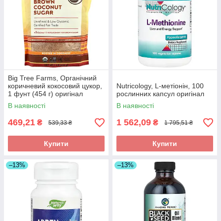
Big Tree Farms, Органічний
коричневий кокосовий цукор,
Nutricology, L-метіонін, 100
1 фунт (454 г) оригінал
рослинних капсул оригінал
В наявності
В наявності
469,21
1 562,09
₴
₴
539,33 ₴
1 795,51 ₴
Купити
Купити
–13%
–13%