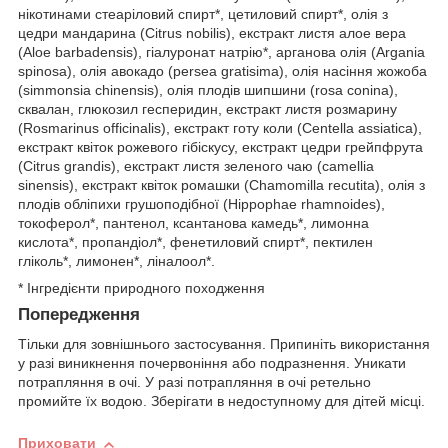
нікотинами стеаріловий спирт*, цетиловий спирт*, олія з
цедри мандарина (Citrus nobilis), екстракт листя алое вера
(Aloe barbadensis), гіалуронат натрію*, арганова олія (Argania
spinosa), олія авокадо (persea gratisima), олія насіння жожоба
(simmonsia chinensis), олія плодів шипшини (rosa conina),
сквалан, глюкозил гесперидин, екстракт листя розмарину
(Rosmarinus officinalis), екстракт готу коли (Centella assiatica),
екстракт квіток рожевого гібіскусу, екстракт цедри грейпфрута
(Citrus grandis), екстракт листя зеленого чаю (camellia
sinensis), екстракт квіток ромашки (Chamomilla recutita), олія з
плодів обліпихи грушоподібної (Hippophae rhamnoides),
токоферол*, пантенол, ксантанова камедь*, лимонна
кислота*, пропандіол*, фенетиловий спирт*, пектилен
гліколь*, лимонен*, ліналоол*.
* Інгредієнти природного походження
Попередження
Тільки для зовнішнього застосування. Припиніть використання
у разі виникнення почервоніння або подразнення. Уникати
потрапляння в очі. У разі потрапляння в очі ретельно
промийте їх водою. Зберігати в недоступному для дітей місці.
Приховати