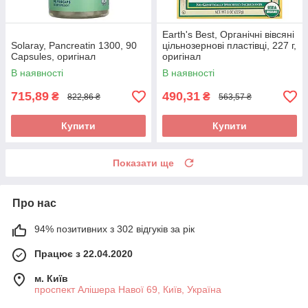
Earth's Best, Органічні вівсяні
Solaray, Pancreatin 1300, 90
цільнозернові пластівці, 227 г,
Capsules, оригінал
оригінал
В наявності
В наявності
715,89
490,31
₴
₴
822,86 ₴
563,57 ₴
Купити
Купити
Показати ще
Про нас
94% позитивних з 302 відгуків за рік
Працює з 22.04.2020
м. Київ
проспект Алішера Навої 69, Київ, Україна