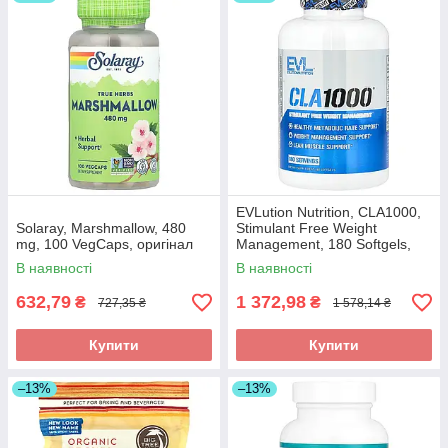
EVLution Nutrition, CLA1000,
Solaray, Marshmallow, 480
Stimulant Free Weight
mg, 100 VegCaps, оригінал
Management, 180 Softgels,
оригінал
В наявності
В наявності
632,79
1 372,98
₴
₴
727,35 ₴
1 578,14 ₴
Купити
Купити
–13%
–13%