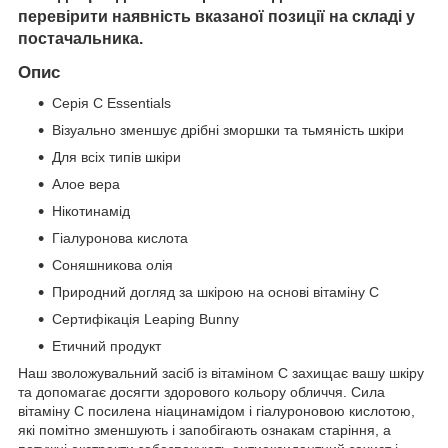
перевірити наявність вказаної позиції на складі у
постачальника.
Опис
Серія C Essentials
Візуально зменшує дрібні зморшки та тьмяність шкіри
Для всіх типів шкіри
Алое вера
Нікотинамід
Гіалуронова кислота
Соняшникова олія
Природний догляд за шкірою на основі вітаміну C
Сертифікація Leaping Bunny
Етичний продукт
Наш зволожувальний засіб із вітаміном C захищає вашу шкіру
та допомагає досягти здорового кольору обличчя. Сила
вітаміну C посилена ніацинамідом і гіалуроновою кислотою,
які помітно зменшують і запобігають ознакам старіння, а