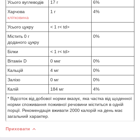
Усього вуглеводів
17 г
6%
Харчова
1 г
4%
клітковина
Усього цукру
< 1 г< td>
Містить 0 г
0%
доданого цукру
Білки
< 1 г< td>
Вітамін D
0 мкг
0%
Кальцій
4 мг
0%
Залізо
0 мг
0%
Калій
184 мг
4%
* Відсоток від добової норми вказує, яка частка від щоденної
норми споживання поживної речовини міститься в одній
порції. Рекомендація вживати 2000 калорій на день має
загальний характер.
Приховати