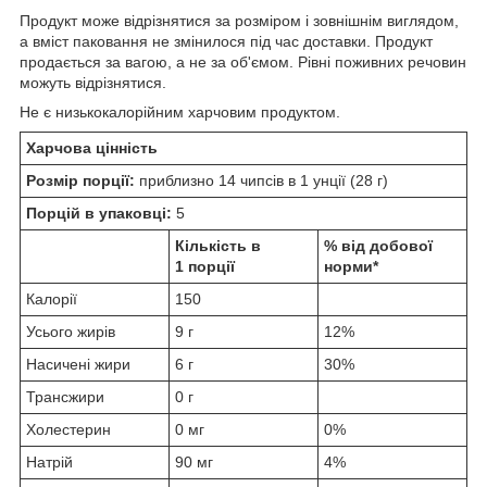
Продукт може відрізнятися за розміром і зовнішнім виглядом,
а вміст паковання не змінилося під час доставки. Продукт
продається за вагою, а не за об'ємом. Рівні поживних речовин
можуть відрізнятися.
Не є низькокалорійним харчовим продуктом.
Харчова цінність
Розмір порції:
приблизно 14 чипсів в 1 унції (28 г)
Порцій в упаковці:
5
Кількість в
% від добової
1 порції
норми*
Калорії
150
Усього жирів
9 г
12%
Насичені жири
6 г
30%
Трансжири
0 г
Холестерин
0 мг
0%
Натрій
90 мг
4%