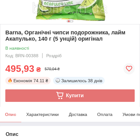
Barna, Органічні чипси подорожника, лайм
Акапулько, 140 г (5 унцій) оригінал
В наявності
Код: BRN-00388
Роздріб
495,93
₴
570,04 ₴
Економія
74.11 ₴
Залишилось
38 днів
Купити
Опис
Характеристики
Доставка
Оплата
Умови п
Опис