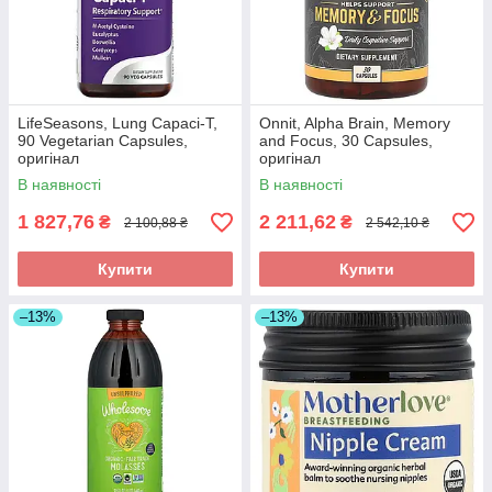
LifeSeasons, Lung Capaci-T,
Onnit, Alpha Brain, Memory
90 Vegetarian Capsules,
and Focus, 30 Capsules,
оригінал
оригінал
В наявності
В наявності
1 827,76
2 211,62
₴
₴
2 100,88 ₴
2 542,10 ₴
Купити
Купити
–13%
–13%