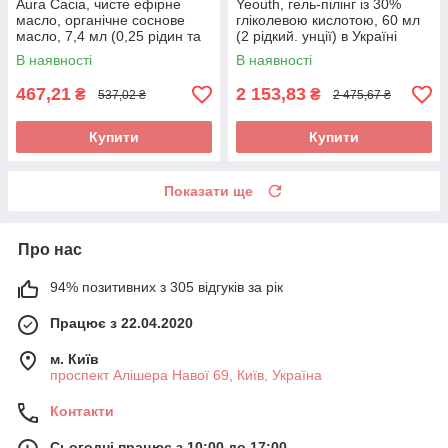
Aura Cacia, чисте ефірне
Yeouth, гель-пілінг із 30%
масло, органічне соснове
гліколевою кислотою, 60 мл
масло, 7,4 мл (0,25 рідин та
(2 рідкий. унції) в Україні
си. унції), оригінал
оригінал
В наявності
В наявності
467,21
2 153,83
₴
₴
537,02 ₴
2 475,67 ₴
Купити
Купити
Показати ще
Про нас
94% позитивних з 305 відгуків за рік
Працює з 22.04.2020
м. Київ
проспект Алішера Навої 69, Київ, Україна
Контакти
Сьогодні працює з 10:00 до 17:00