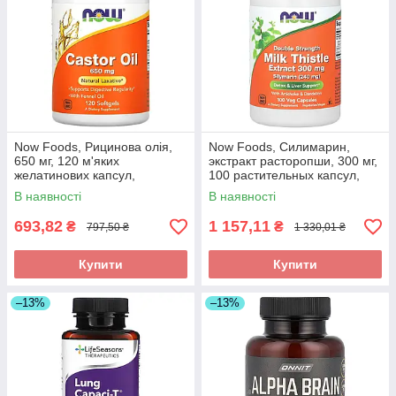
Now Foods, Рицинова олія,
Now Foods, Силимарин,
650 мг, 120 м'яких
экстракт расторопши, 300 мг,
желатинових капсул,
100 растительных капсул,
оригінал
оригінал
В наявності
В наявності
693,82
1 157,11
₴
₴
797,50 ₴
1 330,01 ₴
Купити
Купити
–13%
–13%