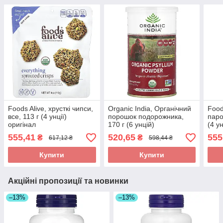
Foods Alive, хрусткі чипси,
Organic India, Органічний
Food
все, 113 г (4 унції)
порошок подорожника,
паро
оригінал
170 г (6 унцій)
(4 у
555,41
520,65
555
₴
₴
617,12 ₴
598,44 ₴
Купити
Купити
Акційні пропозиції та новинки
–13%
–13%