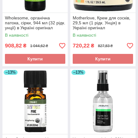
Wholesome, органічна
Motherlove, Крем для сосків,
патока, сірки, 944 мл (32 рідк.
29,5 мл (1 рідк. Унція) в
унції) в Україні оригінал
Україні оригінал
В наявності
В наявності
908,82
720,22
₴
₴
1 044,62 ₴
827,83 ₴
Купити
Купити
–13%
–13%