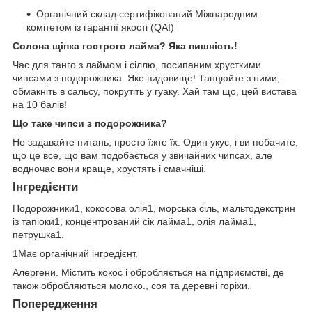
Органічний склад сертифікований Міжнародним
комітетом із гарантії якості (QAI)
Солона щіпка гострого лайма? Яка пишність!
Час для танго з лаймом і сіллю, посипаним хрусткими
чипсами з подорожника. Яке видовище! Танцюйте з ними,
обмакніть в сальсу, покрутіть у гуаку. Хай там що, цей вистава
на 10 балів!
Що таке чипси з подорожника?
Не задавайте питань, просто їжте їх. Один укус, і ви побачите,
що це все, що вам подобається у звичайних чипсах, але
водночас вони краще, хрустять і смачніші.
Інгредієнти
Подорожники
1
, кокосова олія
1
, морська сіль, мальтодекстрин
із тапіоки
1
, концентрований сік лайма
1
, олія лайма
1
,
петрушка
1
.
1
Має органічний інгредієнт.
Алергени. Містить кокос і обробляється на підприємстві, де
також обробляються молоко., соя та деревні горіхи.
Попередження