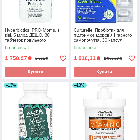
Hyperbiotics, PRO-Moms, з
Culturelle, Пробіотик для
ківі, 5 млрд ДЕЩО, 30
підтримки здоров'я і гарного
таблеток повільного
самопочуття, 30 капсул
вивільнення, оригінал
вегетаріанських оригінал
В наявності
В наявності
1 758,27
1 810,11
₴
₴
2 021 ₴
2 080,59 ₴
Купити
Купити
–13%
–13%