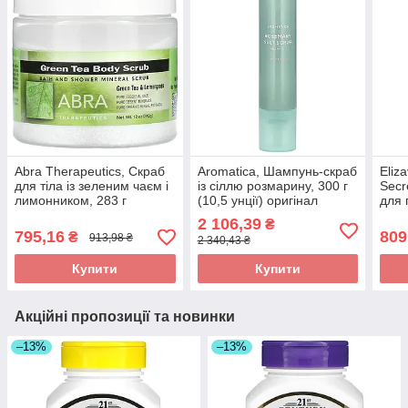
Abra Therapeutics, Скраб
Aromatica, Шампунь-скраб
Eliz
для тіла із зеленим чаєм і
із сіллю розмарину, 300 г
Secr
лимонником, 283 г
(10,5 унції) оригінал
для 
оригінал
100 г
2 106,39
₴
ориг
795,16
809
₴
913,98 ₴
2 340,43 ₴
Купити
Купити
Акційні пропозиції та новинки
–13%
–13%