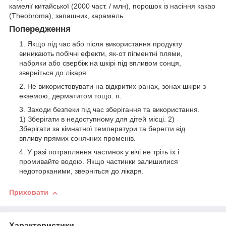
камелії китайської (2000 част. / млн), порошок із насіння какао
(Theobroma), запашник, карамель.
Попередження
Якщо під час або після використання продукту
виникають побічні ефекти, як-от пігментні плями,
набряки або свербіж на шкірі під впливом сонця,
зверніться до лікаря
Не використовувати на відкритих ранах, зонах шкіри з
екземою, дерматитом тощо. п.
Заходи безпеки під час зберігання та використання.
1) Зберігати в недоступному для дітей місці. 2)
Зберігати за кімнатної температури та берегти від
впливу прямих сонячних променів.
У разі потрапляння частинок у вічі не тріть їх і
промивайте водою. Якщо частинки залишилися
недоторканими, зверніться до лікаря.
Приховати
Характеристики