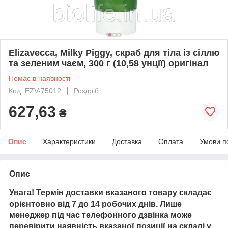
Elizavecca, Milky Piggy, скраб для тіла із сіллю
та зеленим чаєм, 300 г (10,58 унції) оригінал
Немає в наявності
Код: EZV-75012
Роздріб
627,63
₴
Опис
Характеристики
Доставка
Оплата
Умови п
Опис
Увага! Термін доставки вказаного товару складає
орієнтовно від 7 до 14 робочих днів. Лише
менеджер під час телефонного дзвінка може
перевірити наявність вказаної позиції на складі у