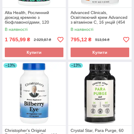
Alta Health, Рослинний
Advanced Clinicals,
діоксид кремнію з
Освітлюючий крем Advanced
біофлавоноїдами, 120
з вітаміном C, 16 унцій (454
таблеток, оригінал
г), оригінал
В наявності
В наявності
1 765,99
795,12
₴
₴
2 029,87 ₴
913,94 ₴
Купити
Купити
–13%
–13%
Christopher's Original
Crystal Star, Para Purge, 60