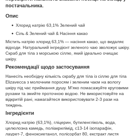
постачальника.
Опис
Хлорид натрію 63,1%
Зелений чай
Сіль & Зелений чай & Насіння какао
Містить натрію хлорид 63,1% — насіння какао, що видаляє
відходи. Натуральний інгредієнт зеленого чаю зволожує шкіру.
Скраб для тіла з морською сіллю, який ідеально очищає
шкіру.
Рекомендації щодо застосування
Нанесіть необхідну кількість скрабу для тіла із сіллю для тіла
Elizavecca з молочним поросям і зеленим чаєм на вологу
шкіру під час приймання душу. М'яко помасажуйте круговими
рухами та змийте проточною водою. Не використовуйте на
відкритій рані, намагайтеся використовувати 2-3 рази на
тиждень.
Інгредієнти
Хлорид натрію (63,1%), гліцерин, бутиленгліколь, вода,
целюлозна камедь, поліакрилімід, c13-14 ізопарафін,
лаурет-7, феноксиетанол, полісорбат 80, екстракт листя