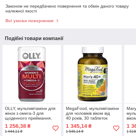
Законом не передбачено повернення та обмін даного товару
належної якості
Всі умови повернення
Подібні товари компанії
OLLY, мультивітаміни для
MegaFood, мультивітаміни
Mary
жінок з омега-3 для
для чоловіків віком від
муль
щоденного приймання,
40 років, 30 таблеток
віком
надсила, 60 м'яких
оригінал
ягод
1 256,38
1 345,14
1 3
₴
₴
таблеток оригінал
смак
1 444,11 ₴
1 546,14 ₴
1 518
ориг