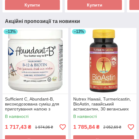
Купити
Купити
Акційні пропозиції та новинки
–13%
–13%
Sufficient C, Abundant-B,
Nutrex Hawaii, Turmericastin,
високодозована суміш для
BioAstin, гавайський
приготування напою з
астаксантин, 30 веганських
вітаміном B-12 і біотином, у
капсул в Україні оригінал
В наявності
В наявності
оригінал
1 717,43
1 785,84
₴
₴
1 974,06 ₴
2 052,69 ₴