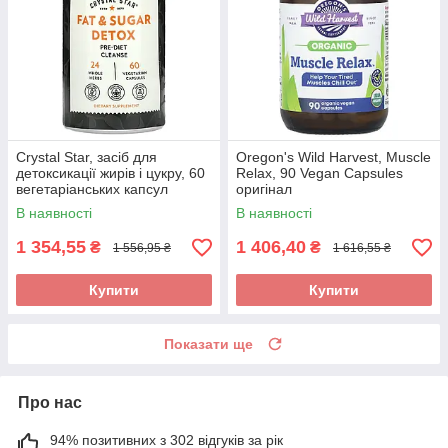
Crystal Star, засіб для
Oregon's Wild Harvest, Muscle
детоксикації жирів і цукру, 60
Relax, 90 Vegan Capsules
вегетаріанських капсул
оригінал
оригінал
В наявності
В наявності
1 354,55
1 406,40
₴
₴
1 556,95 ₴
1 616,55 ₴
Купити
Купити
Показати ще
Про нас
94% позитивних з 302 відгуків за рік