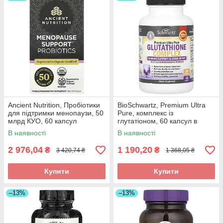
Ancient Nutrition, Пробіотики
BioSchwartz, Premium Ultra
для підтримки менопаузи, 50
Pure, комплекс із
млрд КУО, 60 капсул
глутатіоном, 60 капсул в
оригінал
Україні оригінал
В наявності
В наявності
2 976,04
1 190,20
₴
₴
3 420,74 ₴
1 368,05 ₴
Купити
Купити
–13%
–13%