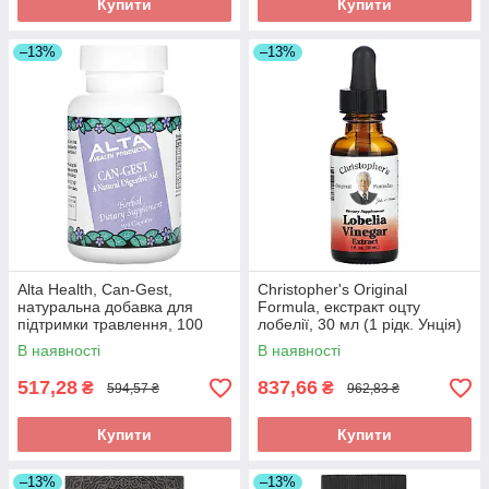
Купити
Купити
–13%
–13%
Alta Health, Can-Gest,
Christopher's Original
натуральна добавка для
Formula, екстракт оцту
підтримки травлення, 100
лобелії, 30 мл (1 рідк. Унція)
капсул оригінал
оригінал
В наявності
В наявності
517,28
837,66
₴
₴
594,57 ₴
962,83 ₴
Купити
Купити
–13%
–13%